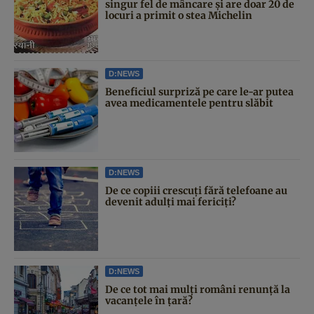
singur fel de mâncare și are doar 20 de
locuri a primit o stea Michelin
D:NEWS
Beneficiul surpriză pe care le-ar putea
avea medicamentele pentru slăbit
D:NEWS
De ce copiii crescuți fără telefoane au
devenit adulți mai fericiți?
D:NEWS
De ce tot mai mulți români renunță la
vacanțele în țară?