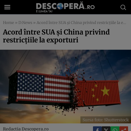
Home
»
D:News
»
Acord între SUA și China privind restricțiile la exporturi
Acord între SUA și China privind
restricțiile la exporturi
Sursa foto: Shutterstock
Redactia Descopera.ro