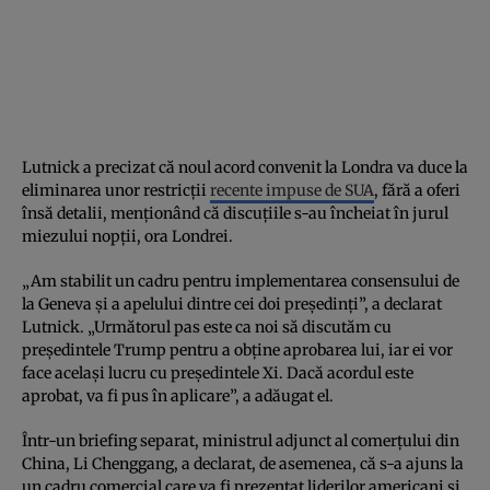
Lutnick a precizat că noul acord convenit la Londra va duce la
eliminarea unor restricții
recente impuse de SUA
, fără a oferi
însă detalii, menționând că discuțiile s-au încheiat în jurul
miezului nopții, ora Londrei.
„Am stabilit un cadru pentru implementarea consensului de
la Geneva și a apelului dintre cei doi președinți”, a declarat
Lutnick. „Următorul pas este ca noi să discutăm cu
președintele Trump pentru a obține aprobarea lui, iar ei vor
face același lucru cu președintele Xi. Dacă acordul este
aprobat, va fi pus în aplicare”, a adăugat el.
Într-un briefing separat, ministrul adjunct al comerțului din
China, Li Chenggang, a declarat, de asemenea, că s-a ajuns la
un cadru comercial care va fi prezentat liderilor americani și