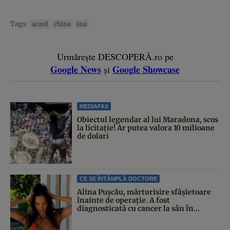
Tags:
acord
china
sua
Urmărește DESCOPERĂ.ro pe
Google News
Google Showcase
și
MEDIAFAX
Obiectul legendar al lui Maradona, scos
la licitație! Ar putea valora 10 milioane
de dolari
CE SE ÎNTÂMPLĂ DOCTORE
Alina Pușcău, mărturisire sfâșietoare
înainte de operație. A fost
diagnosticată cu cancer la sân în...