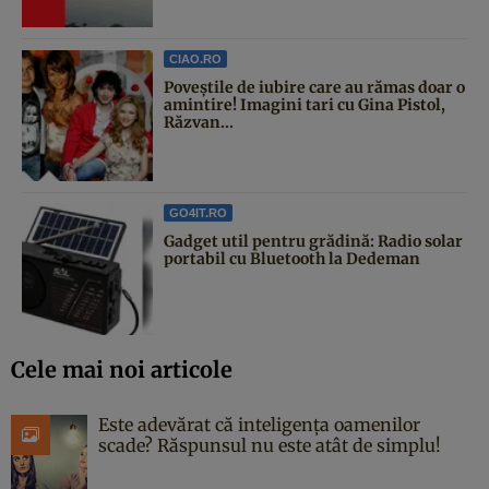
CIAO.RO
Poveştile de iubire care au rămas doar o
amintire! Imagini tari cu Gina Pistol,
Răzvan...
GO4IT.RO
Gadget util pentru grădină: Radio solar
portabil cu Bluetooth la Dedeman
Cele mai noi articole
Este adevărat că inteligența oamenilor
scade? Răspunsul nu este atât de simplu!