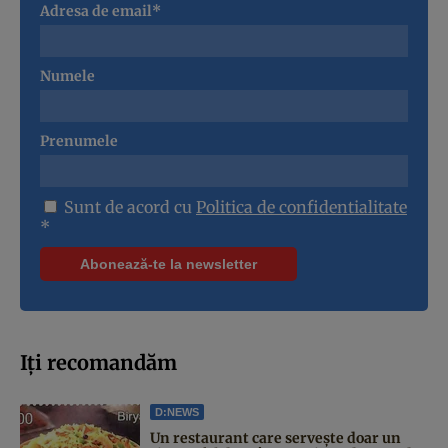
Adresa de email*
Numele
Prenumele
Sunt de acord cu
Politica de confidentialitate
*
Iți recomandăm
D:NEWS
Un restaurant care servește doar un