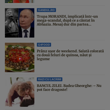
GANDUL.RO
Trupa MORANDI, implicată într-un
mega-scandal, după ce a cântat în
Abhazia. Mesaj dur din partea...
G4FOOD
Prânz ușor de weekend. Salată colorată
cu două feluri de quinoa, năut și
legume
RAZI CU LACRIMI
BANCUL ZILEI. Badea Gheorghe: – Nu
pot face dragoste!