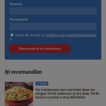
Numele
Prenumele
Sunt de acord cu
Politica de confidentialitate
*
Iți recomandăm
D:NEWS
Un restaurant care servește doar un
singur fel de mâncare și are doar 20 de
locuri a primit o stea Michelin