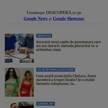
Urmărește DESCOPERĂ.ro pe
Google News
Google Showcase
și
MEDIAFAX
Secretul unui cuplu de pensionari care
nu are datorii: metoda plicurilor le-a
schimbat viața
CE SE ÎNTÂMPLĂ DOCTORE
Cum arată acum Julia Chelaru, fosta
membră a trupei Exotic! Și-a etalat
formele voluptoase, la...
GANDUL.RO