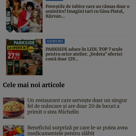
Poveştile de iubire care au rămas doar o
amintire! Imagini tari cu Gina Pistol,
Răzvan...
GO4IT.RO
PARKSIDE aduce în LIDL TOP 7 scule
pentru orice atelier. „Vedeta” ofertei
costă doar 129...
Cele mai noi articole
Un restaurant care servește doar un singur
fel de mâncare și are doar 20 de locuri a
primit o stea Michelin
Beneficiul surpriză pe care le-ar putea avea
medicamentele pentru slăbit