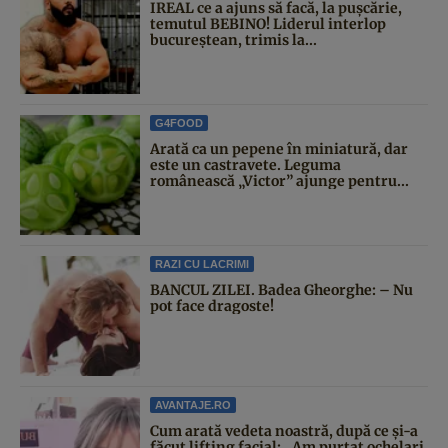
IREAL ce a ajuns să facă, la pușcărie,
temutul BEBINO! Liderul interlop
bucureștean, trimis la...
G4FOOD
Arată ca un pepene în miniatură, dar
este un castravete. Leguma
românească „Victor” ajunge pentru...
RAZI CU LACRIMI
BANCUL ZILEI. Badea Gheorghe: – Nu
pot face dragoste!
AVANTAJE.RO
Cum arată vedeta noastră, după ce și-a
făcut lifting facial: „Am purtat ochelari