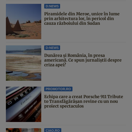
D:NEWS
Piramidele din Meroe, unice în lume
prin arhitectura lor, în pericol din
cauza războiului din Sudan
D:NEWS
Dunărea și România, în presa
americană. Ce spun jurnaliștii despre
criza apei?
PROMOTOR.RO
Echipa care a creat Porsche 911 Tribute
to Transfăgărășan revine cu un nou
proiect spectaculos
CIAO.RO