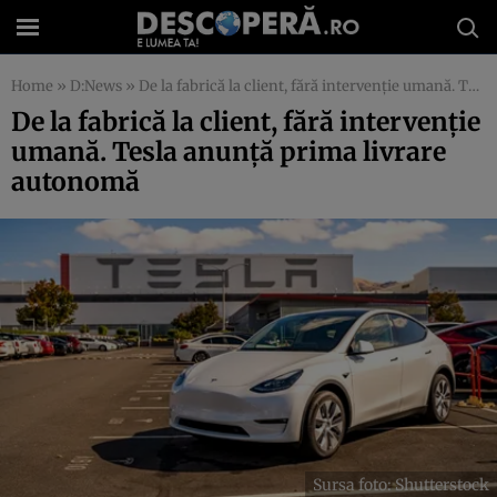
Home
»
D:News
»
De la fabrică la client, fără intervenție umană. Tesla anunță prima livrare autonomă
De la fabrică la client, fără intervenție
umană. Tesla anunță prima livrare
autonomă
Sursa foto: Shutterstock