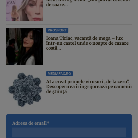
de soare...
PROSPORT
Ioana Țiriac, vacanță de mega – lux
într-un castel unde o noapte de cazare
costă...
MEDIAFAX.RO
AI a creat primele virusuri „de la zero”.
Descoperirea îi îngrijorează pe oamenii
de știință
Adresa de email*