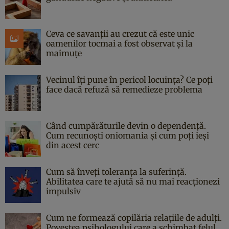
Ceva ce savanții au crezut că este unic
oamenilor tocmai a fost observat și la
maimuțe
Vecinul îți pune în pericol locuința? Ce poți
face dacă refuză să remedieze problema
Când cumpărăturile devin o dependență.
Cum recunoști oniomania și cum poți ieși
din acest cerc
Cum să înveți toleranța la suferință.
Abilitatea care te ajută să nu mai reacționezi
impulsiv
Cum ne formează copilăria relațiile de adulți.
Povestea psihologului care a schimbat felul