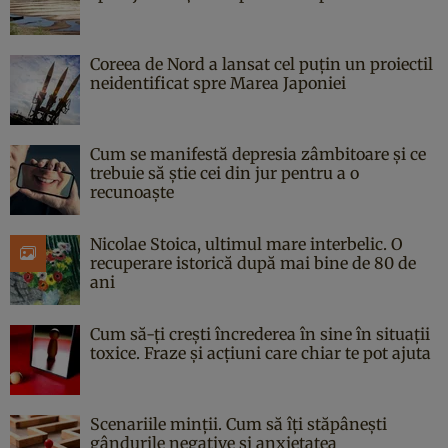
Coreea de Nord a lansat cel puțin un proiectil
neidentificat spre Marea Japoniei
Cum se manifestă depresia zâmbitoare și ce
trebuie să știe cei din jur pentru a o
recunoaște
Nicolae Stoica, ultimul mare interbelic. O
recuperare istorică după mai bine de 80 de
ani
Cum să-ți crești încrederea în sine în situații
toxice. Fraze și acțiuni care chiar te pot ajuta
Scenariile minții. Cum să îți stăpânești
gândurile negative și anxietatea