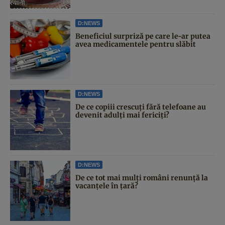
D:NEWS
Beneficiul surpriză pe care le-ar putea
avea medicamentele pentru slăbit
D:NEWS
De ce copiii crescuți fără telefoane au
devenit adulți mai fericiți?
D:NEWS
De ce tot mai mulți români renunță la
vacanțele în țară?