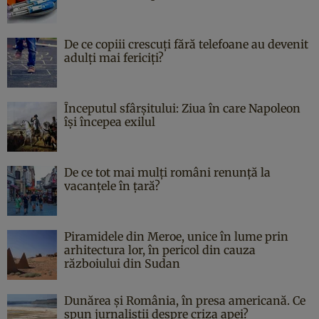
De ce copiii crescuți fără telefoane au devenit
adulți mai fericiți?
Începutul sfârşitului: Ziua în care Napoleon
îşi începea exilul
De ce tot mai mulți români renunță la
vacanțele în țară?
Piramidele din Meroe, unice în lume prin
arhitectura lor, în pericol din cauza
războiului din Sudan
Dunărea și România, în presa americană. Ce
spun jurnaliștii despre criza apei?