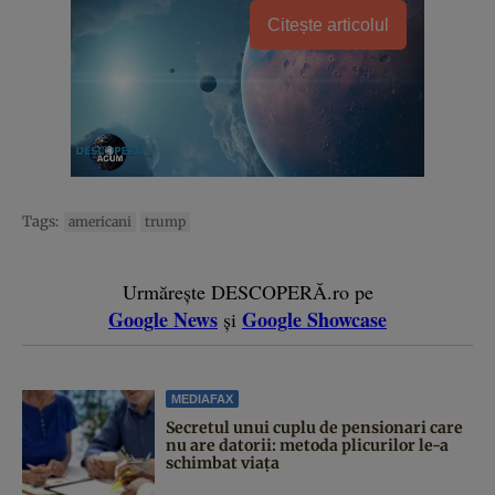
Citește articolul
Tags:
americani
trump
Urmărește DESCOPERĂ.ro pe
Google News
Google Showcase
și
MEDIAFAX
Secretul unui cuplu de pensionari care
nu are datorii: metoda plicurilor le-a
schimbat viața