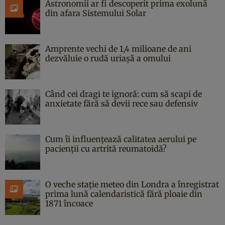
Astronomii ar fi descoperit prima exolună
din afara Sistemului Solar
Amprente vechi de 1,4 milioane de ani
dezvăluie o rudă uriașă a omului
Când cei dragi te ignoră: cum să scapi de
anxietate fără să devii rece sau defensiv
Cum îi influențează calitatea aerului pe
pacienții cu artrită reumatoidă?
O veche stație meteo din Londra a înregistrat
prima lună calendaristică fără ploaie din
1871 încoace