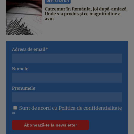
MEDIAFAX.RO
Cutremur în România, joi după-amiază.
Unde s-a produs și ce magnitudine a
avut
Adresa de email*
Numele
Prenumele
Sunt de acord cu
Politica de confidentialitate
*