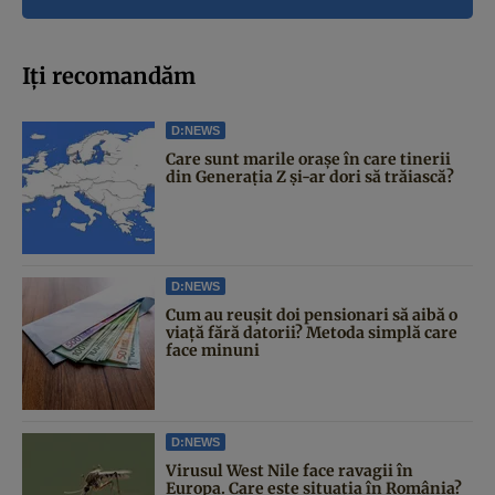
Iți recomandăm
D:NEWS
Care sunt marile orașe în care tinerii
din Generația Z și-ar dori să trăiască?
D:NEWS
Cum au reușit doi pensionari să aibă o
viață fără datorii? Metoda simplă care
face minuni
D:NEWS
Virusul West Nile face ravagii în
Europa. Care este situația în România?