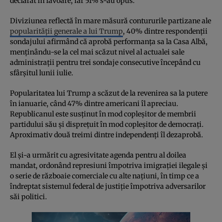
declarat în favoare, iar 51% s-au opus.
Diviziunea reflectă în mare măsură contururile partizane ale
popularității generale a lui Trump
, 40% dintre respondenții
sondajului afirmând că aprobă performanța sa la Casa Albă,
menținându-se la cel mai scăzut nivel al actualei sale
administrații pentru trei sondaje consecutive începând cu
sfârșitul lunii iulie.
Popularitatea lui Trump a scăzut de la revenirea sa la putere
în ianuarie, când 47% dintre americani îl apreciau.
Republicanul este susținut în mod copleșitor de membrii
partidului său și disprețuit în mod copleșitor de democrați.
Aproximativ două treimi dintre independenți îl dezaprobă.
El și-a urmărit cu agresivitate agenda pentru al doilea
mandat, ordonând represiuni împotriva imigrației ilegale și
o serie de războaie comerciale cu alte națiuni, în timp ce a
îndreptat sistemul federal de justiție împotriva adversarilor
săi politici.