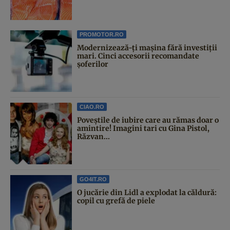
PROMOTOR.RO
Modernizează-ți mașina fără investiții
mari. Cinci accesorii recomandate
șoferilor
CIAO.RO
Poveştile de iubire care au rămas doar o
amintire! Imagini tari cu Gina Pistol,
Răzvan...
GO4IT.RO
O jucărie din Lidl a explodat la căldură:
copil cu grefă de piele