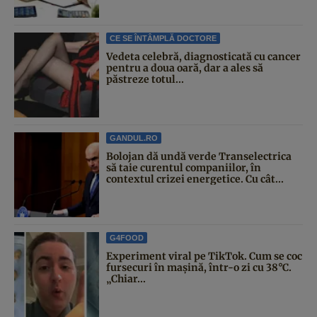
CE SE ÎNTÂMPLĂ DOCTORE
Vedeta celebră, diagnosticată cu cancer
pentru a doua oară, dar a ales să
păstreze totul...
GANDUL.RO
Bolojan dă undă verde Transelectrica
să taie curentul companiilor, în
contextul crizei energetice. Cu cât...
G4FOOD
Experiment viral pe TikTok. Cum se coc
fursecuri în mașină, într-o zi cu 38°C.
„Chiar...