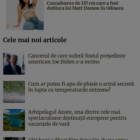
Cascadoarea de 137 cm care a fost
dublura lui Matt Damon în Odiseea
Cele mai noi articole
Cancerul de care suferă fostul președinte
american Joe Biden s-a extins
Cum ar putea fi apa de ploaie o armă secretă
în lupta cu temperaturile extreme?
Arhipelagul Azore, una dintre cele mai
spectaculoase destinații europene pentru
vacanțele de vară
Câți bani a făcut Kim Jong Un de pe urma