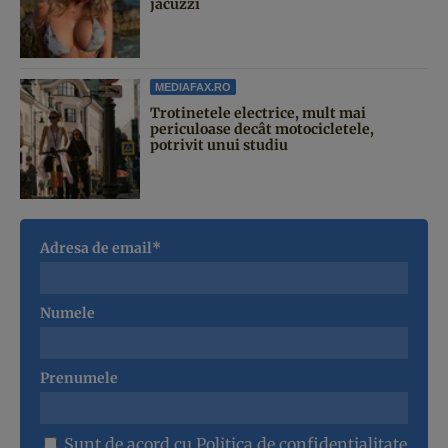
jacuzzi
MEDIAFAX.RO
Trotinetele electrice, mult mai
periculoase decât motocicletele,
potrivit unui studiu
Adresa de email*
Numele
Prenumele
Sunt de acord cu
Politica de confidentialitate