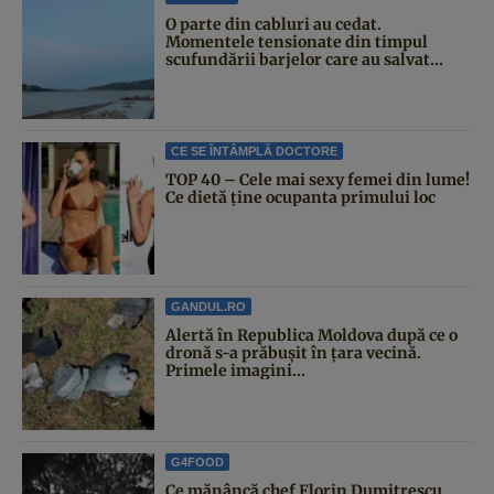
O parte din cabluri au cedat.
Momentele tensionate din timpul
scufundării barjelor care au salvat...
CE SE ÎNTÂMPLĂ DOCTORE
TOP 40 – Cele mai sexy femei din lume!
Ce dietă ține ocupanta primului loc
GANDUL.RO
Alertă în Republica Moldova după ce o
dronă s-a prăbușit în țara vecină.
Primele imagini...
G4FOOD
Ce mănâncă chef Florin Dumitrescu