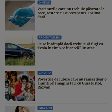
D:NEWS
Vaccinurile care nu trebuie păstrate la
rece, testate cu succes pentru prima
dată
PROMOTOR.RO
Ce se întâmplă dacă trebuie să fugi cu
Tesla în timp ce încarcă? Un atac...
CIAO.RO
Poveştile de iubire care au rămas doar o
amintire! Imagini tari cu Gina Pistol,
Răzvan...
GO4IT.RO