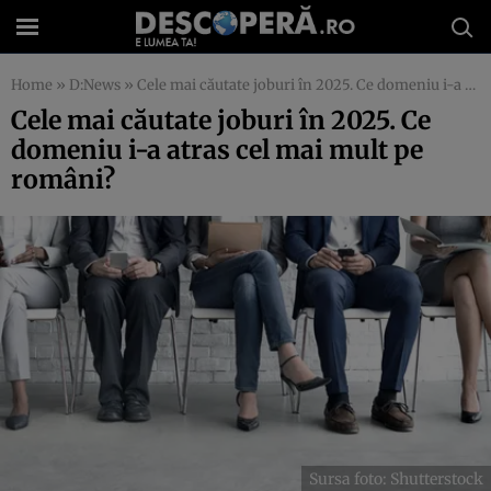
Home
»
D:News
»
Cele mai căutate joburi în 2025. Ce domeniu i-a atras cel mai mult pe români?
Cele mai căutate joburi în 2025. Ce
domeniu i-a atras cel mai mult pe
români?
Sursa foto: Shutterstock