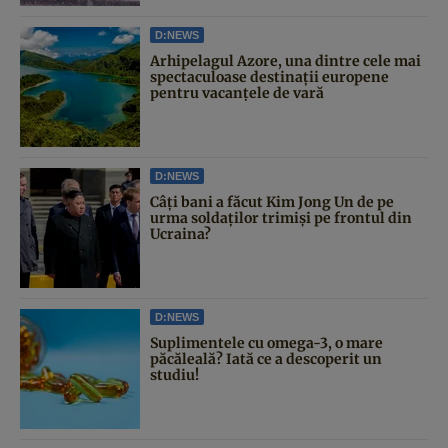
D:NEWS
Arhipelagul Azore, una dintre cele mai
spectaculoase destinații europene
pentru vacanțele de vară
D:NEWS
Câți bani a făcut Kim Jong Un de pe
urma soldaților trimiși pe frontul din
Ucraina?
D:NEWS
Suplimentele cu omega-3, o mare
păcăleală? Iată ce a descoperit un
studiu!