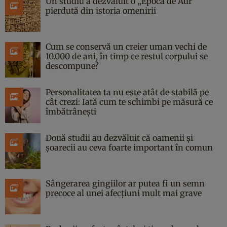
Un studiu a dezvăluit o „Epocă de Aur”
pierdută din istoria omenirii
Cum se conservă un creier uman vechi de
10.000 de ani, în timp ce restul corpului se
descompune?
Personalitatea ta nu este atât de stabilă pe
cât crezi: Iată cum te schimbi pe măsură ce
îmbătrânești
Două studii au dezvăluit că oamenii și
șoarecii au ceva foarte important în comun
Sângerarea gingiilor ar putea fi un semn
precoce al unei afecțiuni mult mai grave