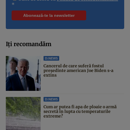
*
Iți recomandăm
D:NEWS
Cancerul de care suferă fostul
președinte american Joe Biden s-a
extins
D:NEWS
Cum ar putea fi apa de ploaie o armă
secretă în lupta cu temperaturile
extreme?