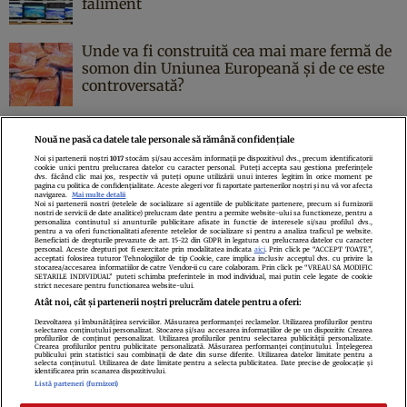
faliment
Unde va fi construită cea mai mare fermă de
somon din Uniunea Europeană și de ce este
controversată?
Nouă ne pasă ca datele tale personale să rămână confidențiale
Noi și partenerii noștri
1017
stocăm și/sau accesăm informații pe dispozitivul dvs., precum identificatorii
cookie unici pentru prelucrarea datelor cu caracter personal. Puteți accepta sau gestiona preferințele
Politica de confidenţialitate
Politica de cookies
Termeni şi condiţii
dvs. făcând clic mai jos, respectiv vă puteți opune utilizării unui interes legitim în orice moment pe
pagina cu politica de confidențialitate. Aceste alegeri vor fi raportate partenerilor noștri și nu vă vor afecta
Echipa redacțională
Contact
Setări Cookies
navigarea.
Mai multe detalii
Noi si partenerii nostri (retelele de socializare si agentiile de publicitate partenere, precum si furnizorii
nostri de servicii de date analitice) prelucram date pentru a permite website-ului sa functioneze, pentru a
personaliza continutul si anunturile publicitare afisate in functie de interesele si/sau profilul dvs.,
pentru a va oferi functionalitati aferente retelelor de socializare si pentru a analiza traficul pe website.
Beneficiati de drepturile prevazute de art. 15-22 din GDPR in legatura cu prelucrarea datelor cu caracter
personal. Aceste drepturi pot fi exercitate prin modalitatea indicata
aici
. Prin click pe “ACCEPT TOATE”,
acceptati folosirea tuturor Tehnologiilor de tip Cookie, care implica inclusiv acceptul dvs. cu privire la
stocarea/accesarea informatiilor de catre Vendor-ii cu care colaboram. Prin click pe “VREAU SA MODIFIC
SETARILE INDIVIDUAL” puteti schimba preferintele in mod individual, mai putin cele legate de cookie
strict necesare pentru functionarea website-ului.
Atât noi, cât și partenerii noștri prelucrăm datele pentru a oferi:
Dezvoltarea și îmbunătățirea serviciilor. Măsurarea performanței reclamelor. Utilizarea profilurilor pentru
selectarea conținutului personalizat. Stocarea și/sau accesarea informațiilor de pe un dispozitiv. Crearea
profilurilor de conținut personalizat. Utilizarea profilurilor pentru selectarea publicității personalizate.
Citarea se poate face în limita a 250 de semne. Nici o instituţie sau persoană
Crearea profilurilor pentru publicitate personalizată. Măsurarea performanței conținutului. Înțelegerea
publicului prin statistici sau combinații de date din surse diferite. Utilizarea datelor limitate pentru a
(site-uri, instituţii mass-media, firme de monitorizare) nu poate reproduce
selecta conținutul. Utilizarea de date limitate pentru a selecta publicitatea. Date precise de geolocație și
identificarea prin scanarea dispozitivului.
integral scrierile publicistice purtătoare de Drepturi de Autor.
Listă parteneri (furnizori)