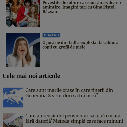
Poveştile de iubire care au rămas doar o
amintire! Imagini tari cu Gina Pistol,
Răzvan...
GO4IT.RO
O jucărie din Lidl a explodat la căldură:
copil cu grefă de piele
Cele mai noi articole
Care sunt marile orașe în care tinerii din
Generația Z și-ar dori să trăiască?
Cum au reușit doi pensionari să aibă o viață
fără datorii? Metoda simplă care face minuni