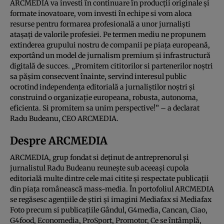
ARCMEDIA va investi în continuare în producții originale și
formate inovatoare, vom investi în echipe si vom aloca
resurse pentru formarea profesională a unor jurnaliști
atașați de valorile profesiei. Pe termen mediu ne propunem
extinderea grupului nostru de companii pe piața europeană,
exportând un model de jurnalism premium și infrastructură
digitală de succes. „Promitem cititorilor si partenerilor noștri
sa pășim consecvent înainte, servind interesul public
ocrotind independența editorială a jurnaliștilor noștri și
construind o organizație europeana, robusta, autonoma,
eficienta. Si promitem sa unim perspective!” – a declarat
Radu Budeanu, CEO ARCMEDIA.
Despre ARCMEDIA
ARCMEDIA, grup fondat si deținut de antreprenorul și
jurnalistul Radu Budeanu reunește sub aceeași cupola
editorială multe dintre cele mai citite și respectate publicații
din piața românească mass-media. În portofoliul ARCMEDIA
se regăsesc agențiile de știri și imagini Mediafax si Mediafax
Foto precum si publicațiile Gândul, G4media, Cancan, Ciao,
G4food, Economedia, ProSport, Promotor, Ce se întâmplă,