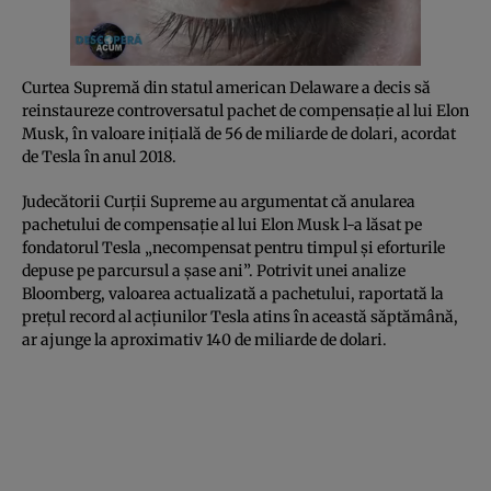
Curtea Supremă din statul american Delaware a decis să
reinstaureze controversatul pachet de compensație al lui Elon
Musk, în valoare inițială de 56 de miliarde de dolari, acordat
de Tesla în anul 2018.
Judecătorii Curții Supreme au argumentat că anularea
pachetului de compensație al lui Elon Musk l-a lăsat pe
fondatorul Tesla „necompensat pentru timpul și eforturile
depuse pe parcursul a șase ani”. Potrivit unei analize
Bloomberg, valoarea actualizată a pachetului, raportată la
prețul record al acțiunilor Tesla atins în această săptămână,
ar ajunge la aproximativ 140 de miliarde de dolari.