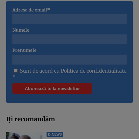
Adresa de email*
Numele
Prenumele
Sunt de acord cu
Politica de confidentialitate
*
Iți recomandăm
D:NEWS