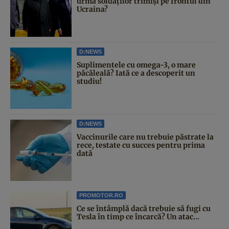
urma soldaților trimiși pe frontul din
Ucraina?
D:NEWS
Suplimentele cu omega-3, o mare
păcăleală? Iată ce a descoperit un
studiu!
D:NEWS
Vaccinurile care nu trebuie păstrate la
rece, testate cu succes pentru prima
dată
PROMOTOR.RO
Ce se întâmplă dacă trebuie să fugi cu
Tesla în timp ce încarcă? Un atac...