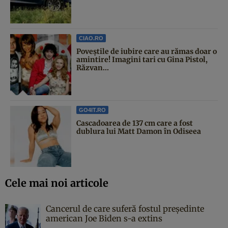
CIAO.RO
Poveştile de iubire care au rămas doar o
amintire! Imagini tari cu Gina Pistol,
Răzvan...
GO4IT.RO
Cascadoarea de 137 cm care a fost
dublura lui Matt Damon în Odiseea
Cele mai noi articole
Cancerul de care suferă fostul președinte
american Joe Biden s-a extins