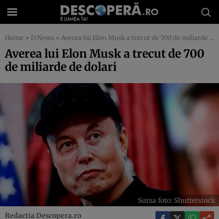
Home
»
D:News
»
Averea lui Elon Musk a trecut de 700 de miliarde de dolari
Averea lui Elon Musk a trecut de 700
de miliarde de dolari
Sursa foto: Shutterstock
Redactia Descopera.ro