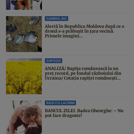
GANDUL.RO
Alertă în Republica Moldova după ce o
dronă s-a prăbușit în țara vecină.
Primele imagini...
G4FOOD
ANALIZĂ/ Rapița românească la un
preț record, pe fondul războiului din
Ucraina/ Cotația rapiței românești...
RAZI CU LACRIMI
BANCUL ZILEI. Badea Gheorghe: – Nu
pot face dragoste!