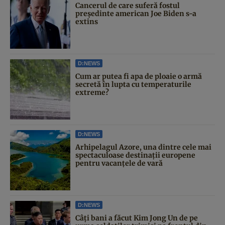
Cancerul de care suferă fostul
președinte american Joe Biden s-a
extins
D:NEWS
Cum ar putea fi apa de ploaie o armă
secretă în lupta cu temperaturile
extreme?
D:NEWS
Arhipelagul Azore, una dintre cele mai
spectaculoase destinații europene
pentru vacanțele de vară
D:NEWS
Câți bani a făcut Kim Jong Un de pe