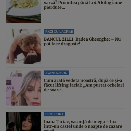
varză? Promitea până la 4,5 kilograme
pierdute...
RAZI CU LACRIMI
BANCUL ZILEI. Badea Gheorghe: – Nu
pot face dragoste!
AVANTAJE.RO
Cum arată vedeta noastră, după ce și-a
făcut lifting facial: „Am purtat ochelari
de soare...
PROSPORT
Ioana Țiriac, vacanță de mega – lux
într-un castel unde o noapte de cazare
costă...