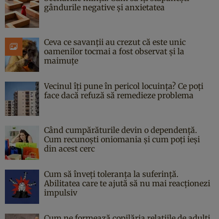
gândurile negative și anxietatea
Ceva ce savanții au crezut că este unic
oamenilor tocmai a fost observat și la
maimuțe
Vecinul îți pune în pericol locuința? Ce poți
face dacă refuză să remedieze problema
Când cumpărăturile devin o dependență.
Cum recunoști oniomania și cum poți ieși
din acest cerc
Cum să înveți toleranța la suferință.
Abilitatea care te ajută să nu mai reacționezi
impulsiv
Cum ne formează copilăria relațiile de adulți.