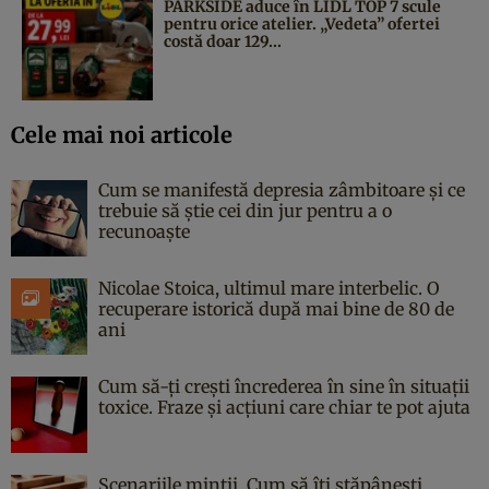
PARKSIDE aduce în LIDL TOP 7 scule
pentru orice atelier. „Vedeta” ofertei
costă doar 129...
Cele mai noi articole
Cum se manifestă depresia zâmbitoare și ce
trebuie să știe cei din jur pentru a o
recunoaște
Nicolae Stoica, ultimul mare interbelic. O
recuperare istorică după mai bine de 80 de
ani
Cum să-ți crești încrederea în sine în situații
toxice. Fraze și acțiuni care chiar te pot ajuta
Scenariile minții. Cum să îți stăpânești