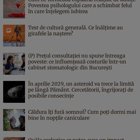
Povestea psihologului care a schimbat felul
în care înțelegem iubirea
Test de cultură generală. Ce înălțime au
girafele la naștere?
(P) Prețul consultației nu spune întreaga
poveste: ce influențează costurile într-un
cabinet stomatologic din București
În aprilie 2029, un asteroid va trece la limită
pe lângă Pământ. Cercetătorii, îngrijorați de
posibile consecințe
Căldura îți fură somnul? Cum poți dormi mai
bine în nopțile caniculare
Ouăle ecologice ar putea avea un impact