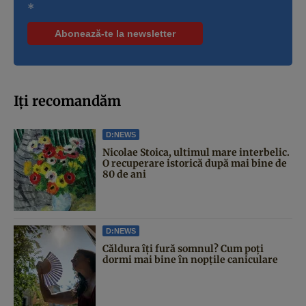
*
Iți recomandăm
D:NEWS
Nicolae Stoica, ultimul mare interbelic.
O recuperare istorică după mai bine de
80 de ani
D:NEWS
Căldura îți fură somnul? Cum poți
dormi mai bine în nopțile caniculare