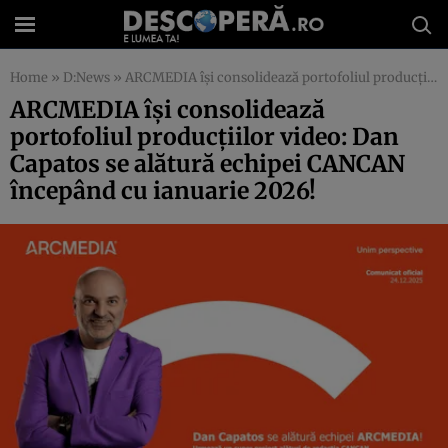
Home
»
D:News
»
ARCMEDIA își consolidează portofoliul producțiilor video: Dan Capatos se alătură echipei CANCAN începând cu ianuarie 2026!
ARCMEDIA își consolidează
portofoliul producțiilor video: Dan
Capatos se alătură echipei CANCAN
începând cu ianuarie 2026!