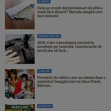
D:NEWS
Cum au reușit doi pensionari să aibă o
viață fără datorii? Metoda simplă care
face minuni
PROMOTOR.RO
2026: Care e presiunea corectă în
anvelope pe caniculă. Cauciucurile de
iarnă pot să facă...
CIAO.RO
Poveştile de iubire care au rămas doar o
amintire! Imagini tari cu Gina Pistol,
Răzvan...
GO4IT.RO