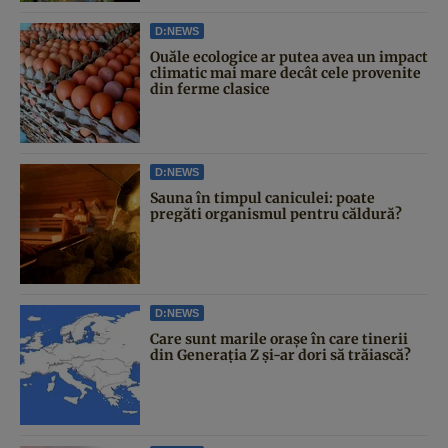
D:NEWS
Ouăle ecologice ar putea avea un impact
climatic mai mare decât cele provenite
din ferme clasice
D:NEWS
Sauna în timpul caniculei: poate
pregăti organismul pentru căldură?
D:NEWS
Care sunt marile orașe în care tinerii
din Generația Z și-ar dori să trăiască?