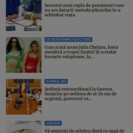
Secretul unui cuplu de pensionari care
nu are datorii: metoda plicurilor le-a
schimbat viața
CE SE ÎNTÂMPLĂ DOCTORE
Cum arată acum Julia Chelaru, fosta
membră a trupei Exotic! Și-a etalat
formele voluptoase, la...
GANDUL.RO
Şedinţă extraordinară la Guvern.
Surprize pe ordinea de zi: în caz de
urgență, guvernul va...
G4FOOD
Vă amintiți de celebra dietă cu supă de