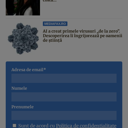
MEDIAFAX.RO
AI a creat primele virusuri „de la zero”.
Descoperirea îi îngrijorează pe oamenii
de știință
Adresa de email*
Numele
Prenumele
Sunt de acord cu
Politica de confidentialitate