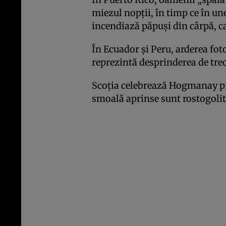
miezul nopții, în timp ce în u
incendiază păpuși din cârpă, ca
În Ecuador și Peru, arderea fot
reprezintă desprinderea de trec
Scoția celebrează Hogmanay pri
smoală aprinse sunt rostogolite