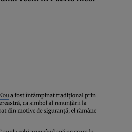
 Nou
a fost întâmpinat tradițional prin
ereastră, ca simbol al renunțării la
mpat din motive de siguranță, el rămâne
” anul vechi aruncând apă pe geam la