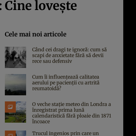
: Cine lovește
Cele mai noi articole
Când cei dragi te ignoră: cum să
scapi de anxietate fără să devii
rece sau defensiv
Cum îi influențează calitatea
aerului pe pacienții cu artrită
reumatoidă?
O veche stație meteo din Londra a
înregistrat prima lună
calendaristică fără ploaie din 1871
încoace
Trucul ingenios prin care un