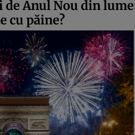
ii de Anul Nou din lume
le cu păine?