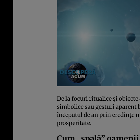
De la focuri ritualice și obiec
simbolice sau gesturi aparent b
începutul de an prin credințe m
prosperitate.
Cum „spală” oamenii 