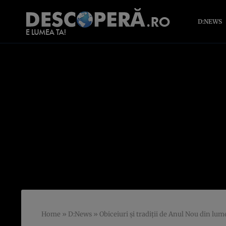
D:NEWS
Home
»
D:News
»
Obiceiuri și tradiții de Anul Nou din lume