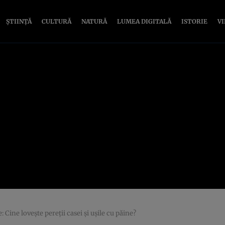
ȘTIINȚĂ
CULTURĂ
NATURĂ
LUMEA DIGITALĂ
ISTORIE
V
: Cine lovește pereții casei și ușile cu păine?