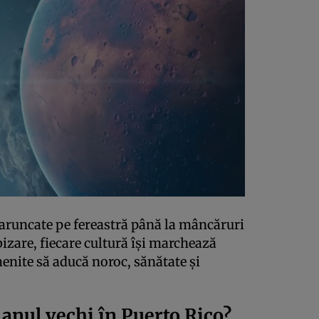
te aruncate pe fereastră până la mâncăruri
izare, fiecare cultură își marchează
enite să aducă noroc, sănătate și
anul vechi în Puerto Rico?