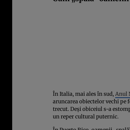
În Italia, mai ales în sud,
Anul
aruncarea obiectelor vechi pe f
trecut. Deși obiceiul s-a esto
un reper cultural puternic.
În Puerto Rico, oamenii „spală