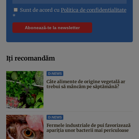
Sunt de acord cu
Politica de confidentialitate
*
Iți recomandăm
D:NEWS
Câte alimente de origine vegetală ar
trebui să mâncăm pe săptămână?
D:NEWS
Fermele industriale de pui favorizează
apariția unor bacterii mai periculoase