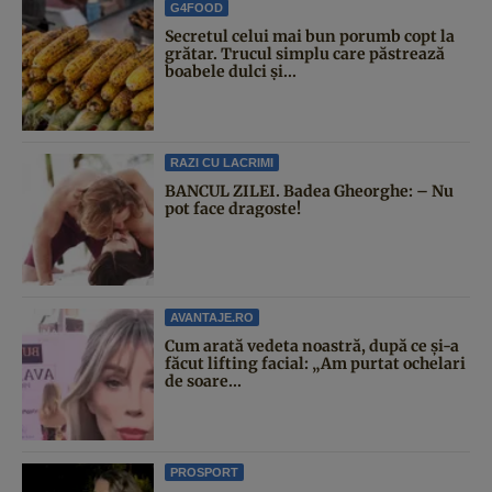
G4FOOD
Secretul celui mai bun porumb copt la
grătar. Trucul simplu care păstrează
boabele dulci și...
RAZI CU LACRIMI
BANCUL ZILEI. Badea Gheorghe: – Nu
pot face dragoste!
AVANTAJE.RO
Cum arată vedeta noastră, după ce și-a
făcut lifting facial: „Am purtat ochelari
de soare...
PROSPORT