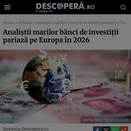
Home
»
D:News
»
Analiștii marilor bănci de investiții pariază pe Europa în 2026
Analiștii marilor bănci de investiții
pariază pe Europa în 2026
Sursa foto: Shutterstock
Redactia Descopera.ro