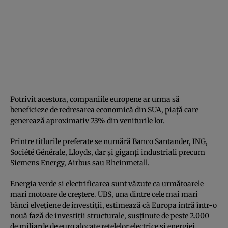
Potrivit acestora, companiile europene ar urma să
beneficieze de redresarea economică din SUA, piață care
generează aproximativ 23% din veniturile lor.
Printre titlurile preferate se numără Banco Santander, ING,
Société Générale, Lloyds, dar și giganți industriali precum
Siemens Energy, Airbus sau Rheinmetall.
Energia verde și electrificarea sunt văzute ca următoarele
mari motoare de creștere. UBS, una dintre cele mai mari
bănci elvețiene de investiții, estimează că Europa intră într-o
nouă fază de investiții structurale, susținute de peste 2.000
de miliarde de euro alocate rețelelor electrice și energiei