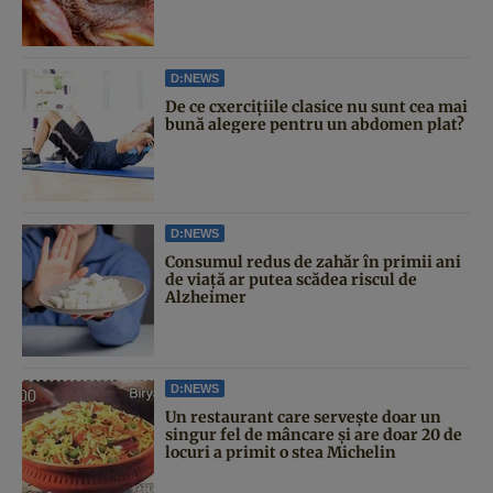
D:NEWS
De ce cxercițiile clasice nu sunt cea mai
bună alegere pentru un abdomen plat?
D:NEWS
Consumul redus de zahăr în primii ani
de viață ar putea scădea riscul de
Alzheimer
D:NEWS
Un restaurant care servește doar un
singur fel de mâncare și are doar 20 de
locuri a primit o stea Michelin