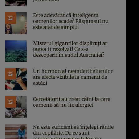
Este adevărat că inteligența
oamenilor scade? Răspunsul nu
este atât de simplu!
Misterul giganților dispăruți ar
putea fi rezolvat! Ce s-a
descoperit în sudul Australiei?
Un hormon al neanderthalienilor
are efecte vizibile la oamenii de
astăzi
Cercetătorii au creat câini la care
oamenii să nu fie alergici
Nu este suficient să înțelegi rănile
din copilărie. De ce sunt
importante și exercițiile care