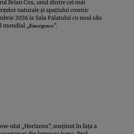
ul Brian Cox, unul dintre cei mai
ințelor naturale și spațiului cosmic
brie 2026 la Sala Palatului cu noul său
Emergence
ul mondial „
”.
w-ului „Horizons”, susținut în fața a
spectatori din întreaga lume, Prof.