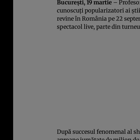
București, 19 martie
– Profesor
cunoscuți popularizatori ai ști
revine în România pe 22 septem
spectacol live, parte din turne
După succesul fenomenal al sho
aproape jumătate de milion de 