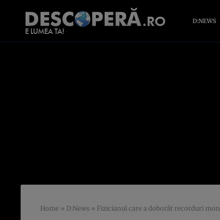
D:NEWS
Home
»
D:News
»
Fizicianul care a doborât recorduri mon