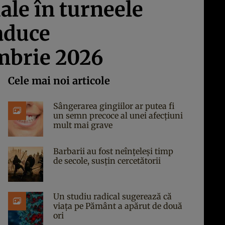
ale în turneele
aduce
embrie 2026
Cele mai noi articole
Sângerarea gingiilor ar putea fi
un semn precoce al unei afecțiuni
mult mai grave
Barbarii au fost neînțeleși timp
de secole, susțin cercetătorii
Un studiu radical sugerează că
viața pe Pământ a apărut de două
ori