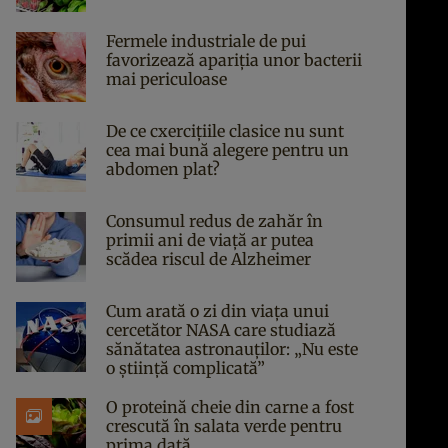
Fermele industriale de pui
favorizează apariția unor bacterii
mai periculoase
De ce cxercițiile clasice nu sunt
cea mai bună alegere pentru un
abdomen plat?
Consumul redus de zahăr în
primii ani de viață ar putea
scădea riscul de Alzheimer
Cum arată o zi din viața unui
cercetător NASA care studiază
sănătatea astronauților: „Nu este
o știință complicată”
O proteină cheie din carne a fost
crescută în salata verde pentru
prima dată