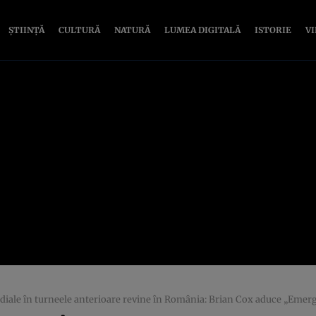
ȘTIINȚĂ
CULTURĂ
NATURĂ
LUMEA DIGITALĂ
ISTORIE
V
diale în turneele anterioare revine în România: Brian Cox aduce „Emerg