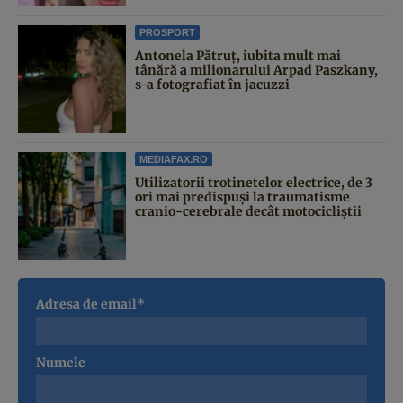
PROSPORT
Antonela Pătruț, iubita mult mai
tânără a milionarului Arpad Paszkany,
s-a fotografiat în jacuzzi
MEDIAFAX.RO
Utilizatorii trotinetelor electrice, de 3
ori mai predispuși la traumatisme
cranio-cerebrale decât motocicliștii
Adresa de email*
Numele