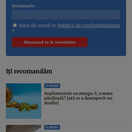
Prenumele
Sunt de acord cu
Politica de confidentialitate
*
Iți recomandăm
D:NEWS
Suplimentele cu omega-3, o mare
păcăleală? Iată ce a descoperit un
studiu!
D:NEWS