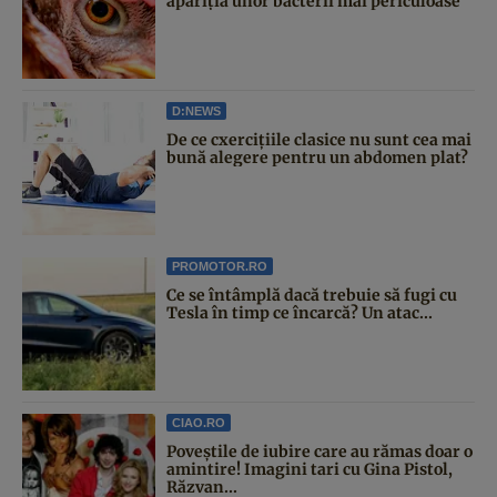
apariția unor bacterii mai periculoase
D:NEWS
De ce cxercițiile clasice nu sunt cea mai
bună alegere pentru un abdomen plat?
PROMOTOR.RO
Ce se întâmplă dacă trebuie să fugi cu
Tesla în timp ce încarcă? Un atac...
CIAO.RO
Poveştile de iubire care au rămas doar o
amintire! Imagini tari cu Gina Pistol,
Răzvan...