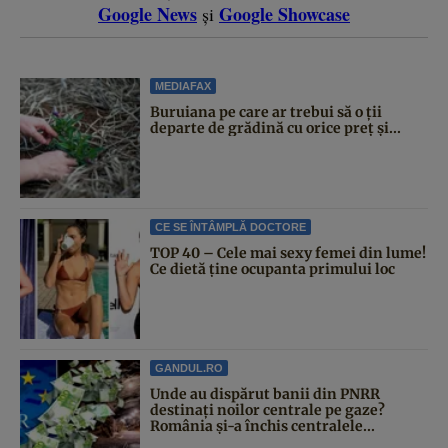
Google News
Google Showcase
și
MEDIAFAX
Buruiana pe care ar trebui să o ții
departe de grădină cu orice preț și...
CE SE ÎNTÂMPLĂ DOCTORE
TOP 40 – Cele mai sexy femei din lume!
Ce dietă ține ocupanta primului loc
GANDUL.RO
Unde au dispărut banii din PNRR
destinați noilor centrale pe gaze?
România și-a închis centralele...