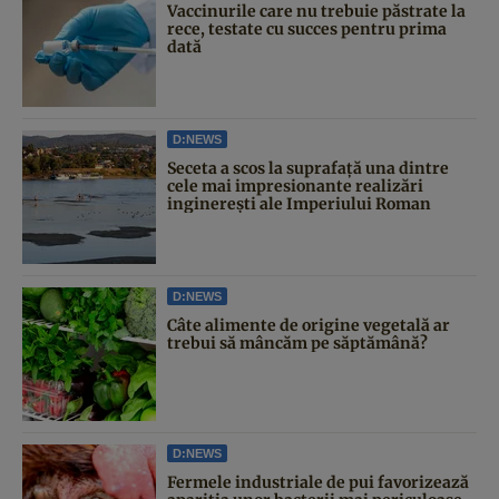
Vaccinurile care nu trebuie păstrate la
rece, testate cu succes pentru prima
dată
D:NEWS
Seceta a scos la suprafață una dintre
cele mai impresionante realizări
inginerești ale Imperiului Roman
D:NEWS
Câte alimente de origine vegetală ar
trebui să mâncăm pe săptămână?
D:NEWS
Fermele industriale de pui favorizează