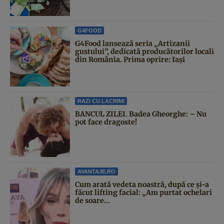
G4FOOD
G4Food lansează seria „Artizanii
gustului”, dedicată producătorilor locali
din România. Prima oprire: Iași
RAZI CU LACRIMI
BANCUL ZILEI. Badea Gheorghe: – Nu
pot face dragoste!
AVANTAJE.RO
Cum arată vedeta noastră, după ce și-a
făcut lifting facial: „Am purtat ochelari
de soare...