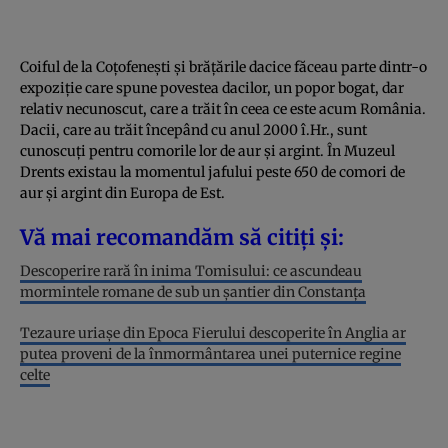
Coiful de la Coțofenești și brățările dacice făceau parte dintr-o
expoziție care spune povestea dacilor, un popor bogat, dar
relativ necunoscut, care a trăit în ceea ce este acum România.
Dacii, care au trăit începând cu anul 2000 î.Hr., sunt
cunoscuți pentru comorile lor de aur și argint. În Muzeul
Drents existau la momentul jafului peste 650 de comori de
aur și argint din Europa de Est.
Vă mai recomandăm să citiți și:
Descoperire rară în inima Tomisului: ce ascundeau
mormintele romane de sub un șantier din Constanța
Tezaure uriașe din Epoca Fierului descoperite în Anglia ar
putea proveni de la înmormântarea unei puternice regine
celte