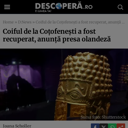
Home
»
D:News
»
Coiful de la Coțofenești a fost recuperat, anunță presa olandeză
Coiful de la Coțofenești a fost
recuperat, anunță presa olandeză
Sursa foto: Shutterstock
Ioana Scholler