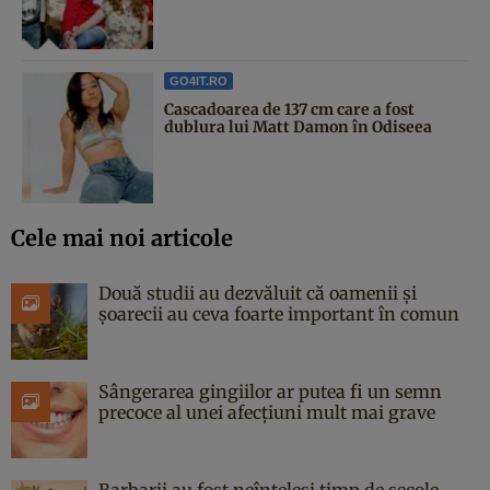
GO4IT.RO
Cascadoarea de 137 cm care a fost
dublura lui Matt Damon în Odiseea
Cele mai noi articole
Două studii au dezvăluit că oamenii și
șoarecii au ceva foarte important în comun
Sângerarea gingiilor ar putea fi un semn
precoce al unei afecțiuni mult mai grave
Barbarii au fost neînțeleși timp de secole,