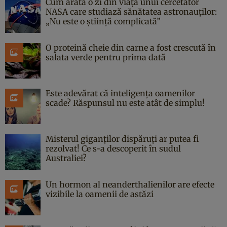
Cum arată o zi din viața unui cercetător
NASA care studiază sănătatea astronauților:
„Nu este o știință complicată”
O proteină cheie din carne a fost crescută în
salata verde pentru prima dată
Este adevărat că inteligența oamenilor
scade? Răspunsul nu este atât de simplu!
Misterul giganților dispăruți ar putea fi
rezolvat! Ce s-a descoperit în sudul
Australiei?
Un hormon al neanderthalienilor are efecte
vizibile la oamenii de astăzi