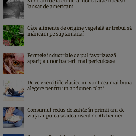
81 de ani de la cel de-al doilea atac nuclear
lansat de americani
Câte alimente de origine vegetală ar trebui să
mâncăm pe săptămână?
Fermele industriale de pui favorizează
apariția unor bacterii mai periculoase
De ce cxercițiile clasice nu sunt cea mai bună
alegere pentru un abdomen plat?
Consumul redus de zahăr în primii ani de
viață ar putea scădea riscul de Alzheimer