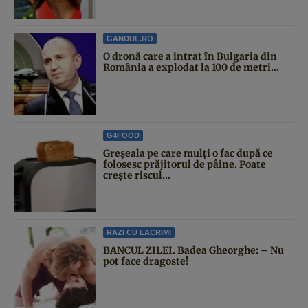
GANDUL.RO
O dronă care a intrat în Bulgaria din
România a explodat la 100 de metri...
G4FOOD
Greșeala pe care mulți o fac după ce
folosesc prăjitorul de pâine. Poate
crește riscul...
RAZI CU LACRIMI
BANCUL ZILEI. Badea Gheorghe: – Nu
pot face dragoste!