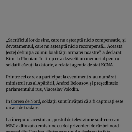
„Sacrificiul lor de sine, care nu așteaptă nicio compensație, și
devotamentul, care nu așteaptă nicio recompensă… Aceasta
[este] definiția culmii loialității armatei noastre”, a declarat
Kim, la Phenian, în timp ce a dezvelit un memorial pentru
soldații căzuți la datorie, a relatat agenția de stat KCNA.
Printre cei care au participat la eveniment s-au numărat
ministrul rus al Apărării, Andrei Belousov, și președintele
parlamentului rus, Viaceslav Volodin.
În
Coreea de Nord
, soldații sunt învățați că a fi capturați este
un act de trădare.
La începutul acestui an, postul de televiziune sud-coreean
MBC a difuzat o emisiune cu doi prizonieri de război nord-
coreeni din Ucraina, dintre care unul a declarat în fața