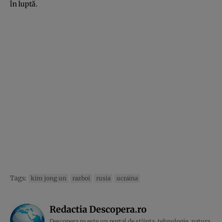
în luptă.
Tags:
kim jong un
razboi
rusia
ucraina
Redactia Descopera.ro
Descopera.ro este un portal de stiinta, tehnologie, natura