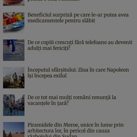
Beneficiul surpriză pe care le-ar putea avea
medicamentele pentru slăbit
De ce copiii crescuți fără telefoane au devenit
adulți mai fericiți?
Începutul sfârşitului: Ziua în care Napoleon
îşi începea exilul
De ce tot mai mulți români renunță la
vacanțele în țară?
Piramidele din Meroe, unice în lume prin
arhitectura lor, în pericol din cauza
războiului din Sudan