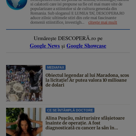
si calatorii care isi propune sa fie cel mai mare site de
popularizare a stiintelor si de cultura generala din
Romania. Sub sloganul E LUMEA TA!, DESCOPERA.RO
aduce zilnic ultimele stiri din cele mai fascinante
domenii stiintifice, investigh...
citește mai mult
Urmărește DESCOPERĂ.ro pe
Google News
Google Showcase
și
MEDIAFAX
Obiectul legendar al lui Maradona, scos
la licitație! Ar putea valora 10 milioane
de dolari
CE SE ÎNTÂMPLĂ DOCTORE
Alina Pușcău, mărturisire sfâșietoare
înainte de operație. A fost
diagnosticată cu cancer la sân în...