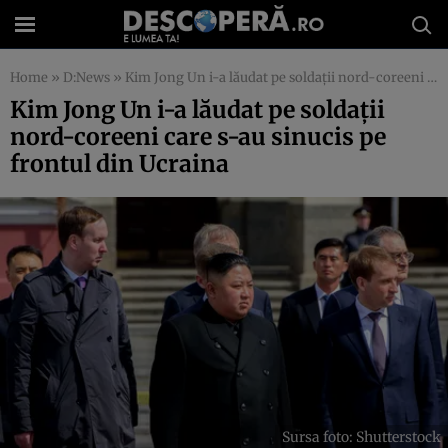
Home
»
D:News
»
Kim Jong Un i-a lăudat pe soldații nord-coreeni care s-au sinucis pe frontul din Ucraina
Kim Jong Un i-a lăudat pe soldații
nord-coreeni care s-au sinucis pe
frontul din Ucraina
Sursa foto: Shutterstock