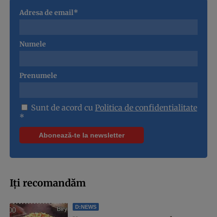
Adresa de email*
Numele
Prenumele
Sunt de acord cu
Politica de confidentialitate
*
Iți recomandăm
D:NEWS