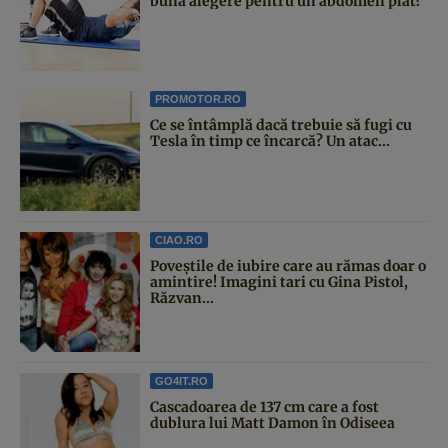
bună alegere pentru un abdomen plat?
PROMOTOR.RO
Ce se întâmplă dacă trebuie să fugi cu
Tesla în timp ce încarcă? Un atac...
CIAO.RO
Poveştile de iubire care au rămas doar o
amintire! Imagini tari cu Gina Pistol,
Răzvan...
GO4IT.RO
Cascadoarea de 137 cm care a fost
dublura lui Matt Damon în Odiseea