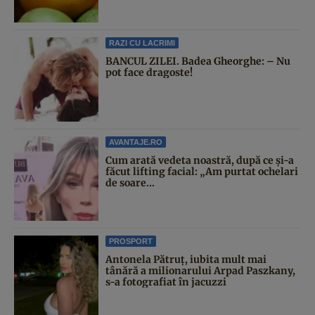
RAZI CU LACRIMI
BANCUL ZILEI. Badea Gheorghe: – Nu
pot face dragoste!
AVANTAJE.RO
Cum arată vedeta noastră, după ce și-a
făcut lifting facial: „Am purtat ochelari
de soare...
PROSPORT
Antonela Pătruț, iubita mult mai
tânără a milionarului Arpad Paszkany,
s-a fotografiat în jacuzzi