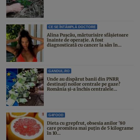
CE SE ÎNTÂMPLĂ DOCTORE
Alina Pușcău, mărturisire sfâșietoare
înainte de operație. A fost
diagnosticată cu cancer la sân în...
GANDUL.RO
Unde au dispărut banii din PNRR
destinați noilor centrale pe gaze?
România și-a închis centralele...
G4FOOD
Dieta cu grepfrut, obsesia anilor ’80
care promitea mai puțin de 5 kilograme
în 10...