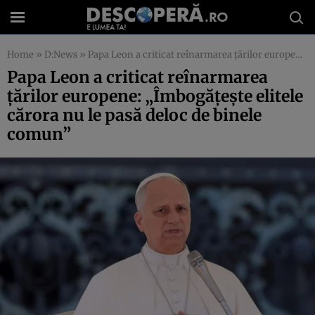
Home
»
D:News
»
Papa Leon a criticat reînarmarea țărilor europene: „Îmbogățește elitele cărora nu le pasă deloc de binele comun”
Papa Leon a criticat reînarmarea
țărilor europene: „Îmbogățește elitele
cărora nu le pasă deloc de binele
comun”