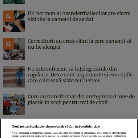
Un hormon al neanderthalienilor are efecte
vizibile la oamenii de astăzi
Cercetătorii au creat câini la care oamenii să
nu fie alergici
Nu este suficient să înțelegi rănile din
copilărie. De ce sunt importante și exercițiile
care calmează sistemul nervos
Cum au transformat doi antreprenori tone de
plastic în școli pentru mii de copii
Nouă ne pasă ca datele tale personale să rămână confidențiale
Noi și partenerii noștri
1019
stocăm și/sau accesăm informații pe dispozitivul dvs., precum identificatorii
cookie unici pentru prelucrarea datelor cu caracter personal. Puteți accepta sau gestiona preferințele