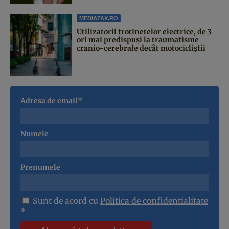
MEDIAFAX.RO
Utilizatorii trotinetelor electrice, de 3
ori mai predispuși la traumatisme
cranio-cerebrale decât motocicliștii
Adresa de email*
Numele
Prenumele
Sunt de acord cu
Politica de confidentialitate
*