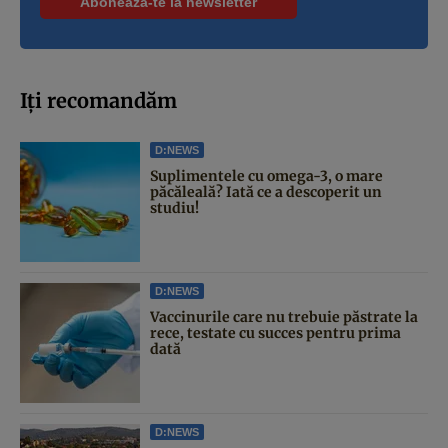
Iți recomandăm
D:NEWS
Suplimentele cu omega-3, o mare
păcăleală? Iată ce a descoperit un
studiu!
D:NEWS
Vaccinurile care nu trebuie păstrate la
rece, testate cu succes pentru prima
dată
D:NEWS