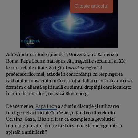
Citește articolul
Adresându-se studenților de la Universitatea Sapienzia
Roma, Papa Leon a mai spus că „tragediile secolului al XX-
niciodată război!
lea nu trebuie uitate. Strigătul
al
predecesorilor mei, atât de în concordanță cu respingerea
războiului consacrată în Constituția italiană, ne îndeamnă să
formăm o alianță spirituală cu simțul dreptății care locuiește
în inimile tinerilor”, notează Bloomberg.
De asemenea,
Papa Leon
a adus în discuție și utilizarea
inteligenței artificiale în război, citând conflictele din
Ucraina, Gaza, Liban și Iran ca exemple ale „evoluției
inumane a relației dintre război și noile tehnologii într-o
spirală a anihilării”.