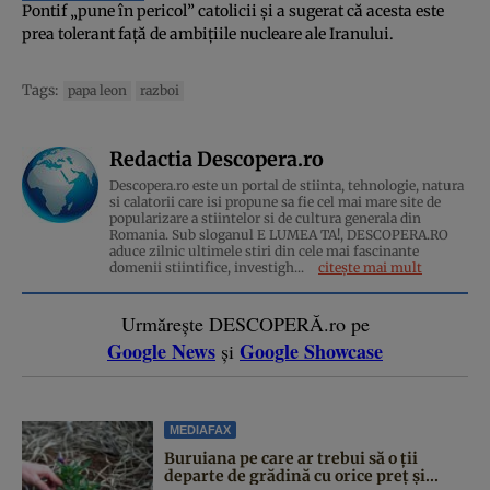
Pontif „pune în pericol” catolicii și a sugerat că acesta este
prea tolerant față de ambițiile nucleare ale Iranului.
Tags:
papa leon
razboi
Redactia Descopera.ro
Descopera.ro este un portal de stiinta, tehnologie, natura
si calatorii care isi propune sa fie cel mai mare site de
popularizare a stiintelor si de cultura generala din
Romania. Sub sloganul E LUMEA TA!, DESCOPERA.RO
aduce zilnic ultimele stiri din cele mai fascinante
domenii stiintifice, investigh...
citește mai mult
Urmărește DESCOPERĂ.ro pe
Google News
Google Showcase
și
MEDIAFAX
Buruiana pe care ar trebui să o ții
departe de grădină cu orice preț și...