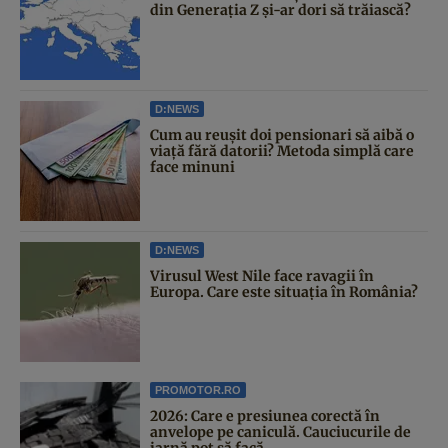
din Generația Z și-ar dori să trăiască?
D:NEWS
Cum au reușit doi pensionari să aibă o
viață fără datorii? Metoda simplă care
face minuni
D:NEWS
Virusul West Nile face ravagii în
Europa. Care este situația în România?
PROMOTOR.RO
2026: Care e presiunea corectă în
anvelope pe caniculă. Cauciucurile de
iarnă pot să facă...