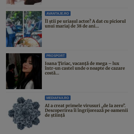
AVANTAJE.RO
Îl știi pe uriașul actor? A dat cu piciorul
unui mariaj de 38 de ani...
PROSPORT
Ioana Țiriac, vacanță de mega – lux
într-un castel unde o noapte de cazare
costă...
MEDIAFAX.RO
AI a creat primele virusuri „de la zero”.
Descoperirea îi îngrijorează pe oamenii
de știință