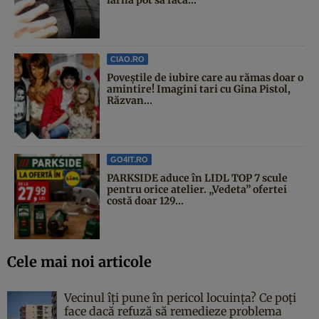
CIAO.RO
Poveştile de iubire care au rămas doar o
amintire! Imagini tari cu Gina Pistol,
Răzvan...
GO4IT.RO
PARKSIDE aduce în LIDL TOP 7 scule
pentru orice atelier. „Vedeta” ofertei
costă doar 129...
Cele mai noi articole
Vecinul îți pune în pericol locuința? Ce poți
face dacă refuză să remedieze problema