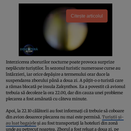
Citește articolul
Interzicerea zborurilor nocturne poate provoca surprize
neplăcute turiștilor. În sezonul turistic numeroase curse au
întârzieri, iar orice depășire a termenului orar duce la
suspendarea zborului până a doua zi. A pățit-o o turistă care
a rămas blocată pe insula Zakynthos. Ea a povestit că avionul
trebuia să decoleze la ora 22.00, dar din cauza unei probleme
plecarea a fost amânată cu câteva minute.
Apoi, la 22.10 călătorii au fost informați că trebuie să coboare
din avion deoarece plecarea nu mai este permisă.
Turiștii și-
au luat bagajele
și au fost transportați la hoteluri din zonă
unde au petrecut noaptea. Zborul a fost reluat a doua zi, pe