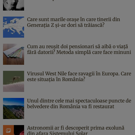
Care sunt marile orașe în care tinerii din
Generația Z și-ar dori să trăiască?
Cum au reușit doi pensionari să aibă o viață
fără datorii? Metoda simplă care face minuni
Virusul West Nile face ravagii în Europa. Care
este situația în România?
Unul dintre cele mai spectaculoase puncte de
belvedere din România va fi restaurat
Astronomii ar fi descoperit prima exolună
din afara Sistemului Solar