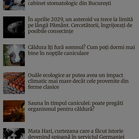
cabinet stomatologic din București
În aprilie 2029, un asteroid va trece la limită
pe lângă Pământ. Cercetătorii, îngrijorați de
posibile consecințe
Căldura îți fură somnul? Cum poți dormi mai
bine în nopțile caniculare
Ouăle ecologice ar putea avea un impact
climatic mai mare decât cele provenite din
ferme clasice
Sauna în timpul caniculei: poate pregăti
organismul pentru căldură?
Mata Hari, curtezana care a făcut istorie
devenind spioană în serviciul Germaniei