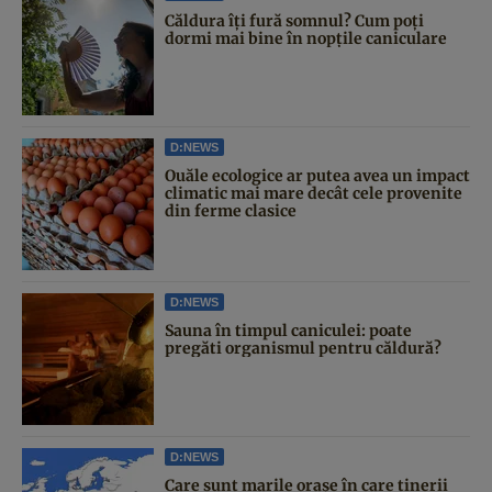
Căldura îți fură somnul? Cum poți
dormi mai bine în nopțile caniculare
D:NEWS
Ouăle ecologice ar putea avea un impact
climatic mai mare decât cele provenite
din ferme clasice
D:NEWS
Sauna în timpul caniculei: poate
pregăti organismul pentru căldură?
D:NEWS
Care sunt marile orașe în care tinerii