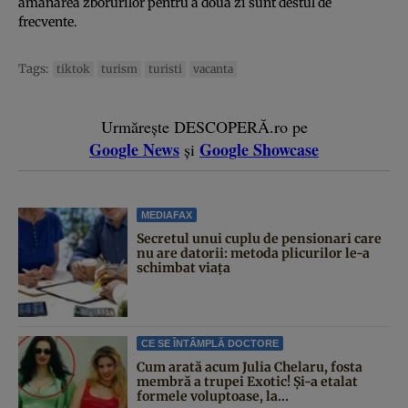
amânarea zborurilor pentru a doua zi sunt destul de
frecvente.
Tags:
tiktok
turism
turisti
vacanta
Urmărește DESCOPERĂ.ro pe
Google News
Google Showcase
și
MEDIAFAX
Secretul unui cuplu de pensionari care
nu are datorii: metoda plicurilor le-a
schimbat viața
CE SE ÎNTÂMPLĂ DOCTORE
Cum arată acum Julia Chelaru, fosta
membră a trupei Exotic! Și-a etalat
formele voluptoase, la...