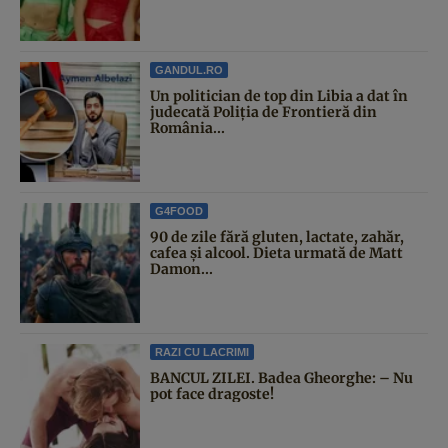
GANDUL.RO
Un politician de top din Libia a dat în
judecată Poliția de Frontieră din
România...
G4FOOD
90 de zile fără gluten, lactate, zahăr,
cafea și alcool. Dieta urmată de Matt
Damon...
RAZI CU LACRIMI
BANCUL ZILEI. Badea Gheorghe: – Nu
pot face dragoste!