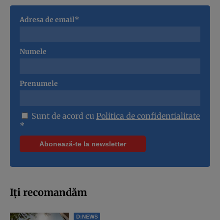
Adresa de email*
Numele
Prenumele
Sunt de acord cu
Politica de confidentialitate
*
Iți recomandăm
D:NEWS