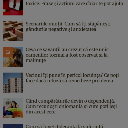
toxice. Fraze și acțiuni care chiar te pot ajuta
Scenariile minții. Cum să îți stăpânești
gândurile negative și anxietatea
Ceva ce savanții au crezut că este unic
oamenilor tocmai a fost observat și la
maimuțe
Vecinul îți pune în pericol locuința? Ce poți
face dacă refuză să remedieze problema
Când cumpărăturile devin o dependență.
Cum recunoști oniomania și cum poți ieși
din acest cerc
Cum să înveți toleranța la suferință.