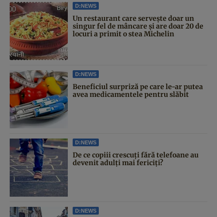
D:NEWS
Un restaurant care servește doar un
singur fel de mâncare și are doar 20 de
locuri a primit o stea Michelin
D:NEWS
Beneficiul surpriză pe care le-ar putea
avea medicamentele pentru slăbit
D:NEWS
De ce copiii crescuți fără telefoane au
devenit adulți mai fericiți?
D:NEWS