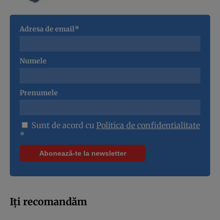
Adresa de email*
Numele
Prenumele
Sunt de acord cu
Politica de confidentialitate
*
Iți recomandăm