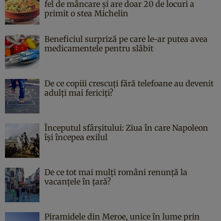
fel de mâncare și are doar 20 de locuri a
primit o stea Michelin
Beneficiul surpriză pe care le-ar putea avea
medicamentele pentru slăbit
De ce copiii crescuți fără telefoane au devenit
adulți mai fericiți?
Începutul sfârşitului: Ziua în care Napoleon
îşi începea exilul
De ce tot mai mulți români renunță la
vacanțele în țară?
Piramidele din Meroe, unice în lume prin