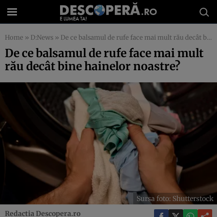
Home
»
D:News
»
De ce balsamul de rufe face mai mult rău decât bine hainelor noastre?
De ce balsamul de rufe face mai mult
rău decât bine hainelor noastre?
Sursa foto: Shutterstock
Redactia Descopera.ro