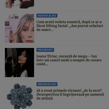
AVANTAJE.RO
Cum arată vedeta noastră, după ce și-a
făcut lifting facial: „Am purtat ochelari
de soare...
PROSPORT
Ioana Țiriac, vacanță de mega – lux
într-un castel unde o noapte de cazare
costă...
MEDIAFAX.RO
AI a creat primele virusuri „de la zero”.
Descoperirea îi îngrijorează pe oamenii
de știință