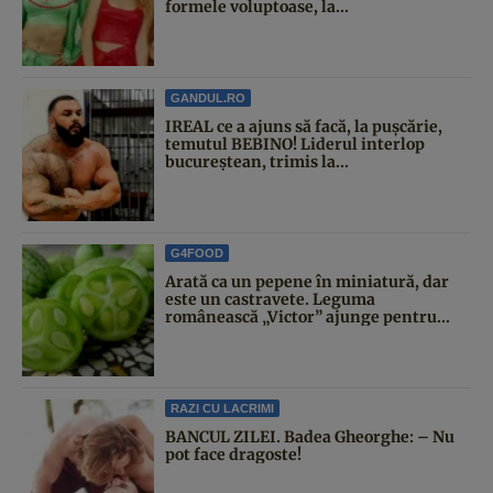
formele voluptoase, la...
GANDUL.RO
IREAL ce a ajuns să facă, la pușcărie,
temutul BEBINO! Liderul interlop
bucureștean, trimis la...
G4FOOD
Arată ca un pepene în miniatură, dar
este un castravete. Leguma
românească „Victor” ajunge pentru...
RAZI CU LACRIMI
BANCUL ZILEI. Badea Gheorghe: – Nu
pot face dragoste!