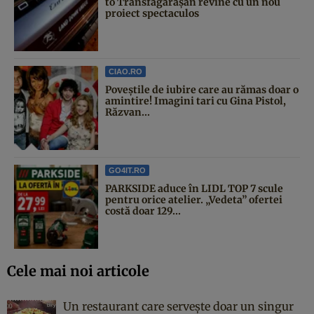
to Transfăgărășan revine cu un nou
proiect spectaculos
CIAO.RO
Poveştile de iubire care au rămas doar o
amintire! Imagini tari cu Gina Pistol,
Răzvan...
GO4IT.RO
PARKSIDE aduce în LIDL TOP 7 scule
pentru orice atelier. „Vedeta” ofertei
costă doar 129...
Cele mai noi articole
Un restaurant care servește doar un singur