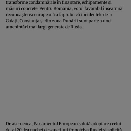
transforme condamnările în finanțare, echipamente și
măsuri concrete. Pentru România, votul favorabil înseamnă
recunoașterea europeană a faptului că incidentele de la
Galați, Constanța și din zona Dunării sunt parte a unei
amenințări mai largi generate de Rusia.
De asemenea, Parlamentul European salută adoptarea celui
de-al 20-lea pachet de sancțiuni împotriva Rusiei și solicită