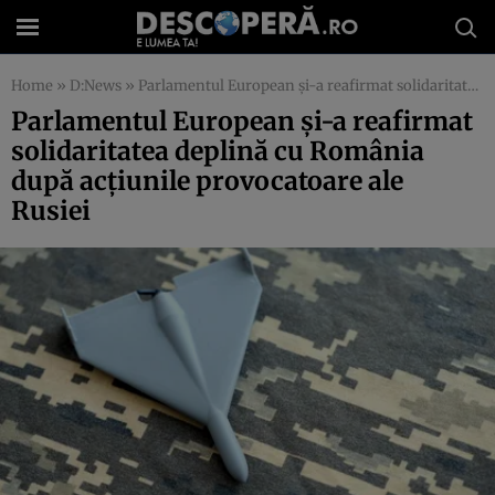
Home
»
D:News
»
Parlamentul European și-a reafirmat solidaritatea deplină cu România după acțiunile provocatoare ale Rusiei
Parlamentul European și-a reafirmat
solidaritatea deplină cu România
după acțiunile provocatoare ale
Rusiei