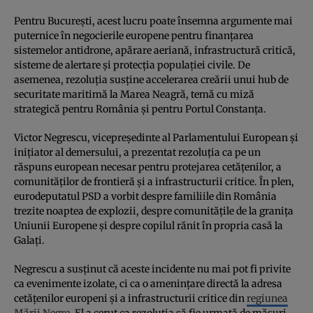
Pentru București, acest lucru poate însemna argumente mai
puternice în negocierile europene pentru finanțarea
sistemelor antidrone, apărare aeriană, infrastructură critică,
sisteme de alertare și protecția populației civile. De
asemenea, rezoluția susține accelerarea creării unui hub de
securitate maritimă la Marea Neagră, temă cu miză
strategică pentru România și pentru Portul Constanța.
Victor Negrescu, vicepreședinte al Parlamentului European și
inițiator al demersului, a prezentat rezoluția ca pe un
răspuns european necesar pentru protejarea cetățenilor, a
comunităților de frontieră și a infrastructurii critice. În plen,
eurodeputatul PSD a vorbit despre familiile din România
trezite noaptea de explozii, despre comunitățile de la granița
Uniunii Europene și despre copilul rănit în propria casă la
Galați.
Negrescu a susținut că aceste incidente nu mai pot fi privite
ca evenimente izolate, ci ca o amenințare directă la adresa
cetățenilor europeni și a infrastructurii critice din
regiunea
Mării Negre
. El a cerut ca rezoluția să fie urmată de măsuri