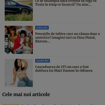
Ce se întâmplă dacă trebuie să fugi cu
Tesla în timp ce încarcă? Un atac...
CIAO.RO
Poveştile de iubire care au rămas doar o
amintire! Imagini tari cu Gina Pistol,
Răzvan...
GO4IT.RO
Cascadoarea de 137 cm care a fost
dublura lui Matt Damon în Odiseea
Cele mai noi articole