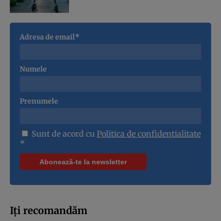
Adresa de email*
Numele
Prenumele
Sunt de acord cu
Politica de confidentialitate
*
Iți recomandăm