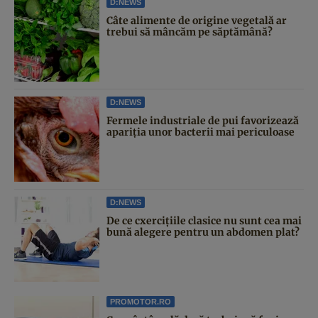
D:NEWS
Câte alimente de origine vegetală ar
trebui să mâncăm pe săptămână?
D:NEWS
Fermele industriale de pui favorizează
apariția unor bacterii mai periculoase
D:NEWS
De ce cxercițiile clasice nu sunt cea mai
bună alegere pentru un abdomen plat?
PROMOTOR.RO