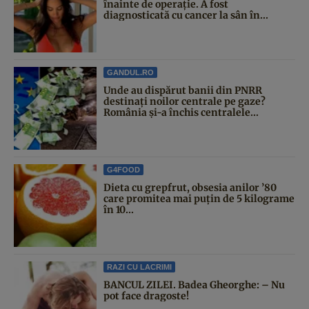
înainte de operație. A fost
diagnosticată cu cancer la sân în...
GANDUL.RO
Unde au dispărut banii din PNRR
destinați noilor centrale pe gaze?
România și-a închis centralele...
G4FOOD
Dieta cu grepfrut, obsesia anilor ’80
care promitea mai puțin de 5 kilograme
în 10...
RAZI CU LACRIMI
BANCUL ZILEI. Badea Gheorghe: – Nu
pot face dragoste!