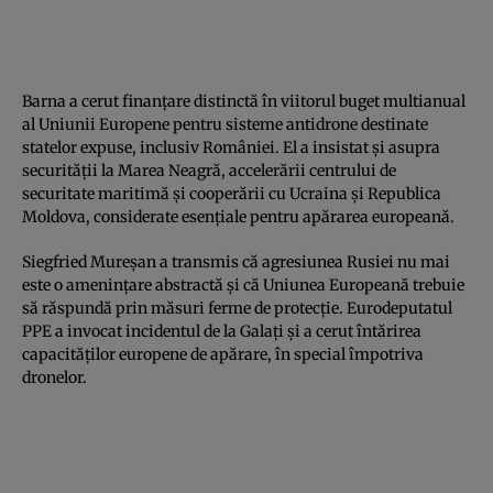
Barna a cerut finanțare distinctă în viitorul buget multianual
al Uniunii Europene pentru sisteme antidrone destinate
statelor expuse, inclusiv României. El a insistat și asupra
securității la Marea Neagră, accelerării centrului de
securitate maritimă și cooperării cu Ucraina și Republica
Moldova, considerate esențiale pentru apărarea europeană.
Siegfried Mureșan a transmis că agresiunea Rusiei nu mai
este o amenințare abstractă și că Uniunea Europeană trebuie
să răspundă prin măsuri ferme de protecție. Eurodeputatul
PPE a invocat incidentul de la Galați și a cerut întărirea
capacităților europene de apărare, în special împotriva
dronelor.