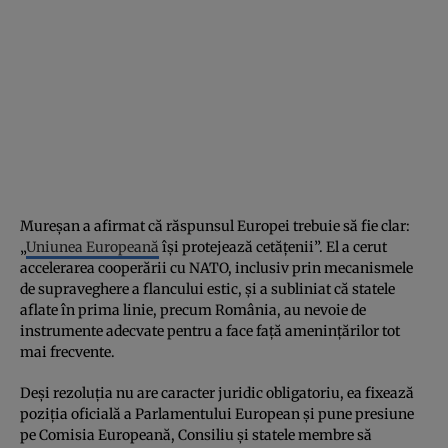
Mureșan a afirmat că răspunsul Europei trebuie să fie clar:
„
Uniunea Europeană
îşi protejează cetăţenii”. El a cerut
accelerarea cooperării cu NATO, inclusiv prin mecanismele
de supraveghere a flancului estic, și a subliniat că statele
aflate în prima linie, precum România, au nevoie de
instrumente adecvate pentru a face față amenințărilor tot
mai frecvente.
Deși rezoluția nu are caracter juridic obligatoriu, ea fixează
poziția oficială a Parlamentului European și pune presiune
pe Comisia Europeană, Consiliu și statele membre să