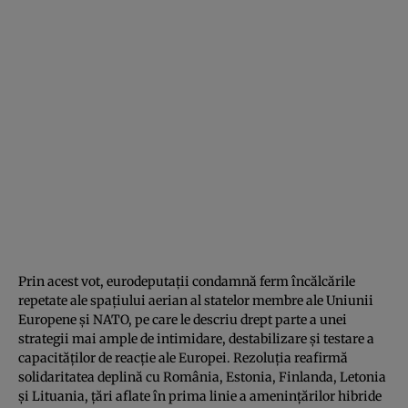
Prin acest vot, eurodeputații condamnă ferm încălcările
repetate ale spațiului aerian al statelor membre ale Uniunii
Europene și NATO, pe care le descriu drept parte a unei
strategii mai ample de intimidare, destabilizare și testare a
capacităților de reacție ale Europei. Rezoluția reafirmă
solidaritatea deplină cu România, Estonia, Finlanda, Letonia
și Lituania, țări aflate în prima linie a amenințărilor hibride