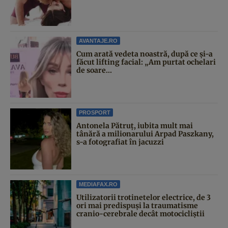
AVANTAJE.RO
Cum arată vedeta noastră, după ce și-a
făcut lifting facial: „Am purtat ochelari
de soare...
PROSPORT
Antonela Pătruț, iubita mult mai
tânără a milionarului Arpad Paszkany,
s-a fotografiat în jacuzzi
MEDIAFAX.RO
Utilizatorii trotinetelor electrice, de 3
ori mai predispuși la traumatisme
cranio-cerebrale decât motocicliștii