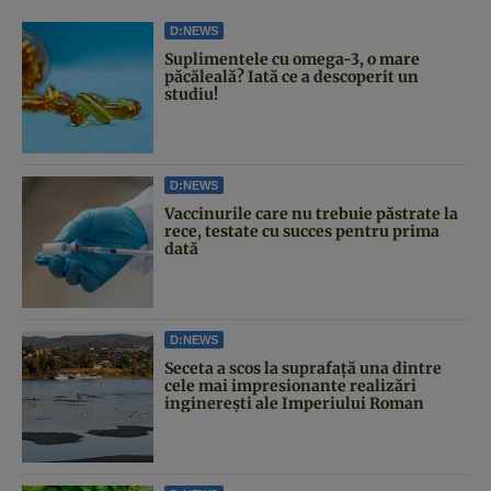
D:NEWS
Suplimentele cu omega-3, o mare
păcăleală? Iată ce a descoperit un
studiu!
D:NEWS
Vaccinurile care nu trebuie păstrate la
rece, testate cu succes pentru prima
dată
D:NEWS
Seceta a scos la suprafață una dintre
cele mai impresionante realizări
inginerești ale Imperiului Roman