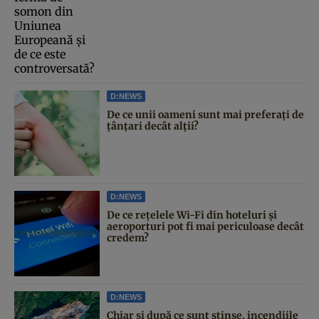
D:NEWS
De ce unii oameni sunt mai preferați de
țânțari decât alții?
D:NEWS
De ce rețelele Wi-Fi din hoteluri și
aeroporturi pot fi mai periculoase decât
credem?
D:NEWS
Chiar și după ce sunt stinse, incendiile