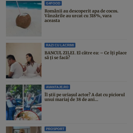
G4FOOD
Românii au descoperit apa de cocos.
Vânzările au urcat cu 318%, vara
aceasta
RAZI CU LACRIMI
BANCUL ZILEI. El către ea: – Ce îți place
să ți se facă?
AVANTAJE.RO
Îl știi pe uriașul actor? A dat cu piciorul
unui mariaj de 38 de ani...
PROSPORT