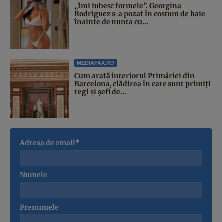
„Îmi iubesc formele”. Georgina
Rodriguez s-a pozat în costum de baie
înainte de nunta cu...
MEDIAFAX.RO
Cum arată interiorul Primăriei din
Barcelona, clădirea în care sunt primiți
regi și șefi de...
Adresa de email*
Numele
Prenumele