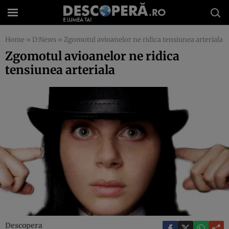
Home
»
D:News
»
Zgomotul avioanelor ne ridica tensiunea arteriala
Zgomotul avioanelor ne ridica
tensiunea arteriala
Descopera