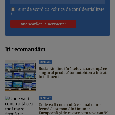
Sunt de acord cu
Politica de confidentialitate
*
Iți recomandăm
D:NEWS
Rusia rămâne fără televizoare după ce
singurul producător autohton a intrat
în faliment
D:NEWS
Unde va fi construită cea mai mare
fermă de somon din Uniunea
Europeană și de ce este controversată?