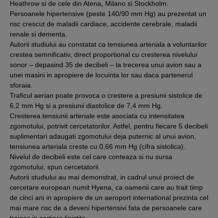
Heathrow si de cele din Atena, Milano si Stockholm.
Persoanele hipertensive (peste 140/90 mm Hg) au prezentat un
risc crescut de maladii cardiace, accidente cerebrale, maladii
renale si dementa.
Autorii studiului au constatat ca tensiunea arteriala a voluntarilor
crestea semnificativ, direct proportional cu cresterea nivelului
sonor – depasind 35 de decibeli – la trecerea unui avion sau a
unei masini in apropiere de locuinta lor sau daca partenerul
sforaia.
Traficul aerian poate provoca o crestere a presiunii sistolice de
6,2 mm Hg si a presiunii diastolice de 7,4 mm Hg.
Cresterea tensiunii arteriale este asociata cu intensitatea
zgomotului, potrivit cercetatorilor. Astfel, pentru fiecare 5 decibeli
suplimentari adaugati zgomotului deja puternic al unui avion,
tensiunea arteriala creste cu 0,66 mm Hg (cifra sistolica).
Nivelul de decibeli este cel care conteaza si nu sursa
zgomotului, spun cercetatorii.
Autorii studiului au mai demonstrat, in cadrul unui proiect de
cercetare european numit Hyena, ca oamenii care au trait timp
de cinci ani in apropiere de un aeroport international prezinta cel
mai mare risc de a deveni hipertensivi fata de persoanele care
traiesc in cartiere linistite.