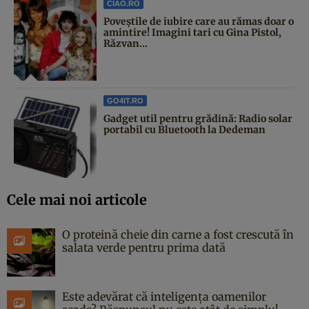
CIAO.RO
Poveştile de iubire care au rămas doar o
amintire! Imagini tari cu Gina Pistol,
Răzvan...
GO4IT.RO
Gadget util pentru grădină: Radio solar
portabil cu Bluetooth la Dedeman
Cele mai noi articole
O proteină cheie din carne a fost crescută în
salata verde pentru prima dată
Este adevărat că inteligența oamenilor