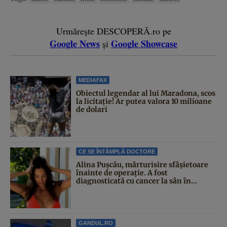
Urmărește DESCOPERĂ.ro pe
Google News
Google Showcase
și
MEDIAFAX
Obiectul legendar al lui Maradona, scos
la licitație! Ar putea valora 10 milioane
de dolari
CE SE ÎNTÂMPLĂ DOCTORE
Alina Pușcău, mărturisire sfâșietoare
înainte de operație. A fost
diagnosticată cu cancer la sân în...
GANDUL.RO