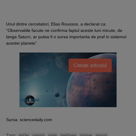
Unul dintre cercetatori, Elias Roussos, a declarat ca:
“Observatiile facute ne confirma faptul aceste luni micute, de
langa Saturn, ar putea fi o sursa importanta de praf in sistemul
acestei planete”.
Citește articolul
Sursa:
sciencedaily.com
Tags:
anthe
cassini
inele
methone
mimas
saturn