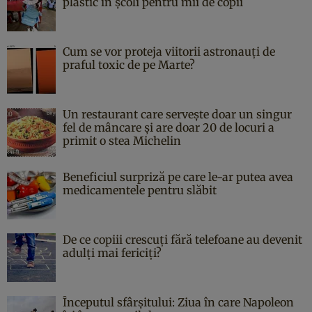
plastic în școli pentru mii de copii
Cum se vor proteja viitorii astronauți de
praful toxic de pe Marte?
Un restaurant care servește doar un singur
fel de mâncare și are doar 20 de locuri a
primit o stea Michelin
Beneficiul surpriză pe care le-ar putea avea
medicamentele pentru slăbit
De ce copiii crescuți fără telefoane au devenit
adulți mai fericiți?
Începutul sfârşitului: Ziua în care Napoleon