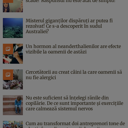
scade? Răspunsul nu este atât de simplu!
Misterul giganților dispăruți ar putea fi
rezolvat! Ce s-a descoperit în sudul
Australiei?
Un hormon al neanderthalienilor are efecte
vizibile la oamenii de astăzi
Cercetătorii au creat câini la care oamenii să
nu fie alergici
Nu este suficient să înțelegi rănile din
copilărie. De ce sunt importante și exercițiile
care calmează sistemul nervos
Cum au transformat doi antreprenori tone de