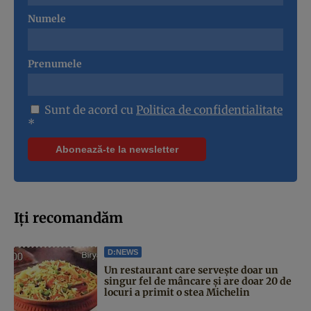
Numele
Prenumele
Sunt de acord cu
Politica de confidentialitate
*
Iți recomandăm
D:NEWS
Un restaurant care servește doar un
singur fel de mâncare și are doar 20 de
locuri a primit o stea Michelin