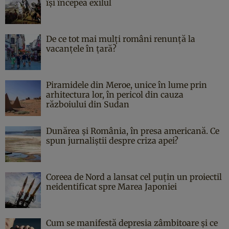
îşi începea exilul
De ce tot mai mulți români renunță la
vacanțele în țară?
Piramidele din Meroe, unice în lume prin
arhitectura lor, în pericol din cauza
războiului din Sudan
Dunărea și România, în presa americană. Ce
spun jurnaliștii despre criza apei?
Coreea de Nord a lansat cel puțin un proiectil
neidentificat spre Marea Japoniei
Cum se manifestă depresia zâmbitoare și ce