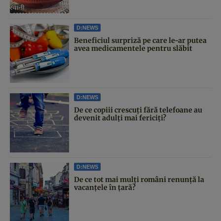
D:NEWS
Beneficiul surpriză pe care le-ar putea
avea medicamentele pentru slăbit
D:NEWS
De ce copiii crescuți fără telefoane au
devenit adulți mai fericiți?
D:NEWS
De ce tot mai mulți români renunță la
vacanțele în țară?