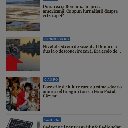
Dunărea și România, în presa
americană. Ce spun jurnaliștii despre
criza apei?
PROMOTOR.RO
Nivelul extrem de scăzut al Dunării a
dus la o descoperire rară. Era acolo de...
CIAO.RO
Poveştile de iubire care au rămas doar o
amintire! Imagini tari cu Gina Pistol,
Răzvan...
GO4IT.RO
Gadget util pentru grădină: Radio solar