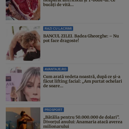
bucăți de vită...
RAZI CU LACRIMI
BANCUL ZILEI. Badea Gheorghe: – Nu
pot face dragoste!
AVANTAJE.RO
Cum arată vedeta noastră, după ce și-a
făcut lifting facial: „Am purtat ochelari
de soare...
PROSPORT
„Bătălia pentru 50.000.000 de dolari”.
Divorțul anului: Anamaria atacă averea
milionarului