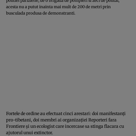
politiei pariziene, de o brigada de pompieri si zeci de politai,
acesta nu a putut inainta mai mult de 200 de metri prin
busculada produsa de demonstranti.
Fortele de ordine au efectuat cinci arestari: doi manifestanţi
pro-tibetani, doi membri ai organizaţiei Reporteri fara
Frontiere şi un ecologist care incercase sa stinga flacara cu
ajutorul unui extinctor.