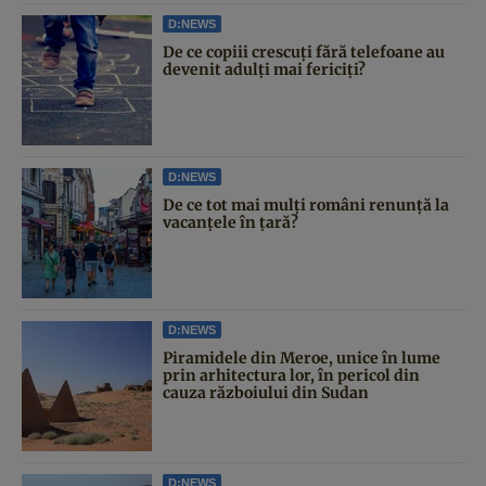
D:NEWS
De ce copiii crescuți fără telefoane au
devenit adulți mai fericiți?
D:NEWS
De ce tot mai mulți români renunță la
vacanțele în țară?
D:NEWS
Piramidele din Meroe, unice în lume
prin arhitectura lor, în pericol din
cauza războiului din Sudan
D:NEWS