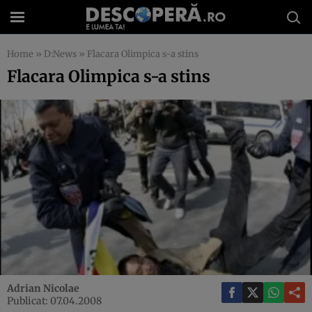
Home
»
D:News
»
Flacara Olimpica s-a stins
Flacara Olimpica s-a stins
Adrian Nicolae
Publicat: 07.04.2008