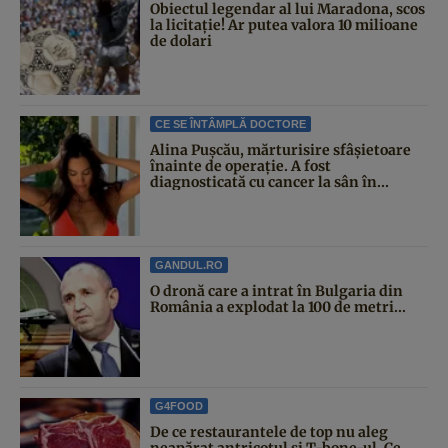
Obiectul legendar al lui Maradona, scos
la licitație! Ar putea valora 10 milioane
de dolari
CE SE ÎNTÂMPLĂ DOCTORE
Alina Pușcău, mărturisire sfâșietoare
înainte de operație. A fost
diagnosticată cu cancer la sân în...
GANDUL.RO
O dronă care a intrat în Bulgaria din
România a explodat la 100 de metri...
G4FOOD
De ce restaurantele de top nu aleg
neapărat antricotul și T-bone-ul. Ce