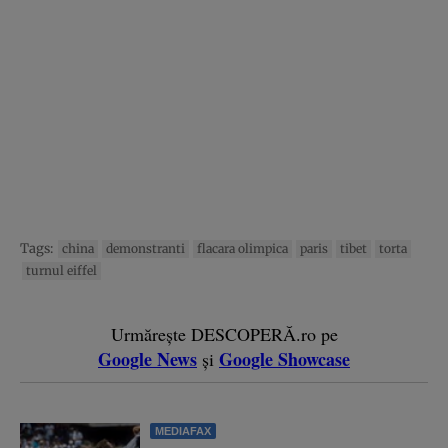
Tags:
china
demonstranti
flacara olimpica
paris
tibet
torta
turnul eiffel
Urmărește DESCOPERĂ.ro pe
Google News
Google Showcase
și
MEDIAFAX