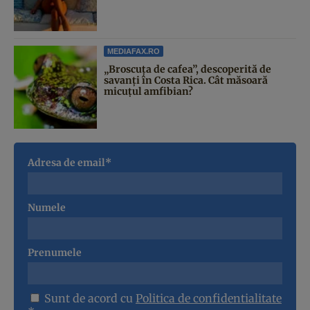
MEDIAFAX.RO
„Broscuța de cafea”, descoperită de
savanți în Costa Rica. Cât măsoară
micuțul amfibian?
Adresa de email*
Numele
Prenumele
Sunt de acord cu
Politica de confidentialitate