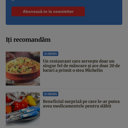
*
Iți recomandăm
D:NEWS
Un restaurant care servește doar un
singur fel de mâncare și are doar 20 de
locuri a primit o stea Michelin
D:NEWS
Beneficiul surpriză pe care le-ar putea
avea medicamentele pentru slăbit