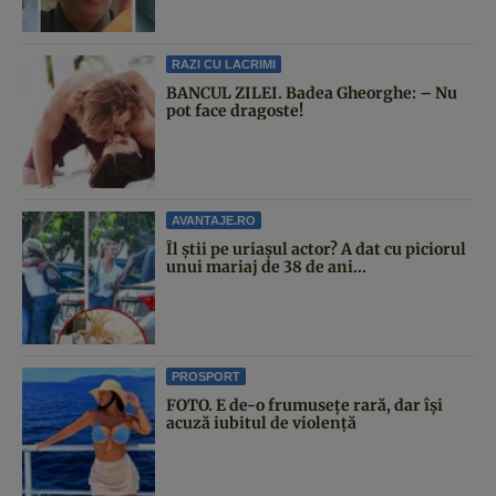
RAZI CU LACRIMI
BANCUL ZILEI. Badea Gheorghe: – Nu
pot face dragoste!
AVANTAJE.RO
Îl știi pe uriașul actor? A dat cu piciorul
unui mariaj de 38 de ani...
PROSPORT
FOTO. E de-o frumusețe rară, dar își
acuză iubitul de violență