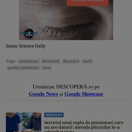
Sursa: Science Daily
Tags:
camptozaur
dermestid
dinozauri
fosile
gandaci preistorici
larve
Urmărește DESCOPERĂ.ro pe
Google News
Google Showcase
și
MEDIAFAX
Secretul unui cuplu de pensionari care
nu are datorii: metoda plicurilor le-a
schimbat viața