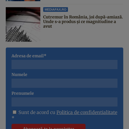
MEDIAFAX.RO
Cutremur în România, joi după-amiază.
Unde s-a produs și ce magnitudine a
avut
Adresa de email*
Numele
Prenumele
Sunt de acord cu
Politica de confidentialitate
*