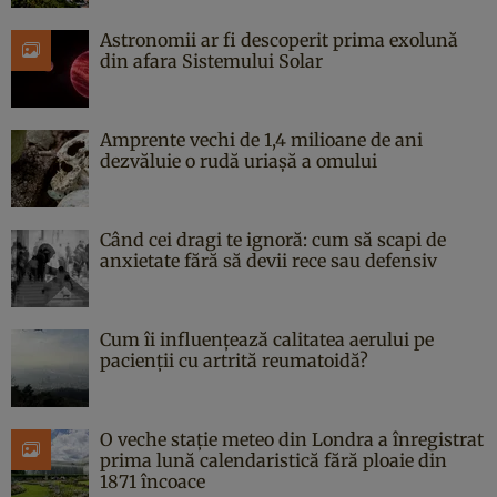
Astronomii ar fi descoperit prima exolună
din afara Sistemului Solar
Amprente vechi de 1,4 milioane de ani
dezvăluie o rudă uriașă a omului
Când cei dragi te ignoră: cum să scapi de
anxietate fără să devii rece sau defensiv
Cum îi influențează calitatea aerului pe
pacienții cu artrită reumatoidă?
O veche stație meteo din Londra a înregistrat
prima lună calendaristică fără ploaie din
1871 încoace