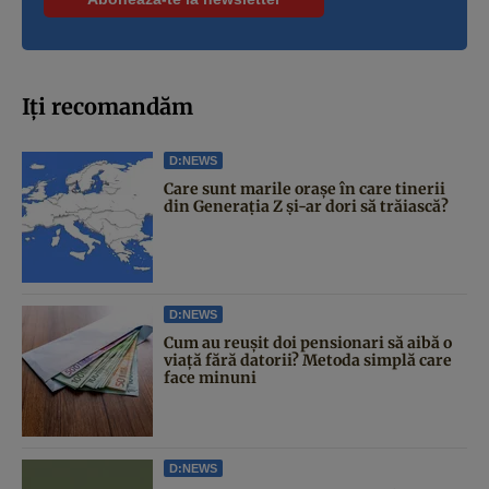
Iți recomandăm
D:NEWS
Care sunt marile orașe în care tinerii
din Generația Z și-ar dori să trăiască?
D:NEWS
Cum au reușit doi pensionari să aibă o
viață fără datorii? Metoda simplă care
face minuni
D:NEWS