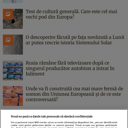
Test de cultură generală. Care este cel mai
vechi pod din Europa?
O descoperire făcută pe fața nevăzută a Lunii
ar putea rescrie istoria Sistemului Solar
Rusia rămâne fără televizoare după ce
singurul producător autohton a intrat în
faliment
Unde va fi construită cea mai mare fermă de
somon din Uniunea Europeană și de ce este
controversată?
Nouă ne pasă ca datele tale personale să rămână confidențiale
Noi și partenerii noștri
1017
stocăm și/sau accesăm informații pe dispozitivul dvs., precum identificatorii
cookie unici pentru prelucrarea datelor cu caracter personal. Puteți accepta sau gestiona preferințele