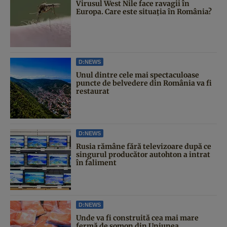
Virusul West Nile face ravagii în
Europa. Care este situația în România?
D:NEWS
Unul dintre cele mai spectaculoase
puncte de belvedere din România va fi
restaurat
D:NEWS
Rusia rămâne fără televizoare după ce
singurul producător autohton a intrat
în faliment
D:NEWS
Unde va fi construită cea mai mare
fermă de somon din Uniunea