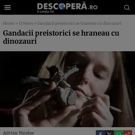
Home
»
D:News
»
Gandacii preistorici se hraneau cu dinozauri
Gandacii preistorici se hraneau cu
dinozauri
Adrian Nicolae