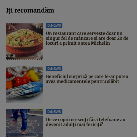
Iți recomandăm
D:NEWS
Un restaurant care servește doar un
singur fel de mâncare și are doar 20 de
locuri a primit o stea Michelin
D:NEWS
Beneficiul surpriză pe care le-ar putea
avea medicamentele pentru slăbit
D:NEWS
De ce copiii crescuți fără telefoane au
devenit adulți mai fericiți?