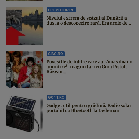
PROMOTOR.RO
Nivelul extrem de scăzut al Dunării a
dus la o descoperire rară. Era acolo de...
CIAO.RO
Poveştile de iubire care au rămas doar o
amintire! Imagini tari cu Gina Pistol,
Răzvan...
GO4IT.RO
Gadget util pentru grădină: Radio solar
portabil cu Bluetooth la Dedeman