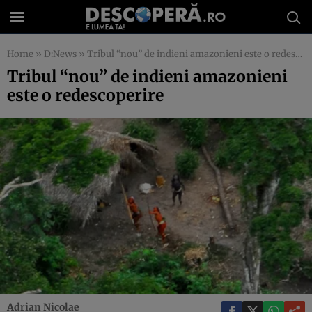
Home
»
D:News
»
Tribul “nou” de indieni amazonieni este o redescoperire
Tribul “nou” de indieni amazonieni
este o redescoperire
Adrian Nicolae