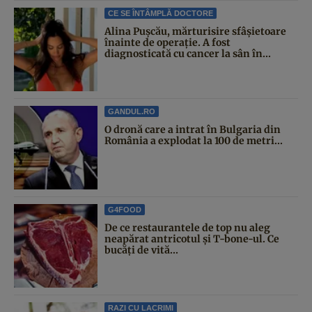
CE SE ÎNTÂMPLĂ DOCTORE
Alina Pușcău, mărturisire sfâșietoare
înainte de operație. A fost
diagnosticată cu cancer la sân în...
GANDUL.RO
O dronă care a intrat în Bulgaria din
România a explodat la 100 de metri...
G4FOOD
De ce restaurantele de top nu aleg
neapărat antricotul și T-bone-ul. Ce
bucăți de vită...
RAZI CU LACRIMI