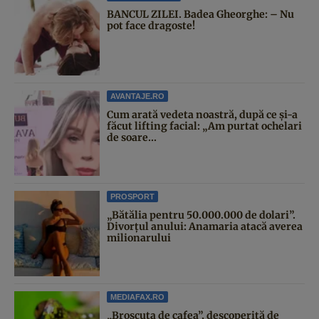
BANCUL ZILEI. Badea Gheorghe: – Nu
pot face dragoste!
AVANTAJE.RO
Cum arată vedeta noastră, după ce și-a
făcut lifting facial: „Am purtat ochelari
de soare...
PROSPORT
„Bătălia pentru 50.000.000 de dolari”.
Divorțul anului: Anamaria atacă averea
milionarului
MEDIAFAX.RO
„Broscuța de cafea”, descoperită de