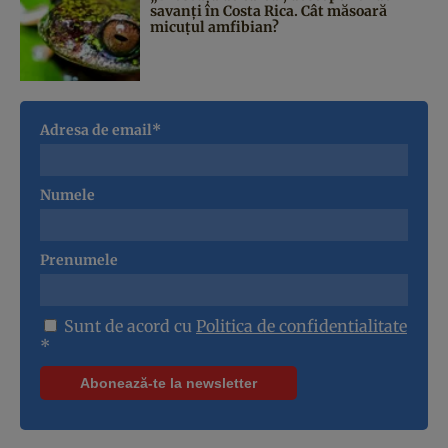
savanți în Costa Rica. Cât măsoară
micuțul amfibian?
Adresa de email*
Numele
Prenumele
Sunt de acord cu
Politica de confidentialitate
*