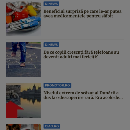
D:NEWS
Beneficiul surpriză pe care le-ar putea
avea medicamentele pentru slăbit
D:NEWS
De ce copiii crescuți fără telefoane au
devenit adulți mai fericiți?
PROMOTOR.RO
Nivelul extrem de scăzut al Dunării a
dus la o descoperire rară. Era acolo de...
CIAO.RO