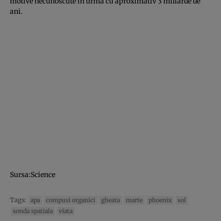
motive necunoscute in urma cu aproximativ 3 miliarde de
ani.
Sursa:Science
Tags:
apa
compusi organici
gheata
marte
phoenix
sol
sonda spatiala
viata