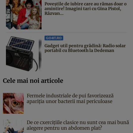
Poveştile de iubire care au rămas doar o
amintire! Imagini tari cu Gina Pistol,
Răzvan...
GO4IT.RO
Gadget util pentru grădină: Radio solar
portabil cu Bluetooth la Dedeman
Cele mai noi articole
Fermele industriale de pui favorizează
apariția unor bacterii mai periculoase
De ce cxercițiile clasice nu sunt cea mai bună
alegere pentru un abdomen plat?