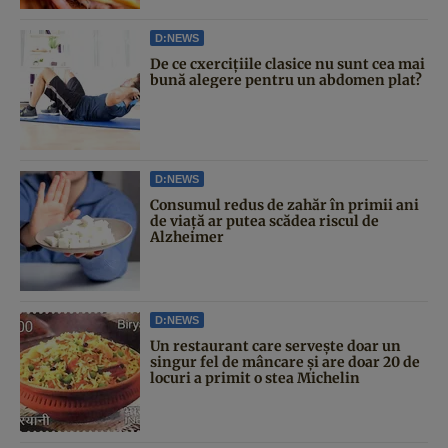
D:NEWS
De ce cxercițiile clasice nu sunt cea mai
bună alegere pentru un abdomen plat?
D:NEWS
Consumul redus de zahăr în primii ani
de viață ar putea scădea riscul de
Alzheimer
D:NEWS
Un restaurant care servește doar un
singur fel de mâncare și are doar 20 de
locuri a primit o stea Michelin