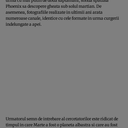
urma cu mai putin de doua saptamani, sonda spatiala
Phoenix sa descopere gheata sub solul martian. De
asemenea, fotografiile realizate in ultimii ani arata
numeroase canale, identice cu cele formate in urma curgerii
indelungate a apei.
Urmatorul semn de intrebare al cercetatorilor este ridicat de
timpul in care Marte a fost o planeta albastra si care au fost