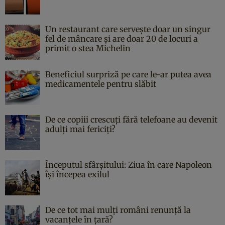
Un restaurant care servește doar un singur
fel de mâncare și are doar 20 de locuri a
primit o stea Michelin
Beneficiul surpriză pe care le-ar putea avea
medicamentele pentru slăbit
De ce copiii crescuți fără telefoane au devenit
adulți mai fericiți?
Începutul sfârşitului: Ziua în care Napoleon
îşi începea exilul
De ce tot mai mulți români renunță la
vacanțele în țară?