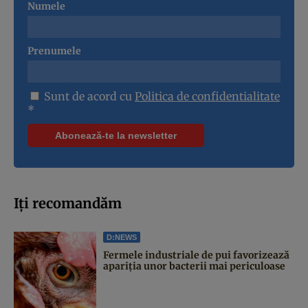
Numele
Prenumele
Sunt de acord cu
Politica de confidentialitate
*
Iți recomandăm
D:NEWS
Fermele industriale de pui favorizează
apariția unor bacterii mai periculoase