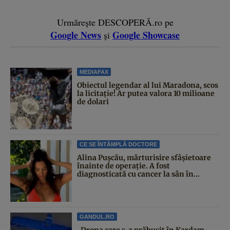
Urmărește DESCOPERĂ.ro pe
Google News
Google Showcase
și
MEDIAFAX
Obiectul legendar al lui Maradona, scos
la licitație! Ar putea valora 10 milioane
de dolari
CE SE ÎNTÂMPLĂ DOCTORE
Alina Pușcău, mărturisire sfâșietoare
înainte de operație. A fost
diagnosticată cu cancer la sân în...
GANDUL.RO
„Drona care s-a prăbușit în Kardam,