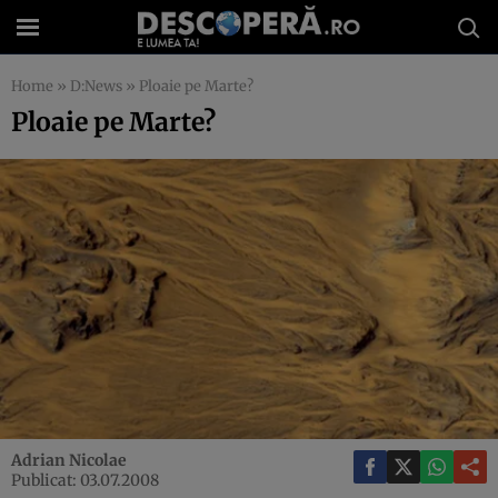
Home
»
D:News
»
Ploaie pe Marte?
Ploaie pe Marte?
Adrian Nicolae
Publicat: 03.07.2008