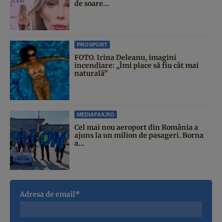
de soare...
PROSPORT
FOTO. Irina Deleanu, imagini
incendiare: „Îmi place să fiu cât mai
naturală”
MEDIAFAX.RO
Cel mai nou aeroport din România a
ajuns la un milion de pasageri. Borna
a...
Adresa de email*