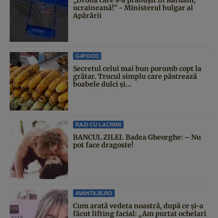
ucraineană!” - Ministerul bulgar al
Apărării
G4FOOD
Secretul celui mai bun porumb copt la
grătar. Trucul simplu care păstrează
boabele dulci și...
RAZI CU LACRIMI
BANCUL ZILEI. Badea Gheorghe: – Nu
pot face dragoste!
AVANTAJE.RO
Cum arată vedeta noastră, după ce și-a
făcut lifting facial: „Am purtat ochelari