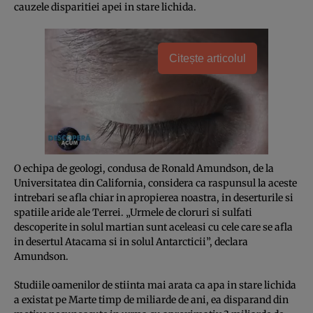
cauzele disparitiei apei in stare lichida.
Citește articolul
O echipa de geologi, condusa de Ronald Amundson, de la
Universitatea din California, considera ca raspunsul la aceste
intrebari se afla chiar in apropierea noastra, in deserturile si
spatiile aride ale Terrei. „Urmele de cloruri si sulfati
descoperite in solul martian sunt aceleasi cu cele care se afla
in desertul Atacama si in solul Antarcticii”, declara
Amundson.
Studiile oamenilor de stiinta mai arata ca apa in stare lichida
a existat pe Marte timp de miliarde de ani, ea disparand din