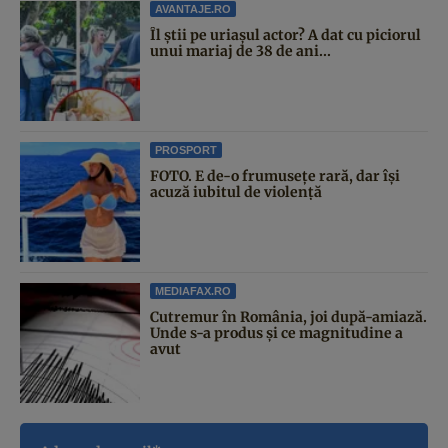
AVANTAJE.RO
Îl știi pe uriașul actor? A dat cu piciorul
unui mariaj de 38 de ani...
PROSPORT
FOTO. E de-o frumusețe rară, dar își
acuză iubitul de violență
MEDIAFAX.RO
Cutremur în România, joi după-amiază.
Unde s-a produs și ce magnitudine a
avut