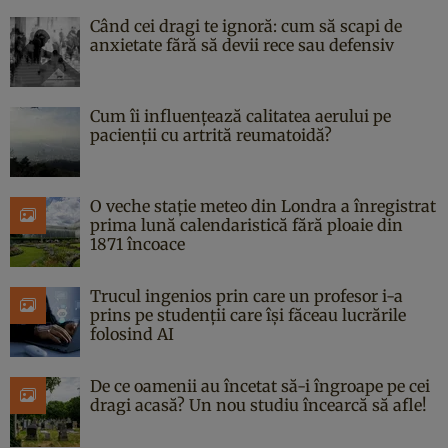
Când cei dragi te ignoră: cum să scapi de
anxietate fără să devii rece sau defensiv
Cum îi influențează calitatea aerului pe
pacienții cu artrită reumatoidă?
O veche stație meteo din Londra a înregistrat
prima lună calendaristică fără ploaie din
1871 încoace
Trucul ingenios prin care un profesor i-a
prins pe studenții care își făceau lucrările
folosind AI
De ce oamenii au încetat să-i îngroape pe cei
dragi acasă? Un nou studiu încearcă să afle!