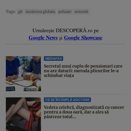
Tags:
g8
incalzirea globala
poluare
summit
Urmărește DESCOPERĂ.ro pe
Google News
Google Showcase
și
MEDIAFAX
Secretul unui cuplu de pensionari care
nu are datorii: metoda plicurilor le-a
schimbat viața
CE SE ÎNTÂMPLĂ DOCTORE
Vedeta celebră, diagnosticată cu cancer
pentru a doua oară, dar a ales să
păstreze totul...