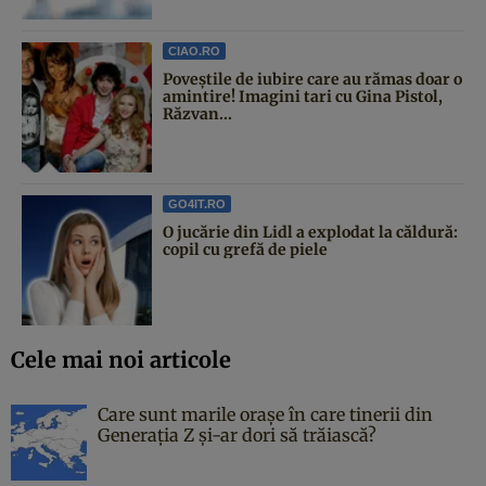
CIAO.RO
Poveştile de iubire care au rămas doar o
amintire! Imagini tari cu Gina Pistol,
Răzvan...
GO4IT.RO
O jucărie din Lidl a explodat la căldură:
copil cu grefă de piele
Cele mai noi articole
Care sunt marile orașe în care tinerii din
Generația Z și-ar dori să trăiască?