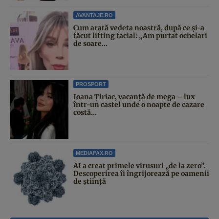
AVANTAJE.RO
Cum arată vedeta noastră, după ce și-a
făcut lifting facial: „Am purtat ochelari
de soare...
PROSPORT
Ioana Țiriac, vacanță de mega – lux
într-un castel unde o noapte de cazare
costă...
MEDIAFAX.RO
AI a creat primele virusuri „de la zero”.
Descoperirea îi îngrijorează pe oamenii
de știință