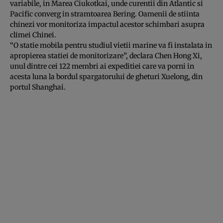
variabile, in Marea Ciukotkai, unde curentii din Atlantic si
Pacific converg in stramtoarea Bering. Oamenii de stiinta
chinezi vor monitoriza impactul acestor schimbari asupra
climei Chinei.
“O statie mobila pentru studiul vietii marine va fi instalata in
apropierea statiei de monitorizare”, declara Chen Hong Xi,
unul dintre cei 122 membri ai expeditiei care va porni in
acesta luna la bordul spargatorului de gheturi Xuelong, din
portul Shanghai.