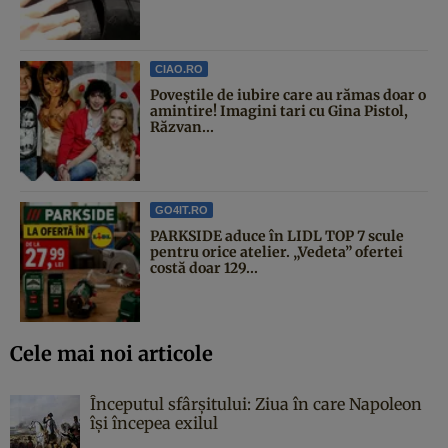
CIAO.RO
Poveştile de iubire care au rămas doar o
amintire! Imagini tari cu Gina Pistol,
Răzvan...
GO4IT.RO
PARKSIDE aduce în LIDL TOP 7 scule
pentru orice atelier. „Vedeta” ofertei
costă doar 129...
Cele mai noi articole
Începutul sfârşitului: Ziua în care Napoleon
îşi începea exilul