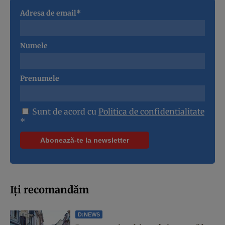
Adresa de email*
Numele
Prenumele
Sunt de acord cu
Politica de confidentialitate
*
Iți recomandăm
D:NEWS