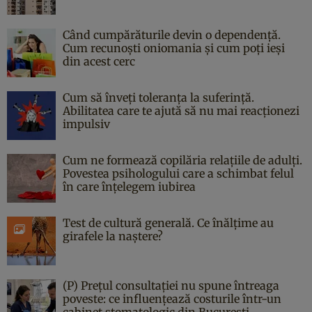
Când cumpărăturile devin o dependență.
Cum recunoști oniomania și cum poți ieși
din acest cerc
Cum să înveți toleranța la suferință.
Abilitatea care te ajută să nu mai reacționezi
impulsiv
Cum ne formează copilăria relațiile de adulți.
Povestea psihologului care a schimbat felul
în care înțelegem iubirea
Test de cultură generală. Ce înălțime au
girafele la naștere?
(P) Prețul consultației nu spune întreaga
poveste: ce influențează costurile într-un
cabinet stomatologic din București