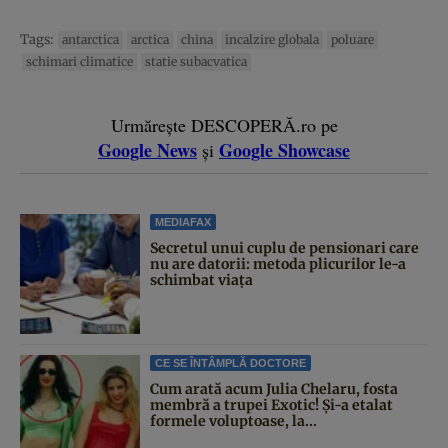
Tags:
antarctica
arctica
china
incalzire globala
poluare
schimari climatice
statie subacvatica
Urmărește DESCOPERĂ.ro pe
Google News
Google Showcase
și
MEDIAFAX
Secretul unui cuplu de pensionari care
nu are datorii: metoda plicurilor le-a
schimbat viața
CE SE ÎNTÂMPLĂ DOCTORE
Cum arată acum Julia Chelaru, fosta
membră a trupei Exotic! Și-a etalat
formele voluptoase, la...