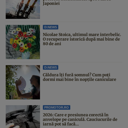
Japoniei
D:NEWS
Nicolae Stoica, ultimul mare interbelic.
O recuperare istorică după mai bine de
80 de ani
D:NEWS
Căldura îți fură somnul? Cum poți
dormi mai bine în nopțile caniculare
PROMOTOR.RO
2026: Care e presiunea corectă în
anvelope pe caniculă. Cauciucurile de
iarnă pot să facă...