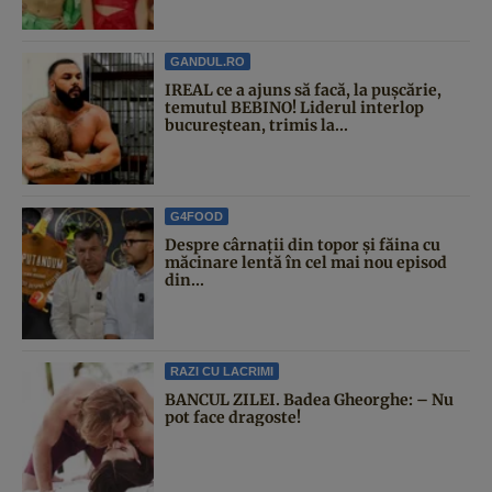
GANDUL.RO
IREAL ce a ajuns să facă, la pușcărie,
temutul BEBINO! Liderul interlop
bucureștean, trimis la...
G4FOOD
Despre cârnații din topor și făina cu
măcinare lentă în cel mai nou episod
din...
RAZI CU LACRIMI
BANCUL ZILEI. Badea Gheorghe: – Nu
pot face dragoste!