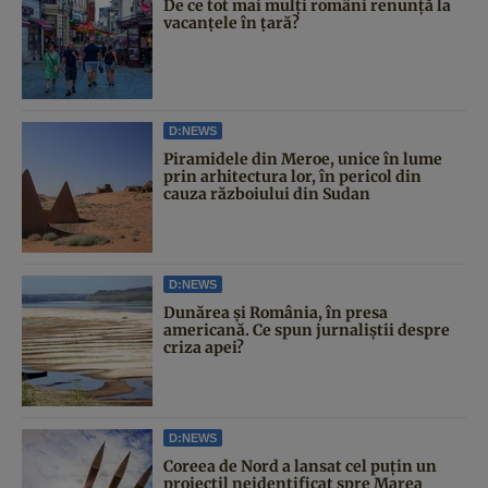
De ce tot mai mulți români renunță la
vacanțele în țară?
D:NEWS
Piramidele din Meroe, unice în lume
prin arhitectura lor, în pericol din
cauza războiului din Sudan
D:NEWS
Dunărea și România, în presa
americană. Ce spun jurnaliștii despre
criza apei?
D:NEWS
Coreea de Nord a lansat cel puțin un
proiectil neidentificat spre Marea