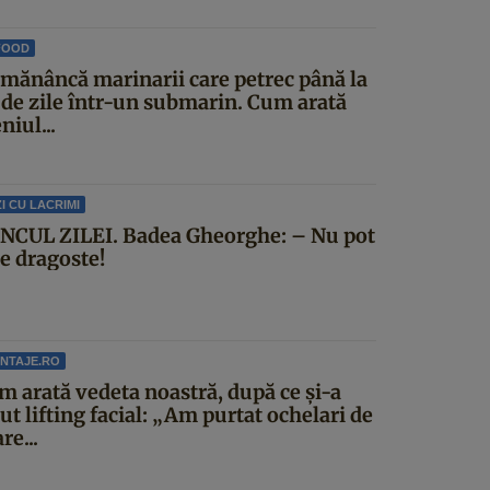
FOOD
 mănâncă marinarii care petrec până la
 de zile într-un submarin. Cum arată
iul...
I CU LACRIMI
NCUL ZILEI. Badea Gheorghe: – Nu pot
ce dragoste!
NTAJE.RO
m arată vedeta noastră, după ce și-a
ut lifting facial: „Am purtat ochelari de
re...