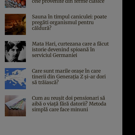
cele provenite din ferme clasice
Sauna în timpul caniculei: poate
pregăti organismul pentru
căldură?
Mata Hari, curtezana care a făcut
istorie devenind spioană în
serviciul Germaniei
Care sunt marile orașe în care
tinerii din Generația Z și-ar dori
să trăiască?
Cum au reușit doi pensionari să
aibă o viață fără datorii? Metoda
simplă care face minuni