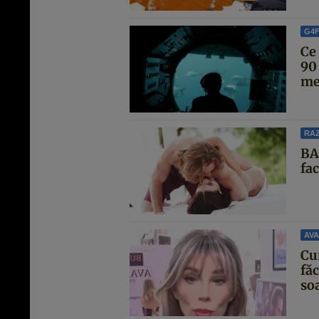
G4
Ce
90
men
RAZ
BA
fa
AVA
Cu
făc
soa