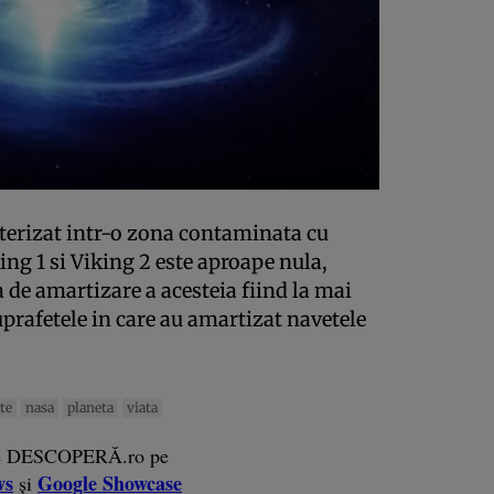
aterizat intr-o zona contaminata cu
ing 1 si Viking 2 este aproape nula,
a de amartizare a acesteia fiind la mai
prafetele in care au amartizat navetele
te
nasa
planeta
viata
e DESCOPERĂ.ro pe
ws
Google Showcase
și