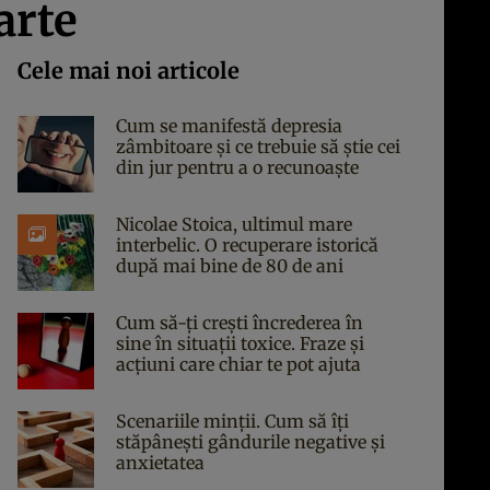
arte
Cele mai noi articole
Cum se manifestă depresia
zâmbitoare și ce trebuie să știe cei
din jur pentru a o recunoaște
Nicolae Stoica, ultimul mare
interbelic. O recuperare istorică
după mai bine de 80 de ani
Cum să-ți crești încrederea în
sine în situații toxice. Fraze și
acțiuni care chiar te pot ajuta
Scenariile minții. Cum să îți
stăpânești gândurile negative și
anxietatea