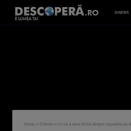
D:NEWS
Home
»
D:News
»
Ce nu a spus NASA despre expeditia pe 