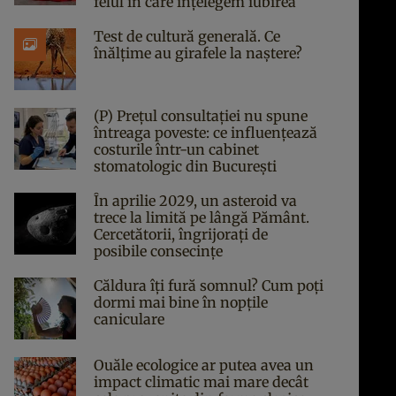
felul în care înțelegem iubirea
Test de cultură generală. Ce
înălțime au girafele la naștere?
(P) Prețul consultației nu spune
întreaga poveste: ce influențează
costurile într-un cabinet
stomatologic din București
În aprilie 2029, un asteroid va
trece la limită pe lângă Pământ.
Cercetătorii, îngrijorați de
posibile consecințe
Căldura îți fură somnul? Cum poți
dormi mai bine în nopțile
caniculare
Ouăle ecologice ar putea avea un
impact climatic mai mare decât