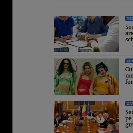
MED
Se
are
sc
CE 
Cu
me
for
GA
Şe
pe 
guv