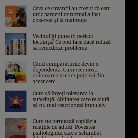
Ceva ce savanții au crezut că este
unic oamenilor tocmai a fost
observat și la maimuțe
Vecinul îți pune în pericol
locuința? Ce poți face dacă refuză
să remedieze problema
Când cumpărăturile devin o
dependență. Cum recunoști
oniomania și cum poți ieși din
acest cerc
Cum să înveți toleranța la
suferință. Abilitatea care te ajută
să nu mai reacționezi impulsiv
Cum ne formează copilăria
relațiile de adulți. Povestea
psihologului care a schimbat