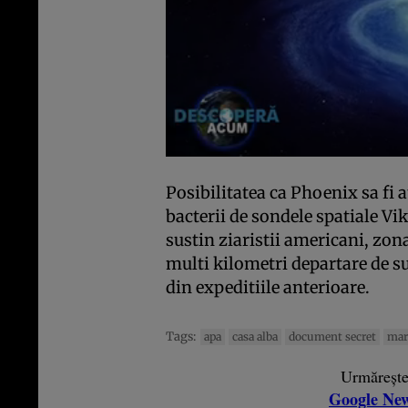
Posibilitatea ca Phoenix sa fi 
bacterii de sondele spatiale Vik
sustin ziaristii americani, zon
multi kilometri departare de su
din expeditiile anterioare.
Tags:
apa
casa alba
document secret
mar
Urmăreșt
Google Ne