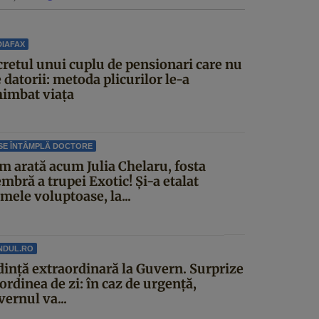
IAFAX
cretul unui cuplu de pensionari care nu
 datorii: metoda plicurilor le-a
himbat viața
SE ÎNTÂMPLĂ DOCTORE
m arată acum Julia Chelaru, fosta
mbră a trupei Exotic! Și-a etalat
mele voluptoase, la...
NDUL.RO
dinţă extraordinară la Guvern. Surprize
ordinea de zi: în caz de urgență,
ernul va...