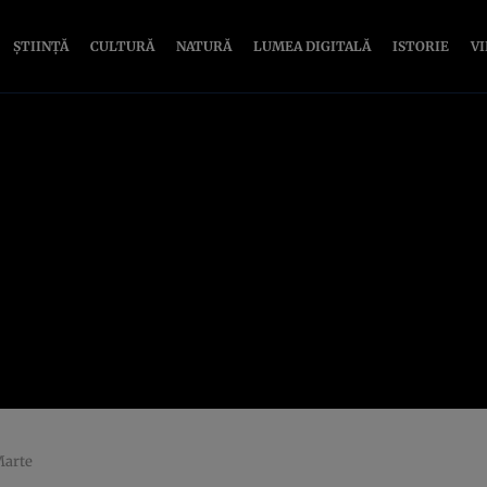
ȘTIINȚĂ
CULTURĂ
NATURĂ
LUMEA DIGITALĂ
ISTORIE
V
Marte