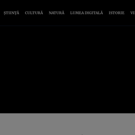
ȘTIINȚĂ
CULTURĂ
NATURĂ
LUMEA DIGITALĂ
ISTORIE
V