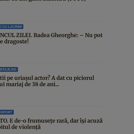
I CU LACRIMI
NCUL ZILEI. Badea Gheorghe: – Nu pot
ce dragoste!
NTAJE.RO
știi pe uriașul actor? A dat cu piciorul
i mariaj de 38 de ani...
OSPORT
TO. E de-o frumusețe rară, dar își acuză
itul de violență