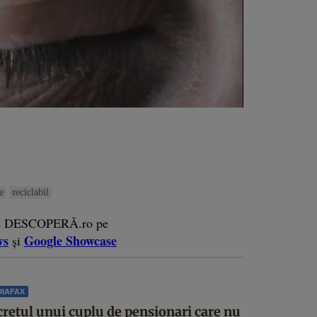
e
reciclabil
e DESCOPERĂ.ro pe
ws
Google Showcase
și
IAFAX
cretul unui cuplu de pensionari care nu