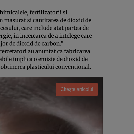
imicalele, fertilizatorii si
 masurat si cantitatea de dioxid de
esului, care include atat partea de
rgie, in incercarea de a intelege care
jor de dioxid de carbon.”
 cercetatori au anuntat ca fabricarea
labile implica o emisie de dioxid de
 obtinerea plasticului conventional.
Citește articolul