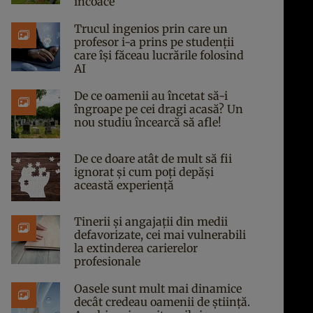
încoace
Trucul ingenios prin care un
profesor i-a prins pe studenții
care își făceau lucrările folosind
AI
De ce oamenii au încetat să-i
îngroape pe cei dragi acasă? Un
nou studiu încearcă să afle!
De ce doare atât de mult să fii
ignorat și cum poți depăși
această experiență
Tinerii și angajații din medii
defavorizate, cei mai vulnerabili
la extinderea carierelor
profesionale
Oasele sunt mult mai dinamice
decât credeau oamenii de știință.