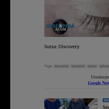
Sursa: Discovery
Tags:
atmosfera
bioetanol
plastic
poluar
Urmăreșt
Google Ne
MED
Se