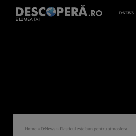
D:NEWS
Home
»
D:News
»
Plasticul este bun pentru atmosfera