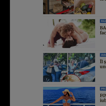
RAZ
BA
fa
AVA
Îl 
unu
PR
FO
iub