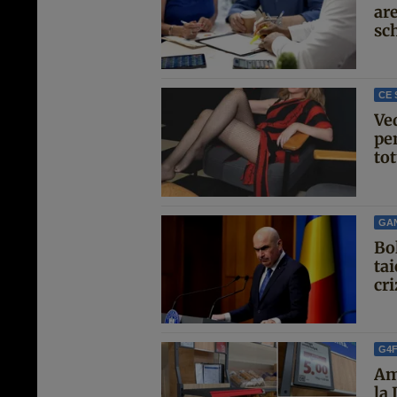
are
sc
CE 
Ve
pen
tot
GA
Bo
ta
cri
G4
Am
la