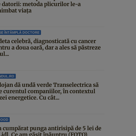
 datorii: metoda plicurilor le-a
himbat viața
SE ÎNTÂMPLĂ DOCTORE
deta celebră, diagnosticată cu cancer
tru a doua oară, dar a ales să păstreze
ul...
NDUL.RO
lojan dă undă verde Transelectrica să
ie curentul companiilor, în contextul
zei energetice. Cu cât...
FOOD
 cumpărat punga antirisipă de 5 lei de
 Lidl. Ce am găsit înăuntru (FOTO)