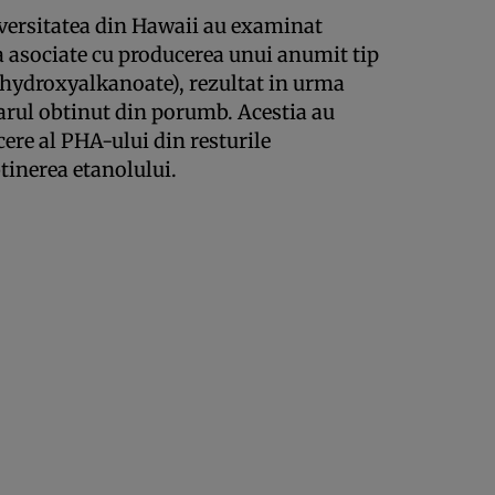
niversitatea din Hawaii au examinat
ra asociate cu producerea unui anumit tip
yhydroxyalkanoate), rezultat in urma
aharul obtinut din porumb. Acestia au
ere al PHA-ului din resturile
tinerea etanolului.