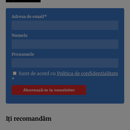
Adresa de email*
Numele
Prenumele
Sunt de acord cu
Politica de confidentialitate
*
Iți recomandăm