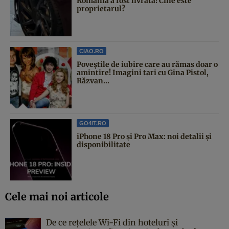
România a fost livrată! Cine este
proprietarul?
CIAO.RO
Poveştile de iubire care au rămas doar o
amintire! Imagini tari cu Gina Pistol,
Răzvan...
GO4IT.RO
iPhone 18 Pro și Pro Max: noi detalii și
disponibilitate
Cele mai noi articole
De ce rețelele Wi-Fi din hoteluri și