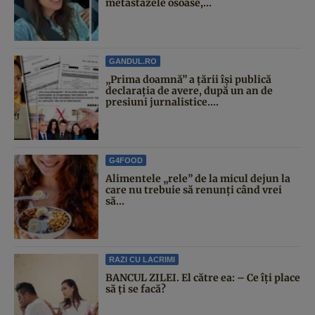
metastazele osoase,...
GANDUL.RO
„Prima doamnă” a țării își publică
declarația de avere, după un an de
presiuni jurnalistice....
G4FOOD
Alimentele „rele” de la micul dejun la
care nu trebuie să renunți când vrei
să...
RAZI CU LACRIMI
BANCUL ZILEI. El către ea: – Ce îți place
să ți se facă?