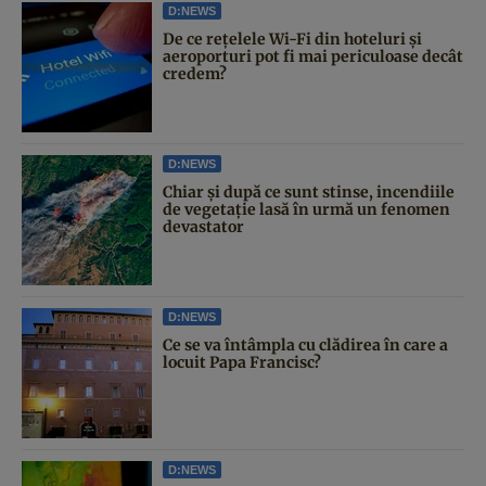
D:NEWS
De ce rețelele Wi-Fi din hoteluri și
aeroporturi pot fi mai periculoase decât
credem?
D:NEWS
Chiar și după ce sunt stinse, incendiile
de vegetație lasă în urmă un fenomen
devastator
D:NEWS
Ce se va întâmpla cu clădirea în care a
locuit Papa Francisc?
D:NEWS