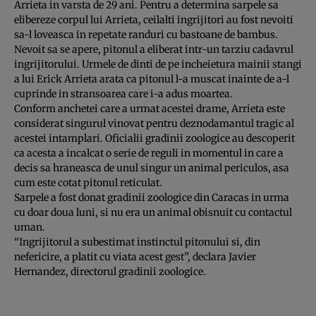
Arrieta in varsta de 29 ani. Pentru a determina sarpele sa
elibereze corpul lui Arrieta, ceilalti ingrijitori au fost nevoiti
sa-l loveasca in repetate randuri cu bastoane de bambus.
Nevoit sa se apere, pitonul a eliberat intr-un tarziu cadavrul
ingrijitorului. Urmele de dinti de pe incheietura mainii stangi
a lui Erick Arrieta arata ca pitonul l-a muscat inainte de a-l
cuprinde in stransoarea care i-a adus moartea.
Conform anchetei care a urmat acestei drame, Arrieta este
considerat singurul vinovat pentru deznodamantul tragic al
acestei intamplari. Oficialii gradinii zoologice au descoperit
ca acesta a incalcat o serie de reguli in momentul in care a
decis sa hraneasca de unul singur un animal periculos, asa
cum este cotat pitonul reticulat.
Sarpele a fost donat gradinii zoologice din Caracas in urma
cu doar doua luni, si nu era un animal obisnuit cu contactul
uman.
“Ingrijitorul a subestimat instinctul pitonului si, din
nefericire, a platit cu viata acest gest”, declara Javier
Hernandez, directorul gradinii zoologice.