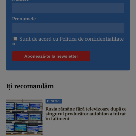
Prenumele
Sunt de acord cu
Politica de confidentialitate
*
Iți recomandăm
D:NEWS
Rusia rămâne fără televizoare după ce
singurul producător autohton a intrat
în faliment