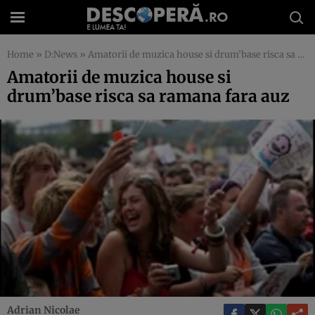
Home
»
D:News
»
Amatorii de muzica house si drum’base risca sa ramana fara auz
Amatorii de muzica house si
drum’base risca sa ramana fara auz
Adrian Nicolae