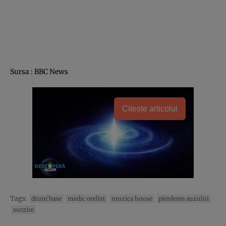
Sursa : BBC News
Citește articolul
Tags:
drum'base
medic orelist
muzica house
pierderea auzului
surzire