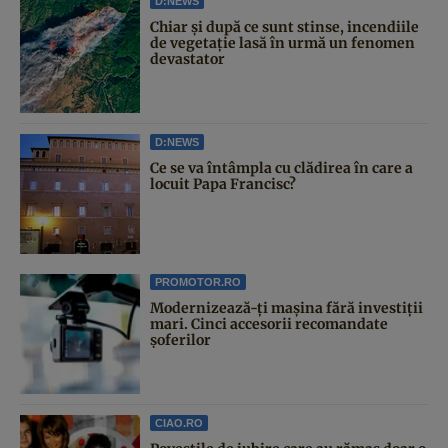
D:NEWS
Chiar și după ce sunt stinse, incendiile
de vegetație lasă în urmă un fenomen
devastator
D:NEWS
Ce se va întâmpla cu clădirea în care a
locuit Papa Francisc?
PROMOTOR.RO
Modernizează-ți mașina fără investiții
mari. Cinci accesorii recomandate
șoferilor
CIAO.RO