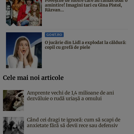
Poveştile de iubire care au rămas doar o
amintire! Imagini tari cu Gina Pistol,
Răzvan...
GO4IT.RO
O jucărie din Lidl a explodat la căldură:
copil cu grefă de piele
Cele mai noi articole
Amprente vechi de 1,4 milioane de ani
dezvăluie o rudă uriașă a omului
Când cei dragi te ignoră: cum să scapi de
anxietate fără să devii rece sau defensiv