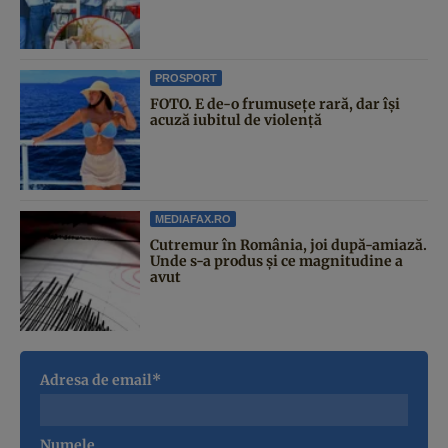
PROSPORT
FOTO. E de-o frumusețe rară, dar își
acuză iubitul de violență
MEDIAFAX.RO
Cutremur în România, joi după-amiază.
Unde s-a produs și ce magnitudine a
avut
Adresa de email*
Numele