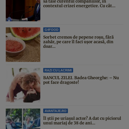
să taie curentul companiilor, în
contextul crizei energetice. Cu cât...
G4FOOD
Sorbet cremos de pepene roșu, fără
zahăr, pe care îl faci ușor acasă, din
doar...
RAZI CU LACRIMI
BANCUL ZILEI. Badea Gheorghe: – Nu
pot face dragoste!
AVANTAJE.RO
Îl știi pe uriașul actor? A dat cu piciorul
unui mariaj de 38 de ani...