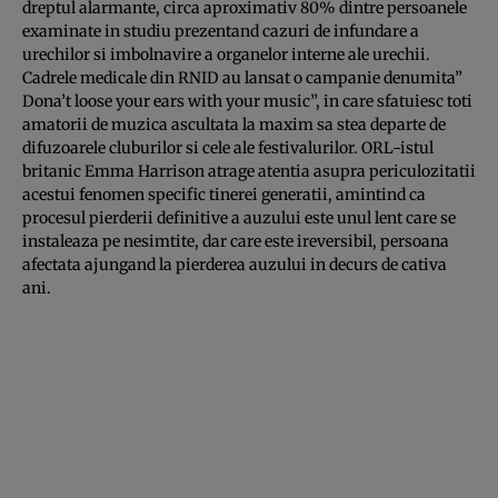
dreptul alarmante, circa aproximativ 80% dintre persoanele
examinate in studiu prezentand cazuri de infundare a
urechilor si imbolnavire a organelor interne ale urechii.
Cadrele medicale din RNID au lansat o campanie denumita”
Dona’t loose your ears with your music”, in care sfatuiesc toti
amatorii de muzica ascultata la maxim sa stea departe de
difuzoarele cluburilor si cele ale festivalurilor. ORL-istul
britanic Emma Harrison atrage atentia asupra periculozitatii
acestui fenomen specific tinerei generatii, amintind ca
procesul pierderii definitive a auzului este unul lent care se
instaleaza pe nesimtite, dar care este ireversibil, persoana
afectata ajungand la pierderea auzului in decurs de cativa
ani.