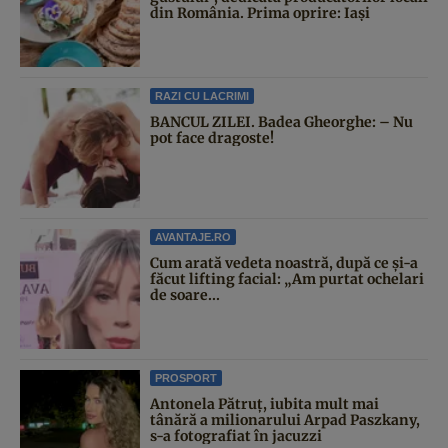
din România. Prima oprire: Iași
RAZI CU LACRIMI
BANCUL ZILEI. Badea Gheorghe: – Nu
pot face dragoste!
AVANTAJE.RO
Cum arată vedeta noastră, după ce și-a
făcut lifting facial: „Am purtat ochelari
de soare...
PROSPORT
Antonela Pătruț, iubita mult mai
tânără a milionarului Arpad Paszkany,
s-a fotografiat în jacuzzi