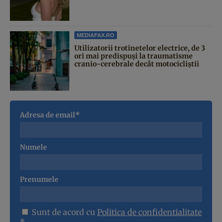
MEDIAFAX.RO
Utilizatorii trotinetelor electrice, de 3
ori mai predispuși la traumatisme
cranio-cerebrale decât motocicliștii
Adresa de email*
Numele
Prenumele
Sunt de acord cu
Politica de confidentialitate
*