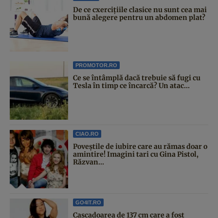
De ce cxercițiile clasice nu sunt cea mai
bună alegere pentru un abdomen plat?
PROMOTOR.RO
Ce se întâmplă dacă trebuie să fugi cu
Tesla în timp ce încarcă? Un atac...
CIAO.RO
Poveştile de iubire care au rămas doar o
amintire! Imagini tari cu Gina Pistol,
Răzvan...
GO4IT.RO
Cascadoarea de 137 cm care a fost