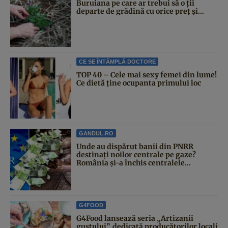
Buruiana pe care ar trebui să o ții
departe de grădină cu orice preț și...
CE SE ÎNTÂMPLĂ DOCTORE
TOP 40 – Cele mai sexy femei din lume!
Ce dietă ține ocupanta primului loc
GANDUL.RO
Unde au dispărut banii din PNRR
destinați noilor centrale pe gaze?
România și-a închis centralele...
G4FOOD
G4Food lansează seria „Artizanii
gustului”, dedicată producătorilor locali