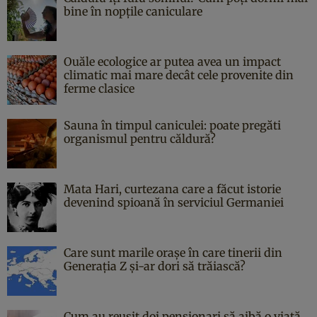
bine în nopțile caniculare
Ouăle ecologice ar putea avea un impact
climatic mai mare decât cele provenite din
ferme clasice
Sauna în timpul caniculei: poate pregăti
organismul pentru căldură?
Mata Hari, curtezana care a făcut istorie
devenind spioană în serviciul Germaniei
Care sunt marile orașe în care tinerii din
Generația Z și-ar dori să trăiască?
Cum au reușit doi pensionari să aibă o viață