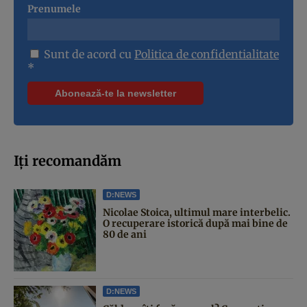
Prenumele
Sunt de acord cu
Politica de confidentialitate
*
Iți recomandăm
D:NEWS
Nicolae Stoica, ultimul mare interbelic.
O recuperare istorică după mai bine de
80 de ani
D:NEWS