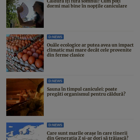
Căldura îți fură somnul? Cum poți
dormi mai bine în nopțile caniculare
D:NEWS
Ouăle ecologice ar putea avea un impact
climatic mai mare decât cele provenite
din ferme clasice
D:NEWS
Sauna în timpul caniculei: poate
pregăti organismul pentru căldură?
D:NEWS
Care sunt marile orașe în care tinerii
din Generația Z și-ar dori să trăiască?