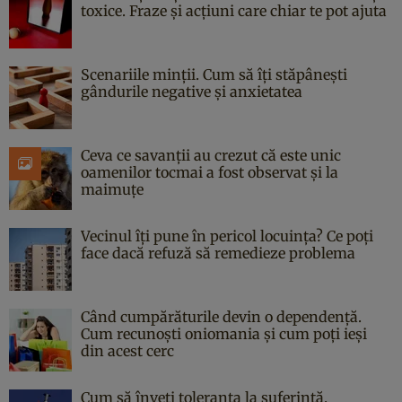
toxice. Fraze și acțiuni care chiar te pot ajuta
Scenariile minții. Cum să îți stăpânești
gândurile negative și anxietatea
Ceva ce savanții au crezut că este unic
oamenilor tocmai a fost observat și la
maimuțe
Vecinul îți pune în pericol locuința? Ce poți
face dacă refuză să remedieze problema
Când cumpărăturile devin o dependență.
Cum recunoști oniomania și cum poți ieși
din acest cerc
Cum să înveți toleranța la suferință.