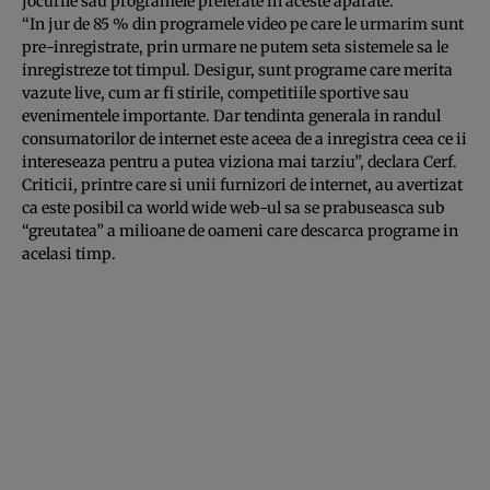
jocurile sau programele preferate in aceste aparate.
“In jur de 85 % din programele video pe care le urmarim sunt
pre-inregistrate, prin urmare ne putem seta sistemele sa le
inregistreze tot timpul. Desigur, sunt programe care merita
vazute live, cum ar fi stirile, competitiile sportive sau
evenimentele importante. Dar tendinta generala in randul
consumatorilor de internet este aceea de a inregistra ceea ce ii
intereseaza pentru a putea viziona mai tarziu”, declara Cerf.
Criticii, printre care si unii furnizori de internet, au avertizat
ca este posibil ca world wide web-ul sa se prabuseasca sub
“greutatea” a milioane de oameni care descarca programe in
acelasi timp.