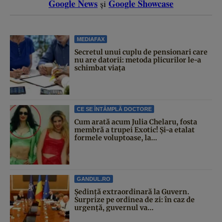
Google News
Google Showcase
și
MEDIAFAX
Secretul unui cuplu de pensionari care
nu are datorii: metoda plicurilor le-a
schimbat viața
CE SE ÎNTÂMPLĂ DOCTORE
Cum arată acum Julia Chelaru, fosta
membră a trupei Exotic! Și-a etalat
formele voluptoase, la...
GANDUL.RO
Şedinţă extraordinară la Guvern.
Surprize pe ordinea de zi: în caz de
urgență, guvernul va...