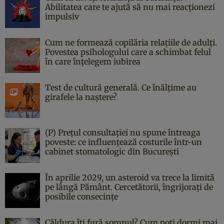
Abilitatea care te ajută să nu mai reacționezi
impulsiv
Cum ne formează copilăria relațiile de adulți.
Povestea psihologului care a schimbat felul
în care înțelegem iubirea
Test de cultură generală. Ce înălțime au
girafele la naștere?
(P) Prețul consultației nu spune întreaga
poveste: ce influențează costurile într-un
cabinet stomatologic din București
În aprilie 2029, un asteroid va trece la limită
pe lângă Pământ. Cercetătorii, îngrijorați de
posibile consecințe
Căldura îți fură somnul? Cum poți dormi mai