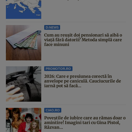
D:NEWS
Cum au reușit doi pensionari să aibă o
viață fără datorii? Metoda simplă care
face minuni
PROMOTOR.RO
2026: Care e presiunea corectă în
anvelope pe caniculă. Cauciucurile de
iarnă pot să facă...
CIAO.RO
Poveştile de iubire care au rămas doar o
amintire! Imagini tari cu Gina Pistol,
Răzvan...