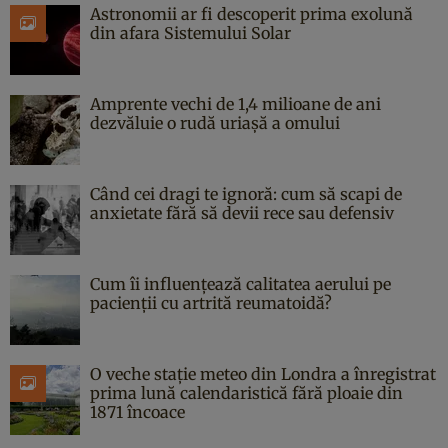
Astronomii ar fi descoperit prima exolună
din afara Sistemului Solar
Amprente vechi de 1,4 milioane de ani
dezvăluie o rudă uriașă a omului
Când cei dragi te ignoră: cum să scapi de
anxietate fără să devii rece sau defensiv
Cum îi influențează calitatea aerului pe
pacienții cu artrită reumatoidă?
O veche stație meteo din Londra a înregistrat
prima lună calendaristică fără ploaie din
1871 încoace