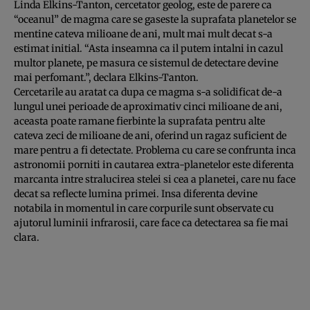
Linda Elkins-Tanton, cercetator geolog, este de parere ca
“oceanul” de magma care se gaseste la suprafata planetelor se
mentine cateva milioane de ani, mult mai mult decat s-a
estimat initial. “Asta inseamna ca il putem intalni in cazul
multor planete, pe masura ce sistemul de detectare devine
mai perfomant.”, declara Elkins-Tanton.
Cercetarile au aratat ca dupa ce magma s-a solidificat de-a
lungul unei perioade de aproximativ cinci milioane de ani,
aceasta poate ramane fierbinte la suprafata pentru alte
cateva zeci de milioane de ani, oferind un ragaz suficient de
mare pentru a fi detectate. Problema cu care se confrunta inca
astronomii porniti in cautarea extra-planetelor este diferenta
marcanta intre stralucirea stelei si cea a planetei, care nu face
decat sa reflecte lumina primei. Insa diferenta devine
notabila in momentul in care corpurile sunt observate cu
ajutorul luminii infrarosii, care face ca detectarea sa fie mai
clara.