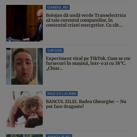
GANDUL.RO
Bolojan dă undă verde Transelectrica
să taie curentul companiilor, în
contextul crizei energetice. Cu cât...
G4FOOD
Experiment viral pe TikTok. Cum se coc
fursecuri în mașină, într-o zi cu 38°C.
„Chiar...
RAZI CU LACRIMI
BANCUL ZILEI. Badea Gheorghe: – Nu
pot face dragoste!
AVANTAJE.RO