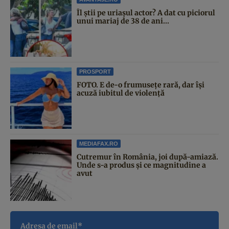
Îl știi pe uriașul actor? A dat cu piciorul
unui mariaj de 38 de ani...
PROSPORT
FOTO. E de-o frumusețe rară, dar își
acuză iubitul de violență
MEDIAFAX.RO
Cutremur în România, joi după-amiază.
Unde s-a produs și ce magnitudine a
avut
Adresa de email*