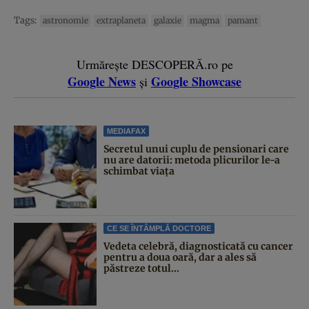
Tags:
astronomie
extraplaneta
galaxie
magma
pamant
Urmărește DESCOPERĂ.ro pe
Google News
Google Showcase
și
MEDIAFAX
Secretul unui cuplu de pensionari care
nu are datorii: metoda plicurilor le-a
schimbat viața
CE SE ÎNTÂMPLĂ DOCTORE
Vedeta celebră, diagnosticată cu cancer
pentru a doua oară, dar a ales să
păstreze totul...