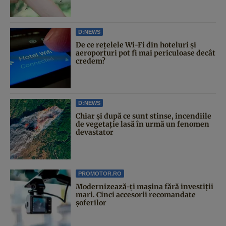
D:NEWS
De ce rețelele Wi-Fi din hoteluri și
aeroporturi pot fi mai periculoase decât
credem?
D:NEWS
Chiar și după ce sunt stinse, incendiile
de vegetație lasă în urmă un fenomen
devastator
PROMOTOR.RO
Modernizează-ți mașina fără investiții
mari. Cinci accesorii recomandate
șoferilor