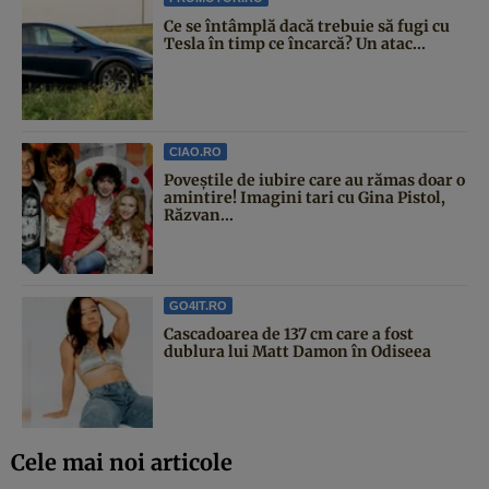
Ce se întâmplă dacă trebuie să fugi cu
Tesla în timp ce încarcă? Un atac...
CIAO.RO
Poveştile de iubire care au rămas doar o
amintire! Imagini tari cu Gina Pistol,
Răzvan...
GO4IT.RO
Cascadoarea de 137 cm care a fost
dublura lui Matt Damon în Odiseea
Cele mai noi articole