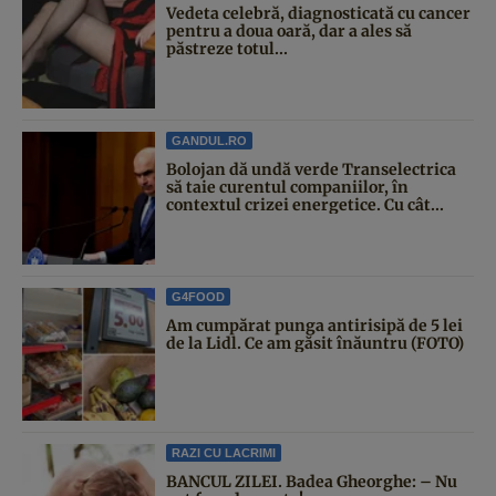
Vedeta celebră, diagnosticată cu cancer
pentru a doua oară, dar a ales să
păstreze totul...
GANDUL.RO
Bolojan dă undă verde Transelectrica
să taie curentul companiilor, în
contextul crizei energetice. Cu cât...
G4FOOD
Am cumpărat punga antirisipă de 5 lei
de la Lidl. Ce am găsit înăuntru (FOTO)
RAZI CU LACRIMI
BANCUL ZILEI. Badea Gheorghe: – Nu