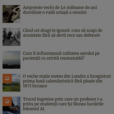
Amprente vechi de 1,4 milioane de ani
dezvăluie o rudă uriașă a omului
Când cei dragi te ignoră: cum să scapi de
anxietate fără să devii rece sau defensiv
Cum îi influențează calitatea aerului pe
pacienții cu artrită reumatoidă?
O veche stație meteo din Londra a înregistrat
prima lună calendaristică fără ploaie din
1871 încoace
Trucul ingenios prin care un profesor i-a
prins pe studenții care își făceau lucrările
folosind AI