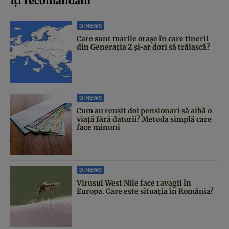
Iți recomandăm
D:NEWS
Care sunt marile orașe în care tinerii
din Generația Z și-ar dori să trăiască?
D:NEWS
Cum au reușit doi pensionari să aibă o
viață fără datorii? Metoda simplă care
face minuni
D:NEWS
Virusul West Nile face ravagii în
Europa. Care este situația în România?