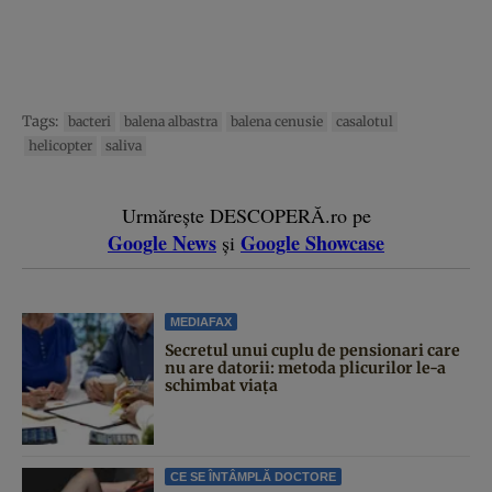
Tags:
bacteri
balena albastra
balena cenusie
casalotul
helicopter
saliva
Urmărește DESCOPERĂ.ro pe
Google News
Google Showcase
și
MEDIAFAX
Secretul unui cuplu de pensionari care
nu are datorii: metoda plicurilor le-a
schimbat viața
CE SE ÎNTÂMPLĂ DOCTORE