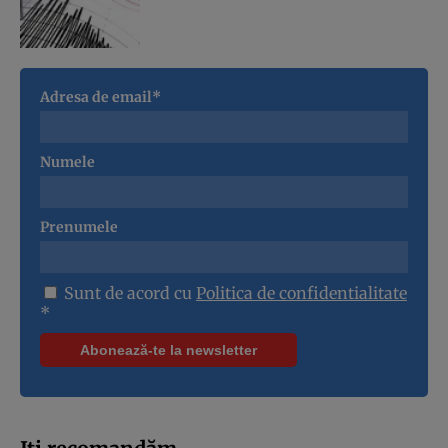
Adresa de email*
Numele
Prenumele
Sunt de acord cu
Politica de confidentialitate
*