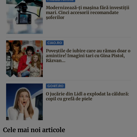
Modernizează-ți mașina fără investiții
mari. Cinci accesorii recomandate
șoferilor
CIAO.RO
Poveştile de iubire care au rămas doar o
amintire! Imagini tari cu Gina Pistol,
Răzvan...
GO4IT.RO
O jucărie din Lidl a explodat la căldură:
copil cu grefă de piele
Cele mai noi articole