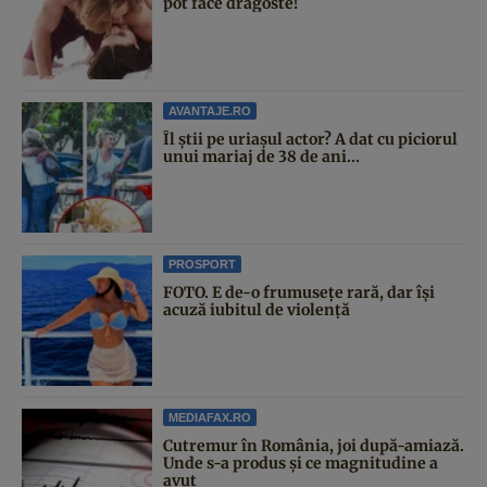
pot face dragoste!
AVANTAJE.RO
Îl știi pe uriașul actor? A dat cu piciorul
unui mariaj de 38 de ani...
PROSPORT
FOTO. E de-o frumusețe rară, dar își
acuză iubitul de violență
MEDIAFAX.RO
Cutremur în România, joi după-amiază.
Unde s-a produs și ce magnitudine a
avut