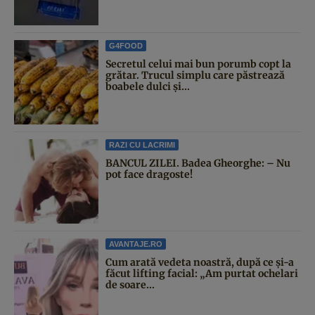
G4FOOD
Secretul celui mai bun porumb copt la
grătar. Trucul simplu care păstrează
boabele dulci și...
RAZI CU LACRIMI
BANCUL ZILEI. Badea Gheorghe: – Nu
pot face dragoste!
AVANTAJE.RO
Cum arată vedeta noastră, după ce și-a
făcut lifting facial: „Am purtat ochelari
de soare...