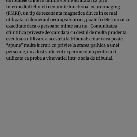
din Statele Unite in ultima vreme au aratat ca prin
intermediul tehnicii denumite functional neuroimaging
(FMRI), un tip de rezonanta magnetica din ce in ce mai
utilizata in domeniul neuropsihiatriei, poate fi determinat cu
exactitate daca o persoana minte sau nu . Comunitatea
stiintifica priveste deocamdata cu destul de multa prudenta
eventuala utilizare a acesteia la tribunal: chiar daca poate
“spune” multe lucruri cu privire la starea psihica a unei
persoane, nu a fost suficient experimentata pentru a fi
utilizata ca proba a vinovatiei intr-o sala de tribunal.