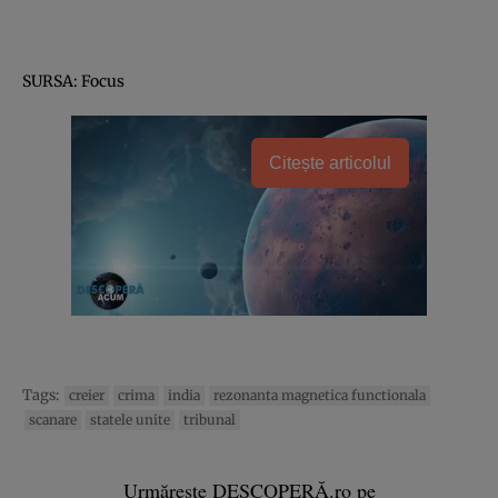
SURSA: Focus
Citește articolul
Tags:
creier
crima
india
rezonanta magnetica functionala
scanare
statele unite
tribunal
Urmărește DESCOPERĂ.ro pe