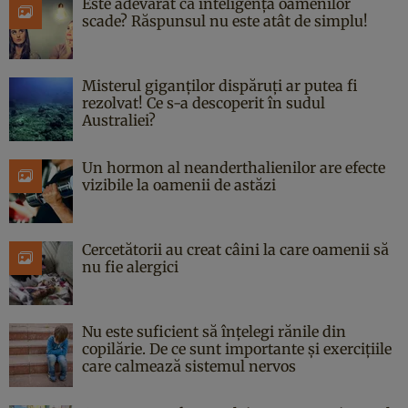
Este adevărat că inteligența oamenilor
scade? Răspunsul nu este atât de simplu!
Misterul giganților dispăruți ar putea fi
rezolvat! Ce s-a descoperit în sudul
Australiei?
Un hormon al neanderthalienilor are efecte
vizibile la oamenii de astăzi
Cercetătorii au creat câini la care oamenii să
nu fie alergici
Nu este suficient să înțelegi rănile din
copilărie. De ce sunt importante și exercițiile
care calmează sistemul nervos