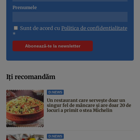
Prenumele
Sunt de acord cu
Politica de confidentialitate
*
Iți recomandăm
D:NEWS
Un restaurant care servește doar un
singur fel de mâncare și are doar 20 de
locuri a primit o stea Michelin
D:NEWS