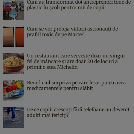
Cum au transformat doi antreprenori tone de
plastic în școli pentru mii de copii
Cum se vor proteja viitorii astronauți de
praful toxic de pe Marte?
Un restaurant care servește doar un singur
fel de mâncare și are doar 20 de locuri a
primit o stea Michelin
Beneficiul surpriză pe care le-ar putea avea
medicamentele pentru slăbit
De ce copiii crescuți fără telefoane au devenit
adulți mai fericiți?