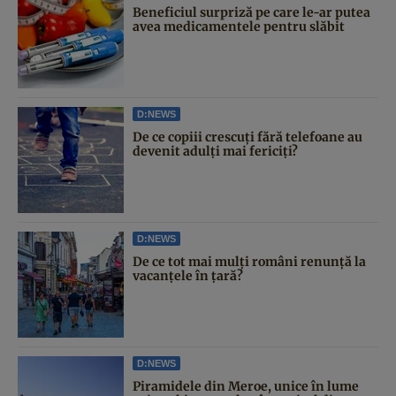
Beneficiul surpriză pe care le-ar putea
avea medicamentele pentru slăbit
D:NEWS
De ce copiii crescuți fără telefoane au
devenit adulți mai fericiți?
D:NEWS
De ce tot mai mulți români renunță la
vacanțele în țară?
D:NEWS
Piramidele din Meroe, unice în lume