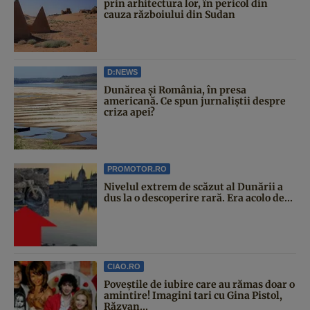
prin arhitectura lor, în pericol din
cauza războiului din Sudan
D:NEWS
Dunărea și România, în presa
americană. Ce spun jurnaliștii despre
criza apei?
PROMOTOR.RO
Nivelul extrem de scăzut al Dunării a
dus la o descoperire rară. Era acolo de...
CIAO.RO
Poveştile de iubire care au rămas doar o
amintire! Imagini tari cu Gina Pistol,
Răzvan...