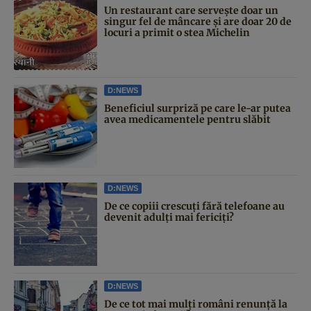
Un restaurant care servește doar un
singur fel de mâncare și are doar 20 de
locuri a primit o stea Michelin
D:NEWS
Beneficiul surpriză pe care le-ar putea
avea medicamentele pentru slăbit
D:NEWS
De ce copiii crescuți fără telefoane au
devenit adulți mai fericiți?
D:NEWS
De ce tot mai mulți români renunță la