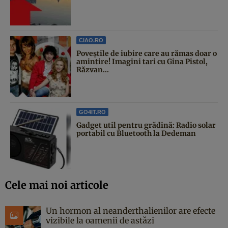
CIAO.RO
Poveştile de iubire care au rămas doar o
amintire! Imagini tari cu Gina Pistol,
Răzvan...
GO4IT.RO
Gadget util pentru grădină: Radio solar
portabil cu Bluetooth la Dedeman
Cele mai noi articole
Un hormon al neanderthalienilor are efecte
vizibile la oamenii de astăzi