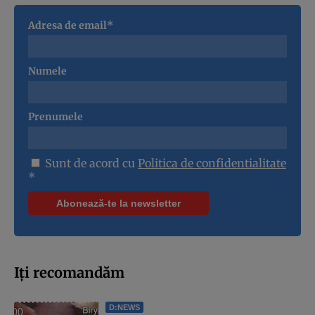
Adresa de email*
Numele
Prenumele
Sunt de acord cu
Politica de confidentialitate
*
Iți recomandăm
D:NEWS