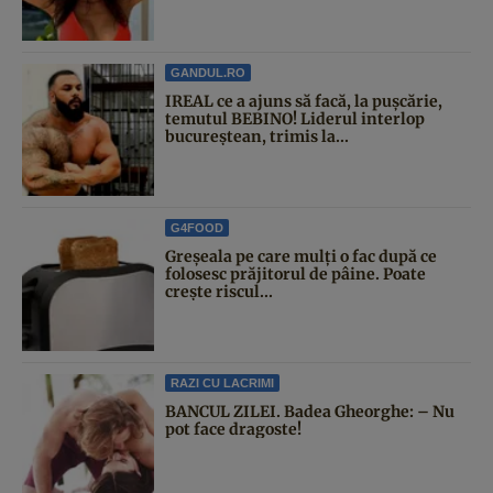
GANDUL.RO
IREAL ce a ajuns să facă, la pușcărie,
temutul BEBINO! Liderul interlop
bucureștean, trimis la...
G4FOOD
Greșeala pe care mulți o fac după ce
folosesc prăjitorul de pâine. Poate
crește riscul...
RAZI CU LACRIMI
BANCUL ZILEI. Badea Gheorghe: – Nu
pot face dragoste!