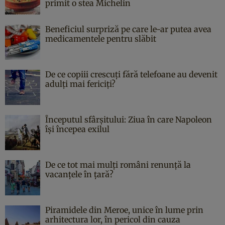
primit o stea Michelin
Beneficiul surpriză pe care le-ar putea avea
medicamentele pentru slăbit
De ce copiii crescuți fără telefoane au devenit
adulți mai fericiți?
Începutul sfârşitului: Ziua în care Napoleon
îşi începea exilul
De ce tot mai mulți români renunță la
vacanțele în țară?
Piramidele din Meroe, unice în lume prin
arhitectura lor, în pericol din cauza