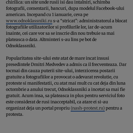
chirilica: un site unde rusii isi dau intalniri, schimba
fotografii, comentarii, bancuri, dupa modelul Facebook-ului
american. Incepand cu 1 ianuarie, ceva pe
www.odnoklassniki.ru
s-a “stricat”: administratorul a blocat
fotografiile utilizatorilor si profilurile lor, iar de-acum
inainte, cei care vor sa se inscrie din nou trebuie sa mai
plateasca o data. Altminteri s-au lins pe bot de
Odnoklassniki.
Popularitatea site-ului este atat de mare incat insusi
presedintele Dmitri Medvedev a admis ca il frecventeaza. Dar
tocmai din cauza puterii site-ului, interzicerea postarii
gratuite a fotografiilor a provocat o adevarat revolutie, cu
proteste si manifestatii, cu atat mai mult cu cat deja din luna
octombrie a anului trecut, Odnoklassniki a incetat sa mai fie
gratuit. Acum insa, sa plateasca in plus pentru serviciul foto
este considerat de rusi inacceptabil, ca atare ei si-au
organizat deja un portal propriu
(nash-protest.ru)
pentru a
protesta.