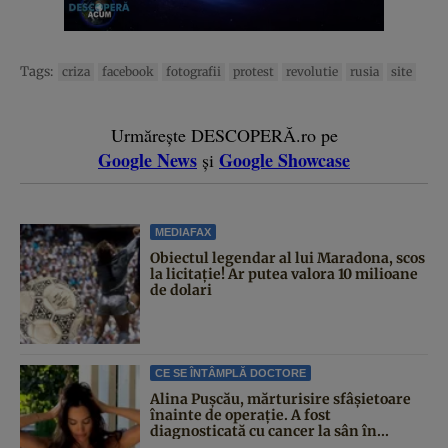
Tags:
criza
facebook
fotografii
protest
revolutie
rusia
site
Urmărește DESCOPERĂ.ro pe
Google News
Google Showcase
și
MEDIAFAX
Obiectul legendar al lui Maradona, scos
la licitație! Ar putea valora 10 milioane
de dolari
CE SE ÎNTÂMPLĂ DOCTORE
Alina Pușcău, mărturisire sfâșietoare
înainte de operație. A fost
diagnosticată cu cancer la sân în...