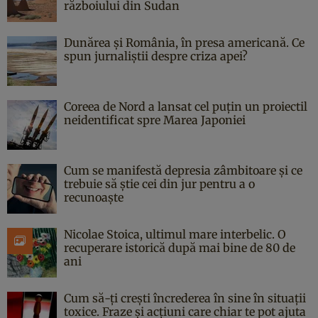
războiului din Sudan
Dunărea și România, în presa americană. Ce
spun jurnaliștii despre criza apei?
Coreea de Nord a lansat cel puțin un proiectil
neidentificat spre Marea Japoniei
Cum se manifestă depresia zâmbitoare și ce
trebuie să știe cei din jur pentru a o
recunoaște
Nicolae Stoica, ultimul mare interbelic. O
recuperare istorică după mai bine de 80 de
ani
Cum să-ți crești încrederea în sine în situații
toxice. Fraze și acțiuni care chiar te pot ajuta