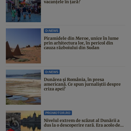
vacanțele în țară?
D:NEWS
Piramidele din Meroe, unice în lume
prin arhitectura lor, în pericol din
cauza războiului din Sudan
D:NEWS
Dunărea și România, în presa
americană. Ce spun jurnaliștii despre
criza apei?
PROMOTOR.RO
Nivelul extrem de scăzut al Dunării a
dus la o descoperire rară. Era acolo de...