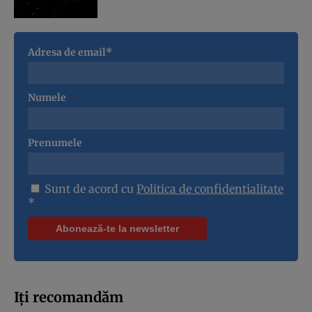
Adresa de email*
Numele
Prenumele
Sunt de acord cu
Politica de confidentialitate
*
Iți recomandăm