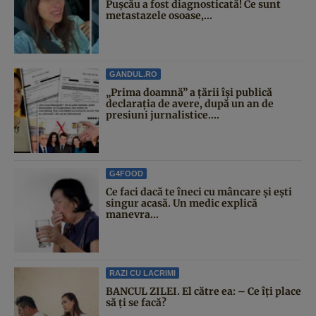
Pușcău a fost diagnosticată! Ce sunt
metastazele osoase,...
GANDUL.RO
„Prima doamnă” a țării își publică
declarația de avere, după un an de
presiuni jurnalistice....
G4FOOD
Ce faci dacă te îneci cu mâncare și ești
singur acasă. Un medic explică
manevra...
RAZI CU LACRIMI
BANCUL ZILEI. El către ea: – Ce îți place
să ți se facă?