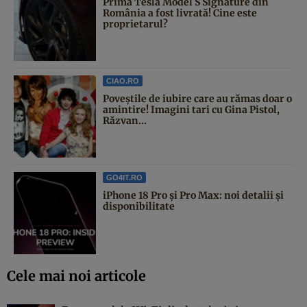
Prima Tesla Model S Signature din
România a fost livrată! Cine este
proprietarul?
CIAO.RO
Poveştile de iubire care au rămas doar o
amintire! Imagini tari cu Gina Pistol,
Răzvan...
GO4IT.RO
iPhone 18 Pro și Pro Max: noi detalii și
disponibilitate
Cele mai noi articole