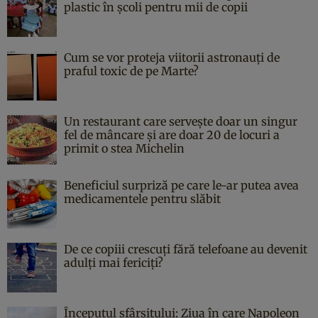
plastic în școli pentru mii de copii
Cum se vor proteja viitorii astronauți de
praful toxic de pe Marte?
Un restaurant care servește doar un singur
fel de mâncare și are doar 20 de locuri a
primit o stea Michelin
Beneficiul surpriză pe care le-ar putea avea
medicamentele pentru slăbit
De ce copiii crescuți fără telefoane au devenit
adulți mai fericiți?
Începutul sfârşitului: Ziua în care Napoleon