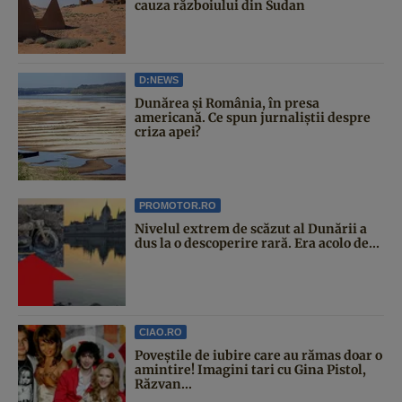
cauza războiului din Sudan
D:NEWS
Dunărea și România, în presa
americană. Ce spun jurnaliștii despre
criza apei?
PROMOTOR.RO
Nivelul extrem de scăzut al Dunării a
dus la o descoperire rară. Era acolo de...
CIAO.RO
Poveştile de iubire care au rămas doar o
amintire! Imagini tari cu Gina Pistol,
Răzvan...