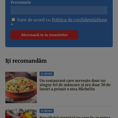
Prenumele
Sunt de acord cu
Politica de confidentialitate
*
Iți recomandăm
D:NEWS
Un restaurant care servește doar un
singur fel de mâncare și are doar 20 de
locuri a primit o stea Michelin
D:NEWS
Beneficiul surpriză pe care le-ar putea