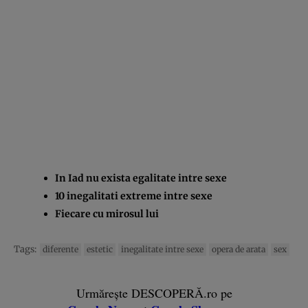
In Iad nu exista egalitate intre sexe
10 inegalitati extreme intre sexe
Fiecare cu mirosul lui
Tags:
diferente
estetic
inegalitate intre sexe
opera de arata
sex
Urmărește DESCOPERĂ.ro pe