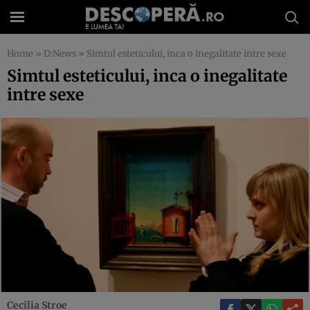
Home
»
D:News
»
Simtul esteticului, inca o inegalitate intre sexe
Simtul esteticului, inca o inegalitate
intre sexe
Cecilia Stroe