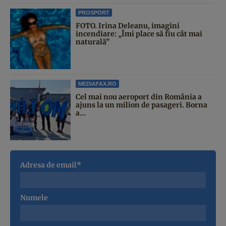
PROSPORT
FOTO. Irina Deleanu, imagini
incendiare: „Îmi place să fiu cât mai
naturală”
MEDIAFAX.RO
Cel mai nou aeroport din România a
ajuns la un milion de pasageri. Borna
a...
Adresa de email*
Numele