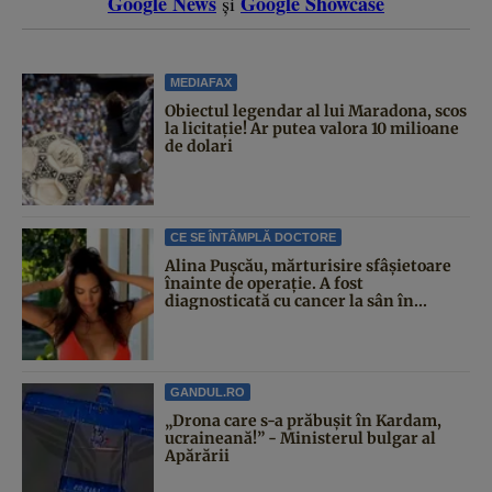
Google News
Google Showcase
și
MEDIAFAX
Obiectul legendar al lui Maradona, scos
la licitație! Ar putea valora 10 milioane
de dolari
CE SE ÎNTÂMPLĂ DOCTORE
Alina Pușcău, mărturisire sfâșietoare
înainte de operație. A fost
diagnosticată cu cancer la sân în...
GANDUL.RO
„Drona care s-a prăbușit în Kardam,
ucraineană!” - Ministerul bulgar al
Apărării