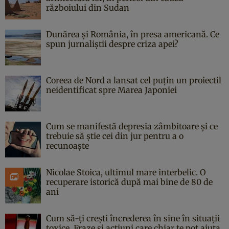
războiului din Sudan
Dunărea și România, în presa americană. Ce
spun jurnaliștii despre criza apei?
Coreea de Nord a lansat cel puțin un proiectil
neidentificat spre Marea Japoniei
Cum se manifestă depresia zâmbitoare și ce
trebuie să știe cei din jur pentru a o
recunoaște
Nicolae Stoica, ultimul mare interbelic. O
recuperare istorică după mai bine de 80 de
ani
Cum să-ți crești încrederea în sine în situații
toxice. Fraze și acțiuni care chiar te pot ajuta