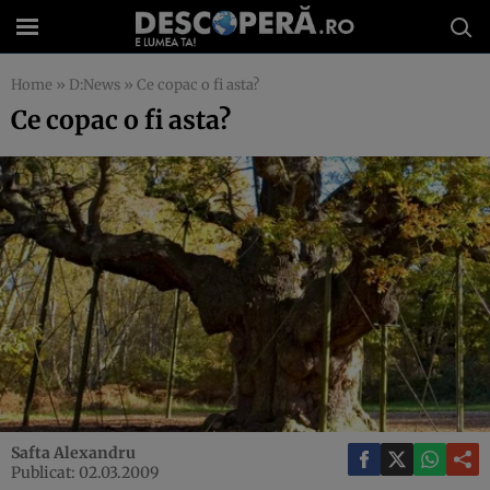
Home
»
D:News
»
Ce copac o fi asta?
Ce copac o fi asta?
Safta Alexandru
Publicat: 02.03.2009