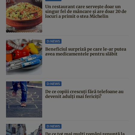
Un restaurant care servește doar un
singur fel de mâncare și are doar 20 de
locuri a primit o stea Michelin
D:NEWS
Beneficiul surpriză pe care le-ar putea
avea medicamentele pentru slăbit
D:NEWS
De ce copiii crescuți fără telefoane au
devenit adulți mai fericiți?
D:NEWS
De ce tot mai mulți români renunță la