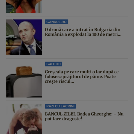
GANDUL.RO
O dronă care a intrat în Bulgaria din
România a explodat la 100 de metri...
G4FOOD
Greșeala pe care mulți o fac după ce
folosesc prăjitorul de pâine. Poate
crește riscul...
RAZI CU LACRIMI
BANCUL ZILEI. Badea Gheorghe: – Nu
pot face dragoste!