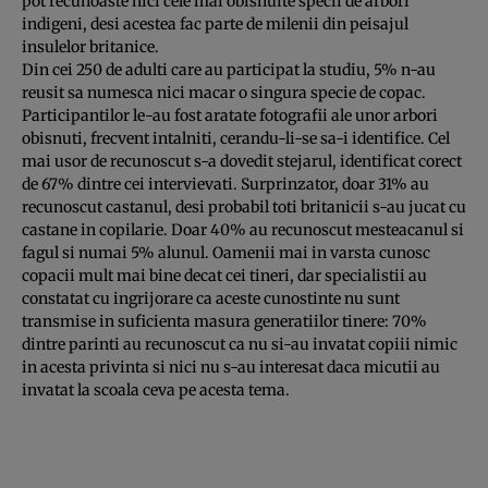
pot recunoaste nici cele mai obisnuite specii de arbori
indigeni, desi acestea fac parte de milenii din peisajul
insulelor britanice.
Din cei 250 de adulti care au participat la studiu, 5% n-au
reusit sa numesca nici macar o singura specie de copac.
Participantilor le-au fost aratate fotografii ale unor arbori
obisnuti, frecvent intalniti, cerandu-li-se sa-i identifice. Cel
mai usor de recunoscut s-a dovedit stejarul, identificat corect
de 67% dintre cei intervievati. Surprinzator, doar 31% au
recunoscut castanul, desi probabil toti britanicii s-au jucat cu
castane in copilarie. Doar 40% au recunoscut mesteacanul si
fagul si numai 5% alunul. Oamenii mai in varsta cunosc
copacii mult mai bine decat cei tineri, dar specialistii au
constatat cu ingrijorare ca aceste cunostinte nu sunt
transmise in suficienta masura generatiilor tinere: 70%
dintre parinti au recunoscut ca nu si-au invatat copiii nimic
in acesta privinta si nici nu s-au interesat daca micutii au
invatat la scoala ceva pe acesta tema.