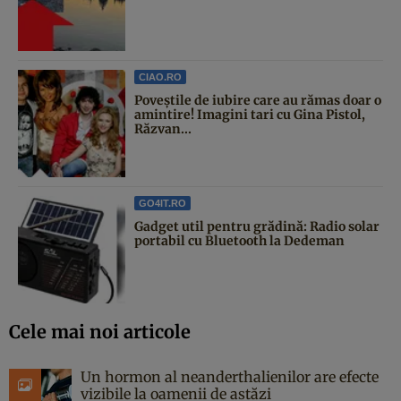
CIAO.RO
Poveştile de iubire care au rămas doar o
amintire! Imagini tari cu Gina Pistol,
Răzvan...
GO4IT.RO
Gadget util pentru grădină: Radio solar
portabil cu Bluetooth la Dedeman
Cele mai noi articole
Un hormon al neanderthalienilor are efecte
vizibile la oamenii de astăzi