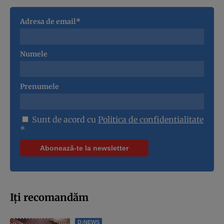
Adresa de email*
Numele
Prenumele
Sunt de acord cu
Politica de confidentialitate
*
Iți recomandăm
D:NEWS