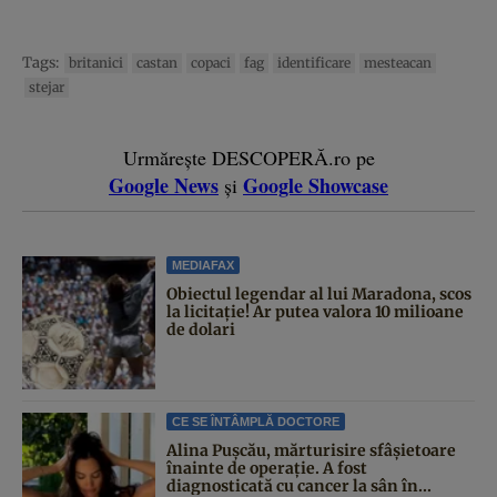
Tags:
britanici
castan
copaci
fag
identificare
mesteacan
stejar
Urmărește DESCOPERĂ.ro pe
Google News
Google Showcase
și
MEDIAFAX
Obiectul legendar al lui Maradona, scos
la licitație! Ar putea valora 10 milioane
de dolari
CE SE ÎNTÂMPLĂ DOCTORE
Alina Pușcău, mărturisire sfâșietoare
înainte de operație. A fost
diagnosticată cu cancer la sân în...