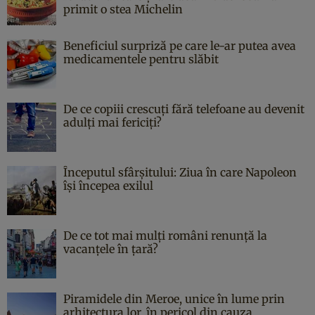
primit o stea Michelin
Beneficiul surpriză pe care le-ar putea avea
medicamentele pentru slăbit
De ce copiii crescuți fără telefoane au devenit
adulți mai fericiți?
Începutul sfârşitului: Ziua în care Napoleon
îşi începea exilul
De ce tot mai mulți români renunță la
vacanțele în țară?
Piramidele din Meroe, unice în lume prin
arhitectura lor, în pericol din cauza