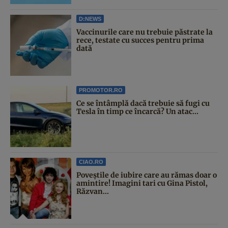
D:NEWS
Vaccinurile care nu trebuie păstrate la
rece, testate cu succes pentru prima
dată
PROMOTOR.RO
Ce se întâmplă dacă trebuie să fugi cu
Tesla în timp ce încarcă? Un atac...
CIAO.RO
Poveştile de iubire care au rămas doar o
amintire! Imagini tari cu Gina Pistol,
Răzvan...