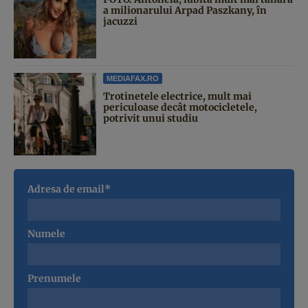
a milionarului Arpad Paszkany, în
jacuzzi
MEDIAFAX.RO
Trotinetele electrice, mult mai
periculoase decât motocicletele,
potrivit unui studiu
Adresa de email*
Numele
Prenumele