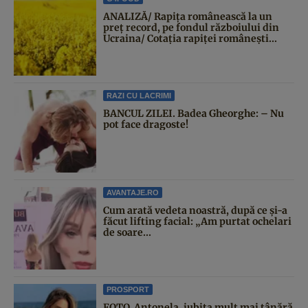
ANALIZĂ/ Rapița românească la un
preț record, pe fondul războiului din
Ucraina/ Cotația rapiței românești...
RAZI CU LACRIMI
BANCUL ZILEI. Badea Gheorghe: – Nu
pot face dragoste!
AVANTAJE.RO
Cum arată vedeta noastră, după ce și-a
făcut lifting facial: „Am purtat ochelari
de soare...
PROSPORT
FOTO. Antonela, iubita mult mai tânără