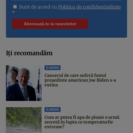
Sunt de acord cu
Politica de confidentialitate
*
Iți recomandăm
D:NEWS
Cancerul de care suferă fostul
președinte american Joe Biden s-a
extins
D:NEWS
Cum ar putea fi apa de ploaie o armă
secretă în lupta cu temperaturile
extreme?