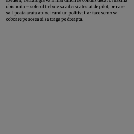
Evident, Terrafugia va fi mai dificil de condus decat o masina
obisnuita – soferul trebuie sa aiba si atestat de pilot, pe care
sa-l poata arata atunci cand un politist i-ar face semn sa
coboare pe sosea si sa traga pe dreapta.