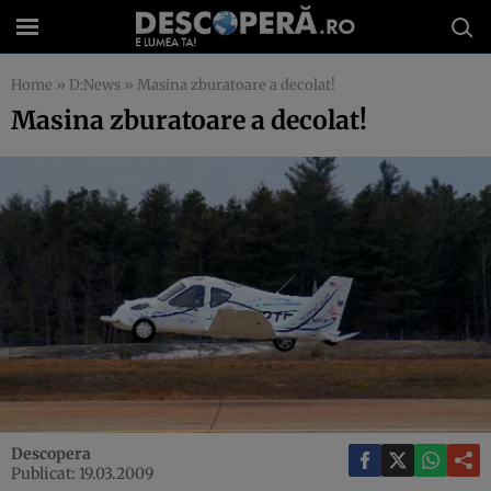
Home
»
D:News
»
Masina zburatoare a decolat!
Masina zburatoare a decolat!
Descopera
Publicat: 19.03.2009