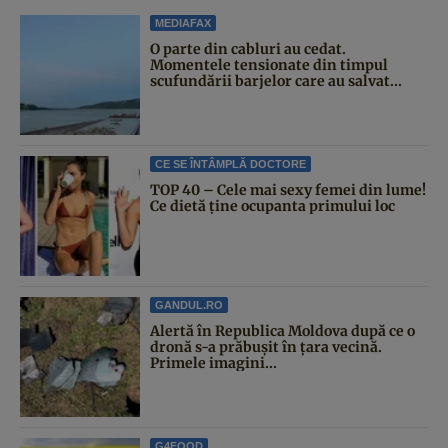
MEDIAFAX
O parte din cabluri au cedat.
Momentele tensionate din timpul
scufundării barjelor care au salvat...
CE SE ÎNTÂMPLĂ DOCTORE
TOP 40 – Cele mai sexy femei din lume!
Ce dietă ține ocupanta primului loc
GANDUL.RO
Alertă în Republica Moldova după ce o
dronă s-a prăbușit în țara vecină.
Primele imagini...
G4FOOD