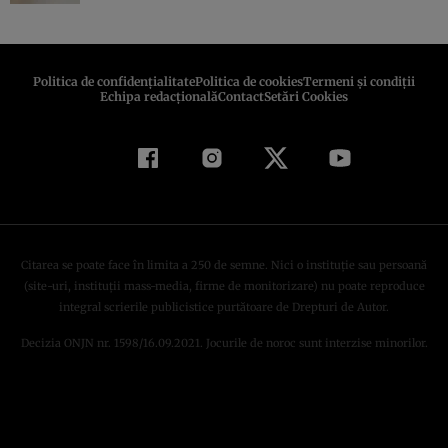
Politica de confidenţialitate
Politica de cookies
Termeni şi condiţii
Echipa redacțională
Contact
Setări Cookies
Citarea se poate face în limita a 250 de semne. Nici o instituţie sau persoană
(site-uri, instituţii mass-media, firme de monitorizare) nu poate reproduce
integral scrierile publicistice purtătoare de Drepturi de Autor.
Decizia ONJN nr. 1598/16.09.2021. Jocurile de noroc sunt interzise minorilor.