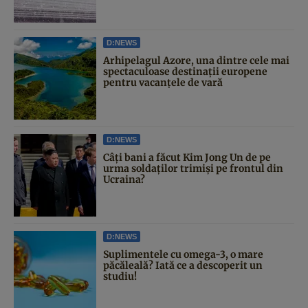
D:NEWS
Arhipelagul Azore, una dintre cele mai
spectaculoase destinații europene
pentru vacanțele de vară
D:NEWS
Câți bani a făcut Kim Jong Un de pe
urma soldaților trimiși pe frontul din
Ucraina?
D:NEWS
Suplimentele cu omega-3, o mare
păcăleală? Iată ce a descoperit un
studiu!