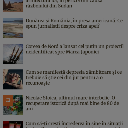
arhitectura lor, în pericol din cauza
războiului din Sudan
Dunărea și România, în presa americană. Ce
spun jurnaliștii despre criza apei?
Coreea de Nord a lansat cel puțin un proiectil
neidentificat spre Marea Japoniei
Cum se manifestă depresia zâmbitoare și ce
trebuie să știe cei din jur pentru a o
recunoaște
Nicolae Stoica, ultimul mare interbelic. O
recuperare istorică după mai bine de 80 de
ani
Cum să-ți crești încrederea în sine în situații