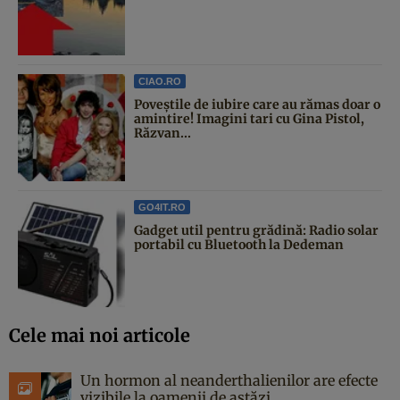
CIAO.RO
Poveştile de iubire care au rămas doar o
amintire! Imagini tari cu Gina Pistol,
Răzvan...
GO4IT.RO
Gadget util pentru grădină: Radio solar
portabil cu Bluetooth la Dedeman
Cele mai noi articole
Un hormon al neanderthalienilor are efecte
vizibile la oamenii de astăzi