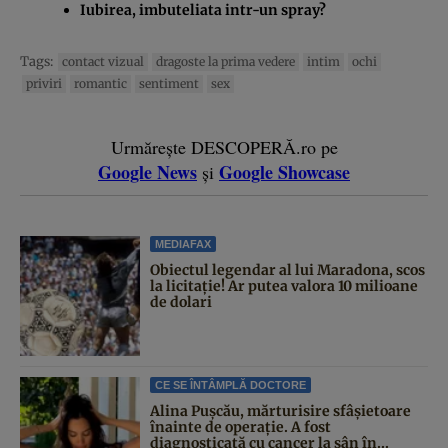
Iubirea, imbuteliata intr-un spray?
Tags:
contact vizual
dragoste la prima vedere
intim
ochi
priviri
romantic
sentiment
sex
Urmărește DESCOPERĂ.ro pe
Google News
Google Showcase
și
MEDIAFAX
Obiectul legendar al lui Maradona, scos
la licitație! Ar putea valora 10 milioane
de dolari
CE SE ÎNTÂMPLĂ DOCTORE
Alina Pușcău, mărturisire sfâșietoare
înainte de operație. A fost
diagnosticată cu cancer la sân în...