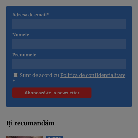
Adresa de email*
Numele
Prenumele
Sunt de acord cu
Politica de confidentialitate
*
Iți recomandăm