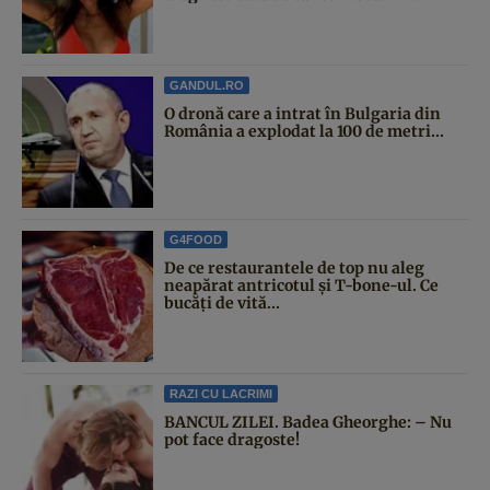
GANDUL.RO
O dronă care a intrat în Bulgaria din
România a explodat la 100 de metri...
G4FOOD
De ce restaurantele de top nu aleg
neapărat antricotul și T-bone-ul. Ce
bucăți de vită...
RAZI CU LACRIMI
BANCUL ZILEI. Badea Gheorghe: – Nu
pot face dragoste!