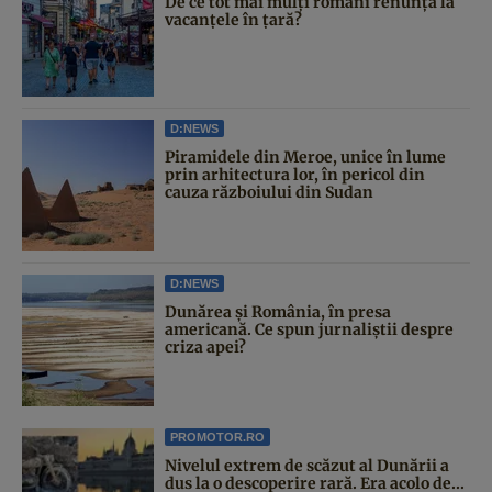
De ce tot mai mulți români renunță la
vacanțele în țară?
D:NEWS
Piramidele din Meroe, unice în lume
prin arhitectura lor, în pericol din
cauza războiului din Sudan
D:NEWS
Dunărea și România, în presa
americană. Ce spun jurnaliștii despre
criza apei?
PROMOTOR.RO
Nivelul extrem de scăzut al Dunării a
dus la o descoperire rară. Era acolo de...