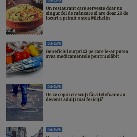
D:NEWS
Un restaurant care servește doar un
singur fel de mâncare și are doar 20 de
locuri a primit o stea Michelin
D:NEWS
Beneficiul surpriză pe care le-ar putea
avea medicamentele pentru slăbit
D:NEWS
De ce copiii crescuți fără telefoane au
devenit adulți mai fericiți?
D:NEWS