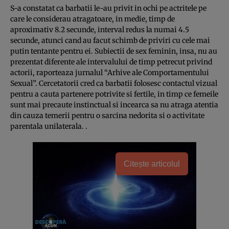
S-a constatat ca barbatii le-au privit in ochi pe actritele pe
care le considerau atragatoare, in medie, timp de
aproximativ 8.2 secunde, interval redus la numai 4.5
secunde, atunci cand au facut schimb de priviri cu cele mai
putin tentante pentru ei. Subiectii de sex feminin, insa, nu au
prezentat diferente ale intervalului de timp petrecut privind
actorii, raporteaza jurnalul “Arhive ale Comportamentului
Sexual”. Cercetatorii cred ca barbatii folosesc contactul vizual
pentru a cauta partenere potrivite si fertile, in timp ce femeile
sunt mai precaute instinctual si incearca sa nu atraga atentia
din cauza temerii pentru o sarcina nedorita si o activitate
parentala unilaterala. .
Citește articolul