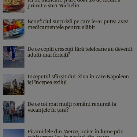
primit o stea Michelin
Beneficiul surpriză pe care le-ar putea avea
medicamentele pentru slăbit
De ce copiii crescuți fără telefoane au devenit
adulți mai fericiți?
Începutul sfârşitului: Ziua în care Napoleon
îşi începea exilul
De ce tot mai mulți români renunță la
vacanțele în țară?
Piramidele din Meroe, unice în lume prin