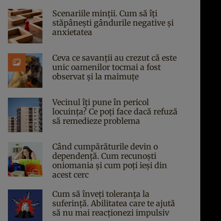
Scenariile minții. Cum să îți
stăpânești gândurile negative și
anxietatea
Ceva ce savanții au crezut că este
unic oamenilor tocmai a fost
observat și la maimuțe
Vecinul îți pune în pericol
locuința? Ce poți face dacă refuză
să remedieze problema
Când cumpărăturile devin o
dependență. Cum recunoști
oniomania și cum poți ieși din
acest cerc
Cum să înveți toleranța la
suferință. Abilitatea care te ajută
să nu mai reacționezi impulsiv