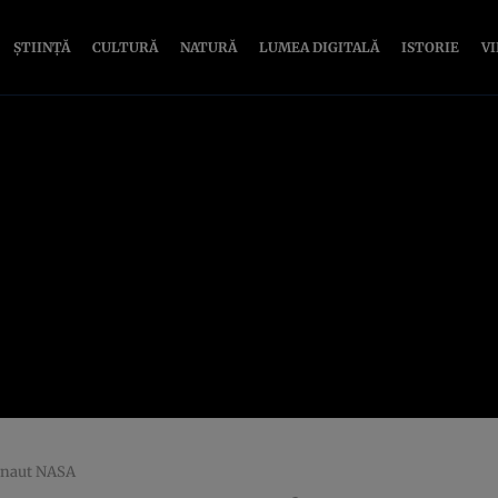
ȘTIINȚĂ
CULTURĂ
NATURĂ
LUMEA DIGITALĂ
ISTORIE
V
tronaut NASA