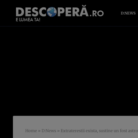
D:NEWS
Home
»
D:News
»
Extraterestii exista, sustine un fost as