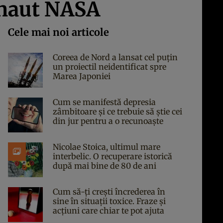
ronaut NASA
Cele mai noi articole
Coreea de Nord a lansat cel puțin
un proiectil neidentificat spre
Marea Japoniei
Cum se manifestă depresia
zâmbitoare și ce trebuie să știe cei
din jur pentru a o recunoaște
Nicolae Stoica, ultimul mare
interbelic. O recuperare istorică
după mai bine de 80 de ani
Cum să-ți crești încrederea în
sine în situații toxice. Fraze și
acțiuni care chiar te pot ajuta