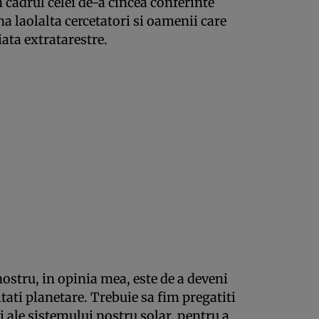
n cadrul celei de-a cincea conferinte
a laolalta cercetatori si oamenii care
iata extratarestre.
ostru, in opinia mea, este de a deveni
ati planetare. Trebuie sa fim pregatiti
i ale sistemului nostru solar, pentru a