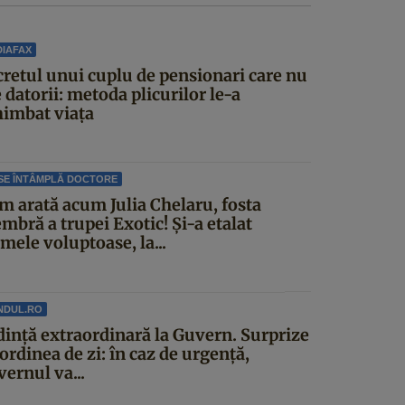
IAFAX
cretul unui cuplu de pensionari care nu
 datorii: metoda plicurilor le-a
himbat viața
SE ÎNTÂMPLĂ DOCTORE
m arată acum Julia Chelaru, fosta
mbră a trupei Exotic! Și-a etalat
mele voluptoase, la...
NDUL.RO
dinţă extraordinară la Guvern. Surprize
ordinea de zi: în caz de urgență,
ernul va...