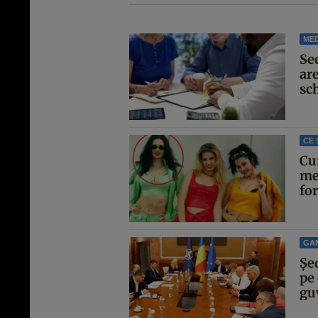
MED
Se
are
sc
CE 
Cu
me
for
GA
Şe
pe 
guv