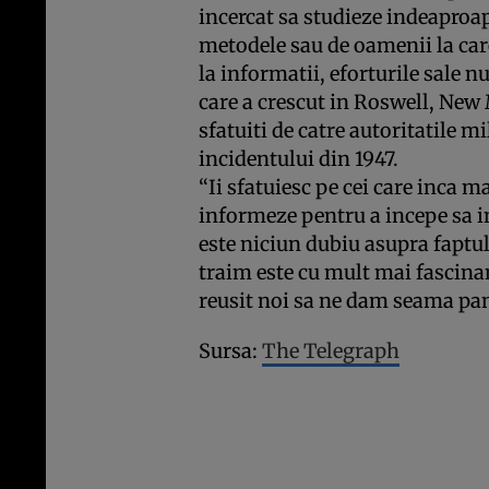
incercat sa studieze indeaproap
metodele sau de oamenii la care
la informatii, eforturile sale n
care a crescut in Roswell, New 
sfatuiti de catre autoritatile m
incidentului din 1947.
“Ii sfatuiesc pe cei care inca ma
informeze pentru a incepe sa i
este niciun dubiu asupra faptul
traim este cu mult mai fascina
reusit noi sa ne dam seama pan
Sursa:
The Telegraph