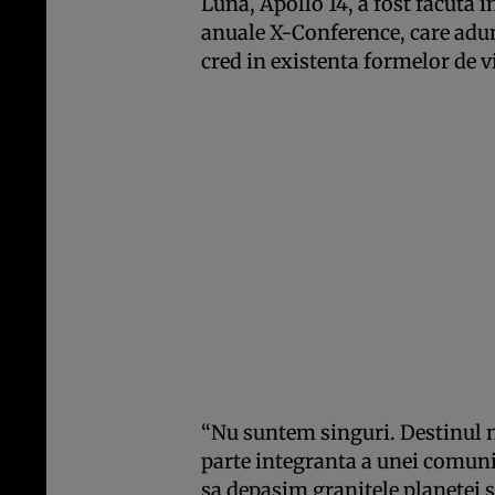
Luna, Apollo 14, a fost facuta i
anuale X-Conference, care adun
cred in existenta formelor de v
“Nu suntem singuri. Destinul n
parte integranta a unei comunit
sa depasim granitele planetei s