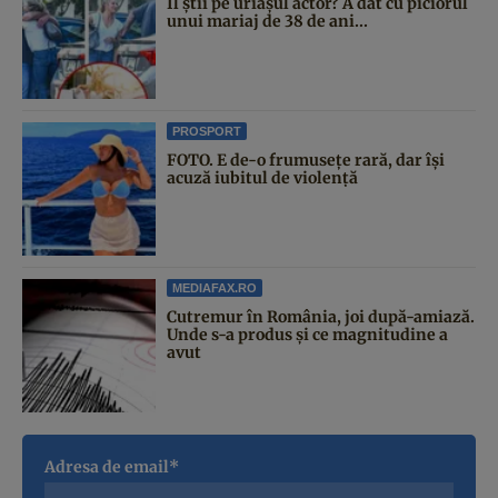
Îl știi pe uriașul actor? A dat cu piciorul
unui mariaj de 38 de ani...
PROSPORT
FOTO. E de-o frumusețe rară, dar își
acuză iubitul de violență
MEDIAFAX.RO
Cutremur în România, joi după-amiază.
Unde s-a produs și ce magnitudine a
avut
Adresa de email*