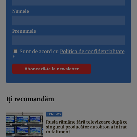
Numele
Prenumele
Sunt de acord cu
Politica de confidentialitate
*
Iți recomandăm
D:NEWS
Rusia rămâne fără televizoare după ce
singurul producător autohton a intrat
în faliment