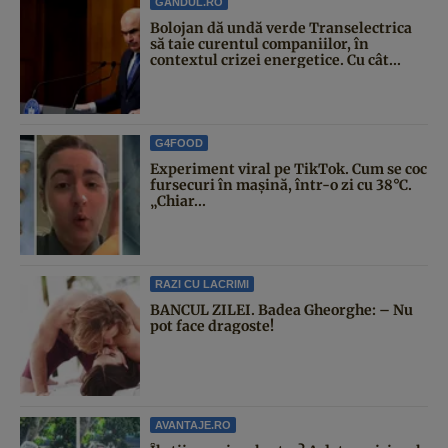
GANDUL.RO
Bolojan dă undă verde Transelectrica
să taie curentul companiilor, în
contextul crizei energetice. Cu cât...
G4FOOD
Experiment viral pe TikTok. Cum se coc
fursecuri în mașină, într-o zi cu 38°C.
„Chiar...
RAZI CU LACRIMI
BANCUL ZILEI. Badea Gheorghe: – Nu
pot face dragoste!
AVANTAJE.RO