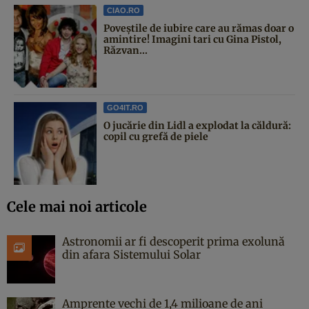
CIAO.RO
Poveştile de iubire care au rămas doar o
amintire! Imagini tari cu Gina Pistol,
Răzvan...
GO4IT.RO
O jucărie din Lidl a explodat la căldură:
copil cu grefă de piele
Cele mai noi articole
Astronomii ar fi descoperit prima exolună
din afara Sistemului Solar
Amprente vechi de 1,4 milioane de ani