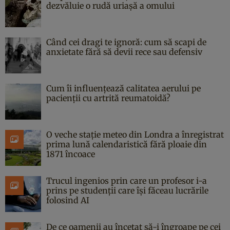
dezvăluie o rudă uriașă a omului
Când cei dragi te ignoră: cum să scapi de
anxietate fără să devii rece sau defensiv
Cum îi influențează calitatea aerului pe
pacienții cu artrită reumatoidă?
O veche stație meteo din Londra a înregistrat
prima lună calendaristică fără ploaie din
1871 încoace
Trucul ingenios prin care un profesor i-a
prins pe studenții care își făceau lucrările
folosind AI
De ce oamenii au încetat să-i îngroape pe cei