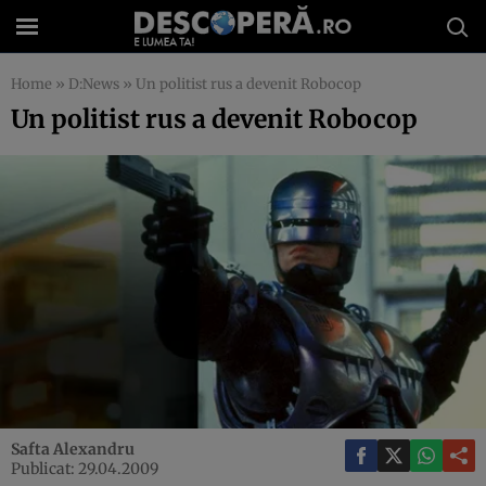
Home
»
D:News
»
Un politist rus a devenit Robocop
Un politist rus a devenit Robocop
Safta Alexandru
Publicat: 29.04.2009