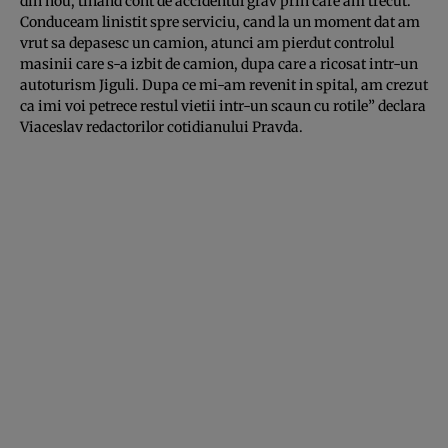
din nou, tinand cont de accidentul grav prin care am trecut.
Conduceam linistit spre serviciu, cand la un moment dat am
vrut sa depasesc un camion, atunci am pierdut controlul
masinii care s-a izbit de camion, dupa care a ricosat intr-un
autoturism Jiguli. Dupa ce mi-am revenit in spital, am crezut
ca imi voi petrece restul vietii intr-un scaun cu rotile” declara
Viaceslav redactorilor cotidianului Pravda.