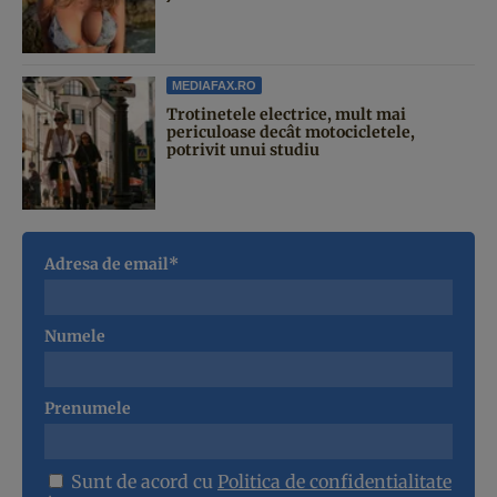
MEDIAFAX.RO
Trotinetele electrice, mult mai
periculoase decât motocicletele,
potrivit unui studiu
Adresa de email*
Numele
Prenumele
Sunt de acord cu
Politica de confidentialitate