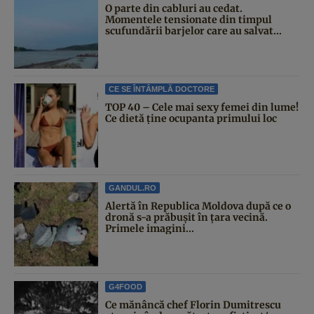
O parte din cabluri au cedat.
Momentele tensionate din timpul
scufundării barjelor care au salvat...
CE SE ÎNTÂMPLĂ DOCTORE
TOP 40 – Cele mai sexy femei din lume!
Ce dietă ține ocupanta primului loc
GANDUL.RO
Alertă în Republica Moldova după ce o
dronă s-a prăbușit în țara vecină.
Primele imagini...
G4FOOD
Ce mănâncă chef Florin Dumitrescu