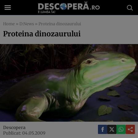
Home
»
D:News
»
Proteina dinozaurului
Proteina dinozaurului
Descopera
Publicat: 04.05.2009