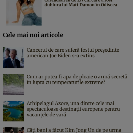
dublura lui Matt Damon în Odiseea
Cele mai noi articole
Cancerul de care suferă fostul președinte
american Joe Biden s-a extins
Cum ar putea fi apa de ploaie o armă secretă
în lupta cu temperaturile extreme?
Arhipelagul Azore, una dintre cele mai
spectaculoase destinații europene pentru
vacanțele de vară
Câți bani a făcut Kim Jong Un de pe urma