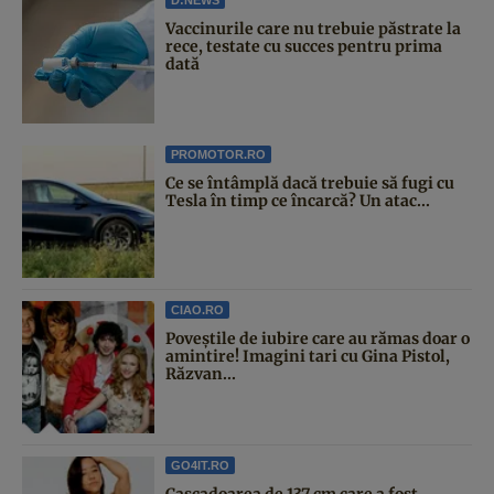
Vaccinurile care nu trebuie păstrate la
rece, testate cu succes pentru prima
dată
PROMOTOR.RO
Ce se întâmplă dacă trebuie să fugi cu
Tesla în timp ce încarcă? Un atac...
CIAO.RO
Poveştile de iubire care au rămas doar o
amintire! Imagini tari cu Gina Pistol,
Răzvan...
GO4IT.RO
Cascadoarea de 137 cm care a fost