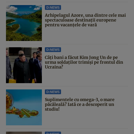
D:NEWS
Arhipelagul Azore, una dintre cele mai
spectaculoase destinații europene
pentru vacanțele de vară
D:NEWS
Câți bani a făcut Kim Jong Un de pe
urma soldaților trimiși pe frontul din
Ucraina?
D:NEWS
Suplimentele cu omega-3, o mare
păcăleală? Iată ce a descoperit un
studiu!
D:NEWS