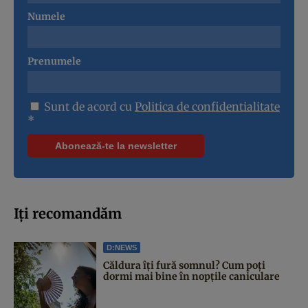
Numele
Prenumele
Sunt de acord cu
Politica de confidentialitate
*
Iți recomandăm
D:NEWS
Căldura îți fură somnul? Cum poți
dormi mai bine în nopțile caniculare