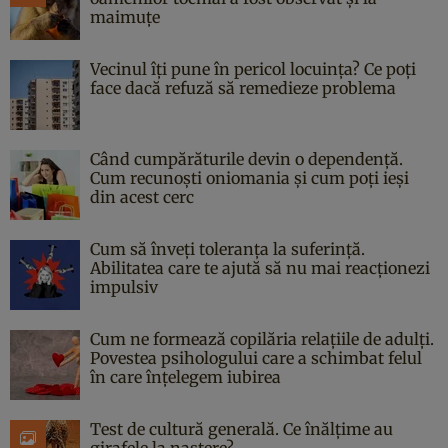
maimuțe
Vecinul îți pune în pericol locuința? Ce poți
face dacă refuză să remedieze problema
Când cumpărăturile devin o dependență.
Cum recunoști oniomania și cum poți ieși
din acest cerc
Cum să înveți toleranța la suferință.
Abilitatea care te ajută să nu mai reacționezi
impulsiv
Cum ne formează copilăria relațiile de adulți.
Povestea psihologului care a schimbat felul
în care înțelegem iubirea
Test de cultură generală. Ce înălțime au
girafele la naștere?