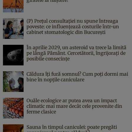
(P) Prețul consultației nu spune întreaga
poveste: ce influențează costurile într-un
cabinet stomatologic din București
În aprilie 2029, un asteroid va trece la limită
pe lângă Pământ. Cercetătorii, îngrijorați de
posibile consecințe
Căldura îți fură somnul? Cum poți dormi mai
bine în nopțile caniculare
Ouăle ecologice ar putea avea un impact
climatic mai mare decât cele provenite din
ferme clasice
Sauna în timpul caniculei: poate pregăti