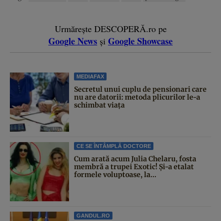
Urmărește DESCOPERĂ.ro pe
Google News
Google Showcase
și
MEDIAFAX
Secretul unui cuplu de pensionari care
nu are datorii: metoda plicurilor le-a
schimbat viața
CE SE ÎNTÂMPLĂ DOCTORE
Cum arată acum Julia Chelaru, fosta
membră a trupei Exotic! Și-a etalat
formele voluptoase, la...
GANDUL.RO