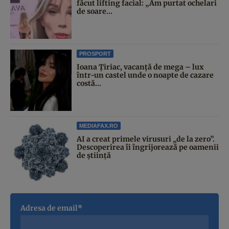
făcut lifting facial: „Am purtat ochelari
de soare...
PROSPORT
Ioana Țiriac, vacanță de mega – lux
într-un castel unde o noapte de cazare
costă...
MEDIAFAX.RO
AI a creat primele virusuri „de la zero”.
Descoperirea îi îngrijorează pe oamenii
de știință
Adresa de email*