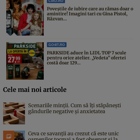
CIAO.RO
Poveştile de iubire care au rămas doar o
amintire! Imagini tari cu Gina Pistol,
Răzvan...
GO4IT.RO
PARKSIDE aduce în LIDL TOP 7 scule
pentru orice atelier. „Vedeta” ofertei
costă doar 129...
Cele mai noi articole
Scenariile minții. Cum să îți stăpânești
gândurile negative și anxietatea
Ceva ce savanții au crezut că este unic
oamenilor tocmai a fost observat și la