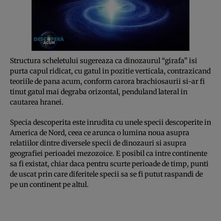
Structura scheletului sugereaza ca dinozaurul “girafa” isi
purta capul ridicat, cu gatul in pozitie verticala, contrazicand
teoriile de pana acum, conform carora brachiosaurii si-ar fi
tinut gatul mai degraba orizontal, penduland lateral in
cautarea hranei.
Specia descoperita este inrudita cu unele specii descoperite in
America de Nord, ceea ce arunca o lumina noua asupra
relatiilor dintre diversele specii de dinozauri si asupra
geografiei perioadei mezozoice. E posibil ca intre continente
sa fi existat, chiar daca pentru scurte perioade de timp, punti
de uscat prin care diferitele specii sa se fi putut raspandi de
pe un continent pe altul.