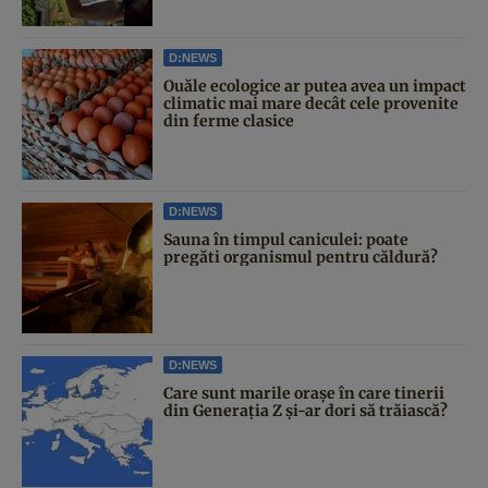
D:NEWS
Ouăle ecologice ar putea avea un impact
climatic mai mare decât cele provenite
din ferme clasice
D:NEWS
Sauna în timpul caniculei: poate
pregăti organismul pentru căldură?
D:NEWS
Care sunt marile orașe în care tinerii
din Generația Z și-ar dori să trăiască?