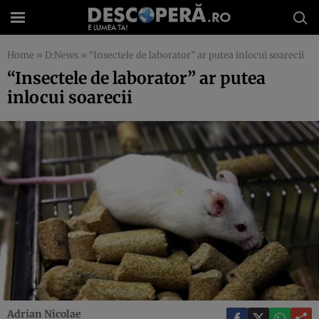
Home
»
D:News
»
“Insectele de laborator” ar putea inlocui soarecii
“Insectele de laborator” ar putea
inlocui soarecii
Adrian Nicolae