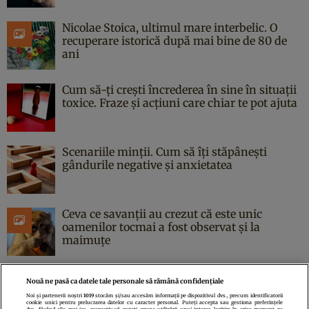
Nicolae Stoica, ultimul mare interbelic. O
recuperare istorică după mai bine de 80 de
ani
Cum să-ți crești încrederea în sine în situații
toxice. Fraze și acțiuni care chiar te pot ajuta
Scenariile minții. Cum să îți stăpânești
gândurile negative și anxietatea
Ceva ce savanții au crezut că este unic
oamenilor tocmai a fost observat și la
maimuțe
Nouă ne pasă ca datele tale personale să rămână confidențiale
Noi și partenerii noștri
1019
stocăm și/sau accesăm informații pe dispozitivul dvs., precum identificatorii
cookie unici pentru prelucrarea datelor cu caracter personal. Puteți accepta sau gestiona preferințele