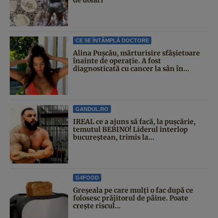
CE SE ÎNTÂMPLĂ DOCTORE
Alina Pușcău, mărturisire sfâșietoare
înainte de operație. A fost
diagnosticată cu cancer la sân în...
GANDUL.RO
IREAL ce a ajuns să facă, la pușcărie,
temutul BEBINO! Liderul interlop
bucureștean, trimis la...
G4FOOD
Greșeala pe care mulți o fac după ce
folosesc prăjitorul de pâine. Poate
crește riscul...