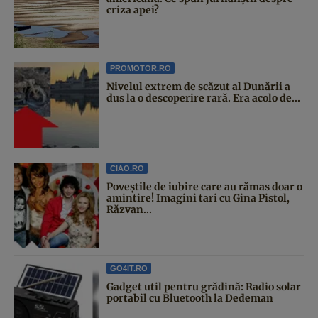
criza apei?
PROMOTOR.RO
Nivelul extrem de scăzut al Dunării a
dus la o descoperire rară. Era acolo de...
CIAO.RO
Poveştile de iubire care au rămas doar o
amintire! Imagini tari cu Gina Pistol,
Răzvan...
GO4IT.RO
Gadget util pentru grădină: Radio solar
portabil cu Bluetooth la Dedeman