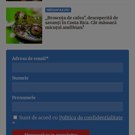
MEDIAFAX.RO
„Broscuța de cafea”, descoperită de
savanți în Costa Rica. Cât măsoară
micuțul amfibian?
Adresa de email*
Numele
Prenumele
Sunt de acord cu
Politica de confidentialitate
*