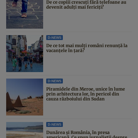
De ce copiii crescuți fără telefoane au
devenit adulți mai fericiți?
D:NEWS
De ce tot mai mulți români renunță la
vacanțele în țară?
D:NEWS
Piramidele din Meroe, unice în lume
prin arhitectura lor, în pericol din
cauza războiului din Sudan
D:NEWS
Dunărea și România, în presa
americană. Ce spun jurnaliștii despre