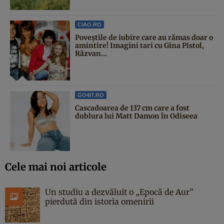
CIAO.RO
Poveştile de iubire care au rămas doar o
amintire! Imagini tari cu Gina Pistol,
Răzvan...
GO4IT.RO
Cascadoarea de 137 cm care a fost
dublura lui Matt Damon în Odiseea
Cele mai noi articole
Un studiu a dezvăluit o „Epocă de Aur”
pierdută din istoria omenirii