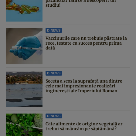
păcăleală? Iată ce a descoperit un
studiu!
D:NEWS
Vaccinurile care nu trebuie păstrate la
rece, testate cu succes pentru prima
dată
D:NEWS
Seceta a scos la suprafață una dintre
cele mai impresionante realizări
inginerești ale Imperiului Roman
D:NEWS
Câte alimente de origine vegetală ar
trebui să mâncăm pe săptămână?