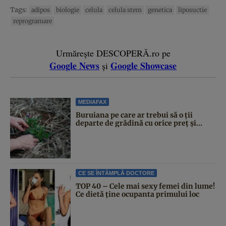
Tags:
adipos
biologie
celula
celula stem
genetica
liposuctie
reprogramare
Urmărește DESCOPERĂ.ro pe
Google News
Google Showcase
și
MEDIAFAX
Buruiana pe care ar trebui să o ții
departe de grădină cu orice preț și...
CE SE ÎNTÂMPLĂ DOCTORE
TOP 40 – Cele mai sexy femei din lume!
Ce dietă ține ocupanta primului loc