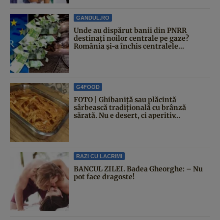
GANDUL.RO
Unde au dispărut banii din PNRR
destinați noilor centrale pe gaze?
România și-a închis centralele...
G4FOOD
FOTO | Ghibaniță sau plăcintă
sârbească tradițională cu brânză
sărată. Nu e desert, ci aperitiv...
RAZI CU LACRIMI
BANCUL ZILEI. Badea Gheorghe: – Nu
pot face dragoste!