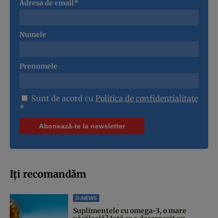
Adresa de email*
Numele
Prenumele
Sunt de acord cu
Politica de confidentialitate
*
Iți recomandăm
D:NEWS
Suplimentele cu omega-3, o mare