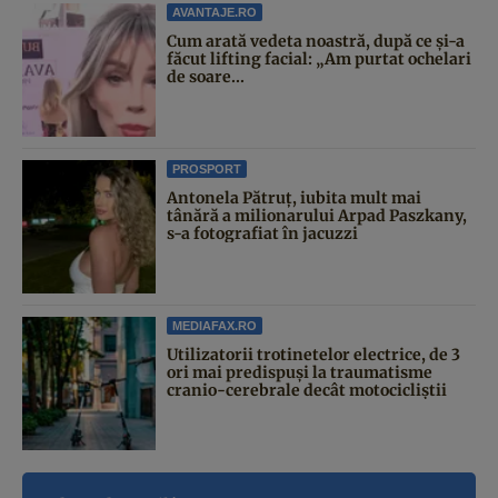
AVANTAJE.RO
Cum arată vedeta noastră, după ce și-a
făcut lifting facial: „Am purtat ochelari
de soare...
PROSPORT
Antonela Pătruț, iubita mult mai
tânără a milionarului Arpad Paszkany,
s-a fotografiat în jacuzzi
MEDIAFAX.RO
Utilizatorii trotinetelor electrice, de 3
ori mai predispuși la traumatisme
cranio-cerebrale decât motocicliștii