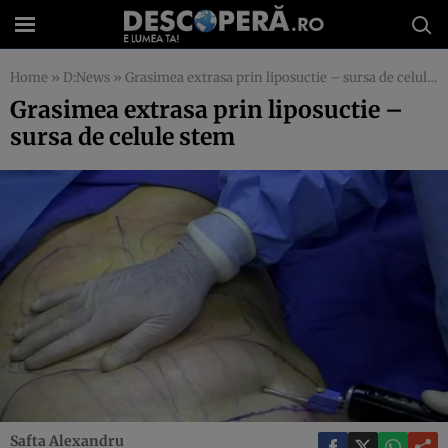
Home
»
D:News
»
Grasimea extrasa prin liposuctie – sursa de celule stem
Grasimea extrasa prin liposuctie –
sursa de celule stem
Safta Alexandru