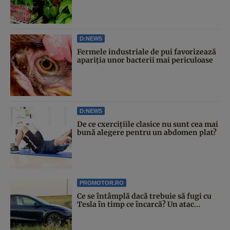
D:NEWS
Fermele industriale de pui favorizează
apariția unor bacterii mai periculoase
D:NEWS
De ce cxercițiile clasice nu sunt cea mai
bună alegere pentru un abdomen plat?
PROMOTOR.RO
Ce se întâmplă dacă trebuie să fugi cu
Tesla în timp ce încarcă? Un atac...