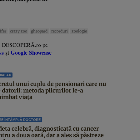
ifer
crazy zoo
gheopard
recorduri
zoologie
e DESCOPERĂ.ro pe
ws
Google Showcase
și
IAFAX
cretul unui cuplu de pensionari care nu
 datorii: metoda plicurilor le-a
himbat viața
SE ÎNTÂMPLĂ DOCTORE
deta celebră, diagnosticată cu cancer
tru a doua oară, dar a ales să păstreze