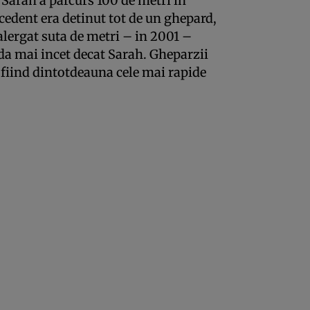
 Sarah a parcurs 100 de metri in
edent era detinut tot de un ghepard,
 alergat suta de metri – in 2001 –
da mai incet decat Sarah. Gheparzii
 fiind dintotdeauna cele mai rapide