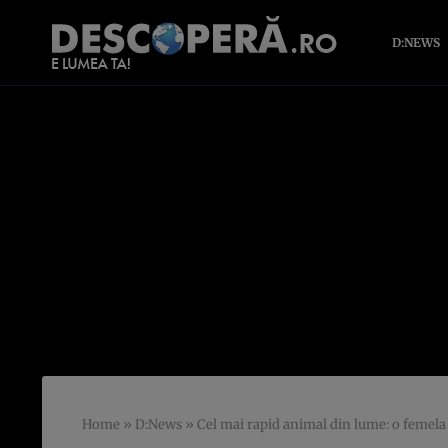
D:NEWS
Home
»
D:News
»
Cel mai rapid animal din lume: o femel