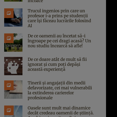
încoace
Trucul ingenios prin care un
profesor i-a prins pe studenții
care își făceau lucrările folosind
AI
De ce oamenii au încetat să-i
îngroape pe cei dragi acasă? Un
nou studiu încearcă să afle!
De ce doare atât de mult să fii
ignorat și cum poți depăși
această experiență
Tinerii și angajații din medii
defavorizate, cei mai vulnerabili
la extinderea carierelor
profesionale
Oasele sunt mult mai dinamice
decât credeau oamenii de știință.