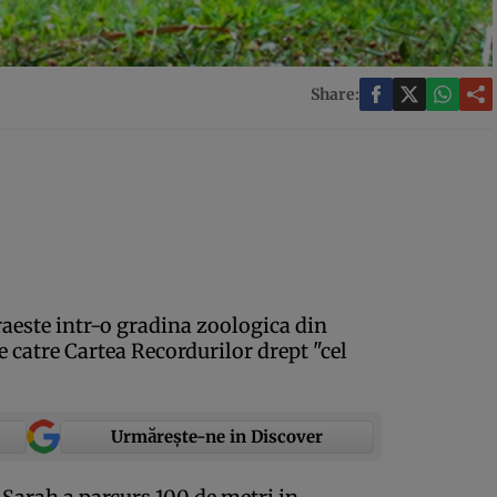
Share:
raeste intr-o gradina zoologica din
 catre Cartea Recordurilor drept "cel
Urmărește-ne in Discover