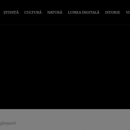
ȘTIINȚĂ
CULTURĂ
NATURĂ
LUMEA DIGITALĂ
ISTORIE
V
a ghepard