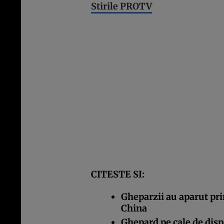
Stirile PROTV
CITESTE SI:
Gheparzii au aparut pri
China
Ghepard pe cale de dispa