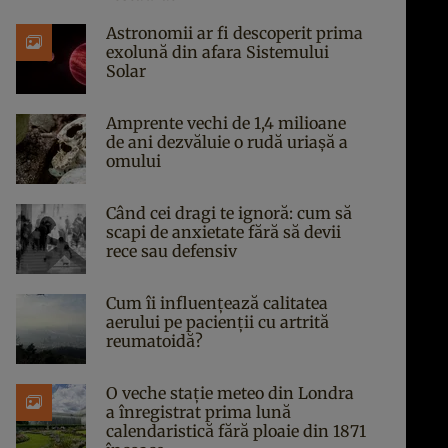
Astronomii ar fi descoperit prima
exolună din afara Sistemului
Solar
Amprente vechi de 1,4 milioane
de ani dezvăluie o rudă uriașă a
omului
Când cei dragi te ignoră: cum să
scapi de anxietate fără să devii
rece sau defensiv
Cum îi influențează calitatea
aerului pe pacienții cu artrită
reumatoidă?
O veche stație meteo din Londra
a înregistrat prima lună
calendaristică fără ploaie din 1871