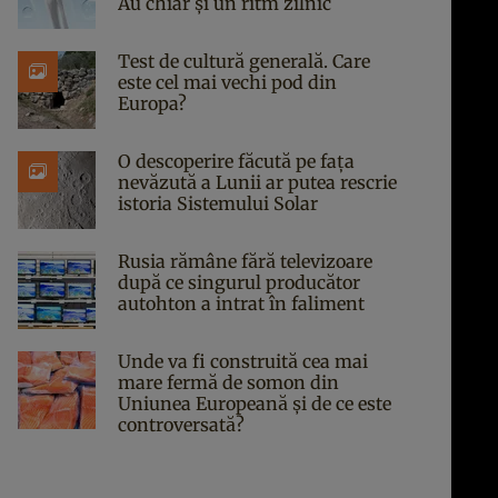
Au chiar și un ritm zilnic
Test de cultură generală. Care
este cel mai vechi pod din
Europa?
O descoperire făcută pe fața
nevăzută a Lunii ar putea rescrie
istoria Sistemului Solar
Rusia rămâne fără televizoare
după ce singurul producător
autohton a intrat în faliment
Unde va fi construită cea mai
mare fermă de somon din
Uniunea Europeană și de ce este
controversată?