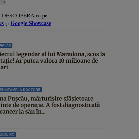
cin
e DESCOPERĂ.ro pe
ws
Google Showcase
și
IAFAX
iectul legendar al lui Maradona, scos la
itație! Ar putea valora 10 milioane de
ari
SE ÎNTÂMPLĂ DOCTORE
ina Pușcău, mărturisire sfâșietoare
inte de operație. A fost diagnosticată
cancer la sân în...
NDUL.RO