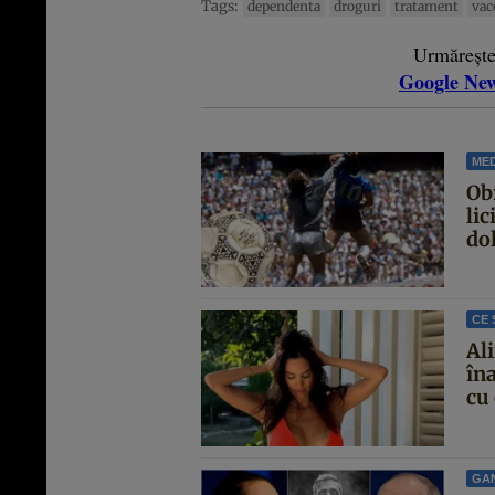
Tags:
dependenta
droguri
tratament
vac
Urmăreșt
Google Ne
MED
Ob
lic
dol
CE 
Al
îna
cu 
GA