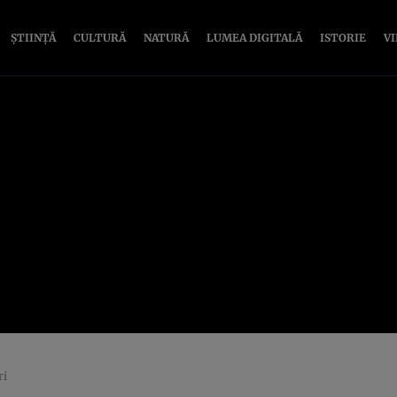
ȘTIINȚĂ
CULTURĂ
NATURĂ
LUMEA DIGITALĂ
ISTORIE
V
ri