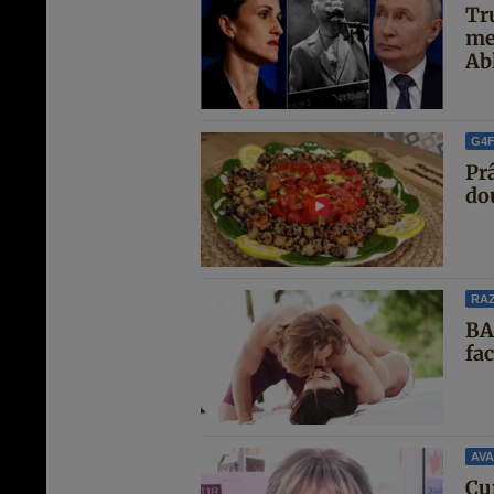
Tr
me
Abh
G4
Pr
do
RAZ
BA
fa
AVA
Cu