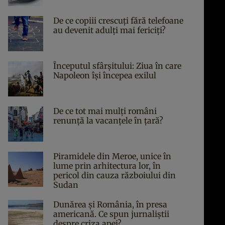
De ce copiii crescuți fără telefoane
au devenit adulți mai fericiți?
Începutul sfârşitului: Ziua în care
Napoleon îşi începea exilul
De ce tot mai mulți români
renunță la vacanțele în țară?
Piramidele din Meroe, unice în
lume prin arhitectura lor, în
pericol din cauza războiului din
Sudan
Dunărea și România, în presa
americană. Ce spun jurnaliștii
despre criza apei?