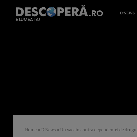
D:NEWS
Home
»
D:News
»
Un vaccin contra dependentei de drogu