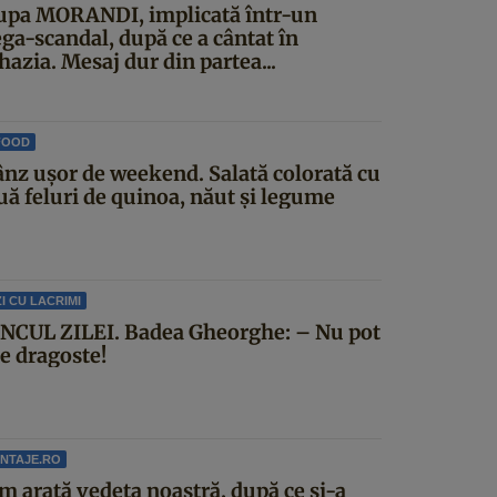
upa MORANDI, implicată într-un
ga-scandal, după ce a cântat în
azia. Mesaj dur din partea...
FOOD
ânz ușor de weekend. Salată colorată cu
uă feluri de quinoa, năut și legume
I CU LACRIMI
NCUL ZILEI. Badea Gheorghe: – Nu pot
ce dragoste!
NTAJE.RO
m arată vedeta noastră, după ce și-a