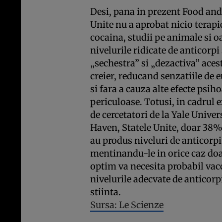
Desi, pana in prezent Food an
Unite nu a aprobat nicio terap
cocaina, studii pe animale si o
nivelurile ridicate de anticorpi
„sechestra” si „dezactiva” aces
creier, reducand senzatiile de 
si fara a cauza alte efecte psih
periculoase. Totusi, in cadrul 
de cercetatori de la Yale Unive
Haven, Statele Unite, doar 38% 
au produs niveluri de anticorpi 
mentinandu-le in orice caz do
optim va necesita probabil vac
nivelurile adecvate de anticor
stiinta.
Sursa: Le Scienze