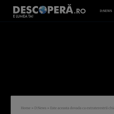
D:NEWS
Home
»
D:News
»
Este aceasta dovada ca extraterestrii chi