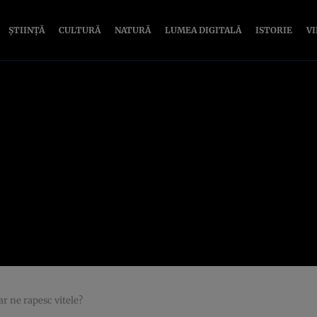
ȘTIINȚĂ
CULTURĂ
NATURĂ
LUMEA DIGITALĂ
ISTORIE
V
ar ne rapesc vitele?