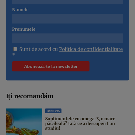
Numele
Prenumele
Sunt de acord cu
Politica de confidentialitate
*
Iți recomandăm
D:NEWS
Suplimentele cu omega-3, o mare
păcăleală? Iată ce a descoperit un
studiu!