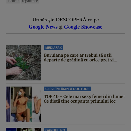
istorie
regalitate
Urmărește DESCOPERĂ.ro pe
Google News
Google Showcase
și
MEDIAFAX
Buruiana pe care ar trebui să o ții
departe de grădină cu orice preț și...
CE SE ÎNTÂMPLĂ DOCTORE
TOP 40 – Cele mai sexy femei din lume!
Ce dietă ține ocupanta primului loc
GANDUL.RO