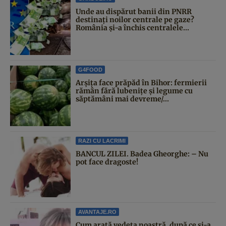
Unde au dispărut banii din PNRR
destinați noilor centrale pe gaze?
România și-a închis centralele...
G4FOOD
Arșița face prăpăd în Bihor: fermierii
rămân fără lubenițe și legume cu
săptămâni mai devreme/...
RAZI CU LACRIMI
BANCUL ZILEI. Badea Gheorghe: – Nu
pot face dragoste!
AVANTAJE.RO
Cum arată vedeta noastră, după ce și-a