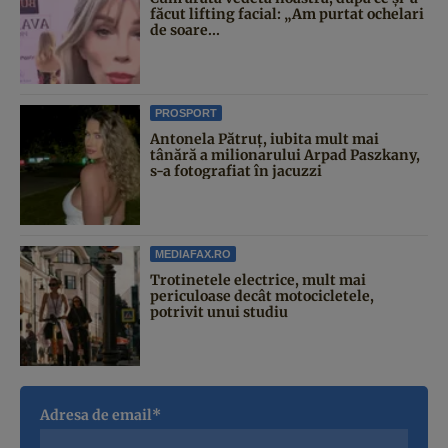
făcut lifting facial: „Am purtat ochelari
de soare...
PROSPORT
Antonela Pătruț, iubita mult mai
tânără a milionarului Arpad Paszkany,
s-a fotografiat în jacuzzi
MEDIAFAX.RO
Trotinetele electrice, mult mai
periculoase decât motocicletele,
potrivit unui studiu
Adresa de email*