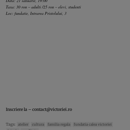
Data: 21 ianuarie, 19:00
Taxa: 30 ron – adulti /25 ron – elevi, studenti
Loc: fundatie, Intrarea Pristolului, 3
Inscriere la –
contact@victoriei.ro
Tags:
atelier
cultura
familia regala
fundatia calea victoriei