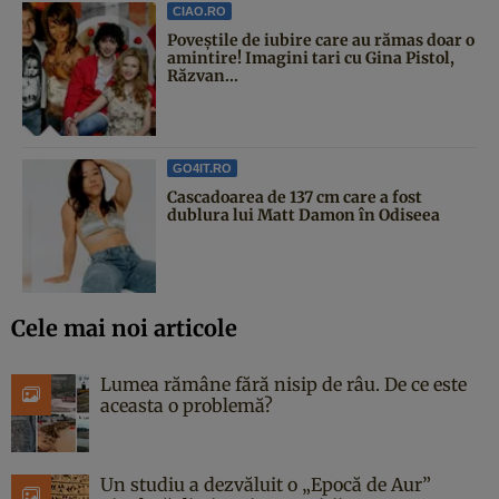
CIAO.RO
Poveştile de iubire care au rămas doar o
amintire! Imagini tari cu Gina Pistol,
Răzvan...
GO4IT.RO
Cascadoarea de 137 cm care a fost
dublura lui Matt Damon în Odiseea
Cele mai noi articole
Lumea rămâne fără nisip de râu. De ce este
aceasta o problemă?
Un studiu a dezvăluit o „Epocă de Aur”