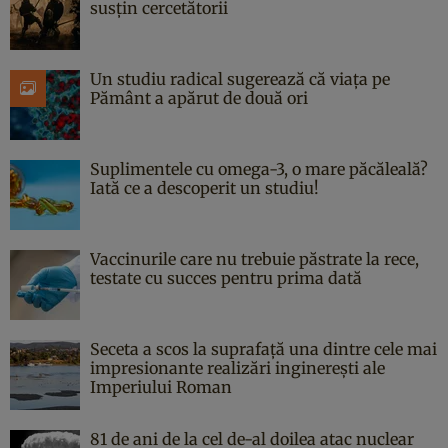
susțin cercetătorii
Un studiu radical sugerează că viața pe
Pământ a apărut de două ori
Suplimentele cu omega-3, o mare păcăleală?
Iată ce a descoperit un studiu!
Vaccinurile care nu trebuie păstrate la rece,
testate cu succes pentru prima dată
Seceta a scos la suprafață una dintre cele mai
impresionante realizări inginerești ale
Imperiului Roman
81 de ani de la cel de-al doilea atac nuclear