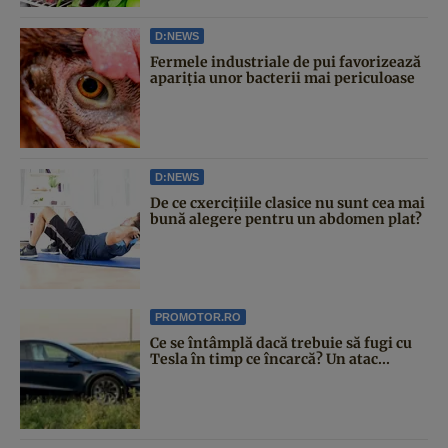
D:NEWS
Fermele industriale de pui favorizează
apariția unor bacterii mai periculoase
D:NEWS
De ce cxercițiile clasice nu sunt cea mai
bună alegere pentru un abdomen plat?
PROMOTOR.RO
Ce se întâmplă dacă trebuie să fugi cu
Tesla în timp ce încarcă? Un atac...